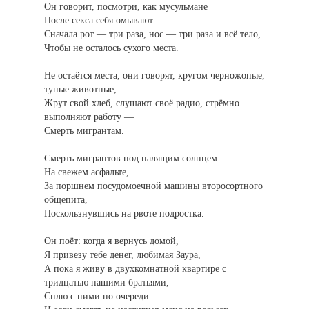
Он говорит, посмотри, как мусульмане
После секса себя омывают:
Сначала рот — три раза, нос — три раза и всё тело,
Чтобы не осталось сухого места.
Не остаётся места, они говорят, кругом черножопые,
тупые животные,
Жрут свой хлеб, слушают своё радио, стрёмно
выполняют работу —
Смерть мигрантам.
Смерть мигрантов под палящим солнцем
На свежем асфальте,
За поршнем посудомоечной машины второсортного
общепита,
Поскользнувшись на рвоте подростка.
Он поёт: когда я вернусь домой,
Я привезу тебе денег, любимая Заура,
А пока я живу в двухкомнатной квартире с
тридцатью нашими братьями,
Сплю с ними по очереди.