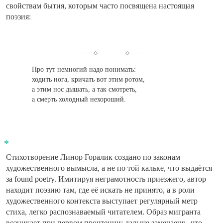
свойствам бытия, которым часто посвящена настоящая
поэзия:
Про тут немногий надо понимать:
ходить нога, кричать вот этим ротом,
а этим нос дышать, а так смотреть,
а смерть холодный нехороший.
Стихотворение Линор Горалик создано по законам
художественного вымысла, а не по той кальке, что выдаётся
за found poetry. Имитируя неграмотность приезжего, автор
находит поэзию там, где её искать не принято, а в роли
художественного контекста выступает регулярный метр
стиха, легко распознаваемый читателем. Образ мигранта
возникает при первом прочтении; дальше замечаешь, что