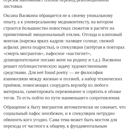
листовки.
Оксана Васякина обращается не к своему уникальному
опыту, а к универсальному медиаконтексту, на котором
строится большинство новостных сюжетов в расчёте на
примитивный эмоциональный отклик. Отсюда и клиповый
монтаж (нарезка ярких кадров: палящее солнце, свежий
асфальт, рвота подростка), и спекуляции (затёртая в повторах
«смерть мигрантов», пафосное «настигнет»,
душещипательное письмо жене на родину и т.д.). Васякина
решает публицистическую задачу художественными
средствами. Для неё found poetry — не философия
взаимосвязи между жизнью и поэзией, а набор технических
приёмов, помогающих соорудить верлибр из любого
материала, сымитировать переживание и спрятать в облаке
тегов. То есть пойти по пути наименьшего сопротивления.
Обращение к быту мигрантов автоматически не означает, что
социальный пафос неизбежен, и в спекуляции нетрудно
обвинить кого угодно. Сама тема может быть мостом для
перехода от частного к общему, к фундаментальным