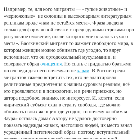
Например, те, для кого мигранты — «тупые животные» и
«черножопые», не склонны к высокопарным литературным
репликам вроде «нам не остаётся места». Фраза введена
только для формальной связки с предыдущими строками про
ритуальное омовение, после которого «не осталось сухого
места». Васякинский мигрант то жаждет свободного мира, в
котором женщин можно обнимать где угодно, то вдруг
вспоминает, что он ортодоксальный мусульманин, и
совершает обряд
очищения
. Но спать с тридцатью братьями
по очереди для него почему-то не
харам
. В России среди
мигрантов тяжело встретить тех, кто не адаптировал
религиозные предпочтения к нашим суровым реалиям, всё
это проявляется и в психологии, и в речи приезжих, но
автора подобное, видимо, не интересует. И, кстати, если
лирический субъект ехал в страну свободы, где можно
обнимать своих женщин где угодно, то почему «любимая
Заура» осталась дома? Автору не удалось достоверно
показать надежды живых, настоящих людей, их место занял
усреднённый патетический образ, поэтому вступительный
отрезок напоминает плохой перевод революционной