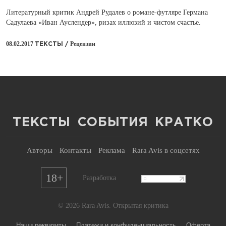
Литературный критик Андрей Рудалев о романе-футляре Германа
Садулаева «Иван Ауслендер», ризах иллюзий и чистом счастье.
08.02.2017
Рецензии
ТЕКСТЫ /
ТЕКСТЫ
СОБЫТИЯ
КРАТКО
Авторы
Контакты
Реклама
Rara Avis в соцсетях
18+
Разработка
© 2026 Rara Avis. Открытая критика
Наши реквизиты
Платежи и конфиденциальность
Оферта