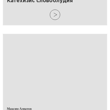
​Катехизис словоблудия
Максим Алпатов