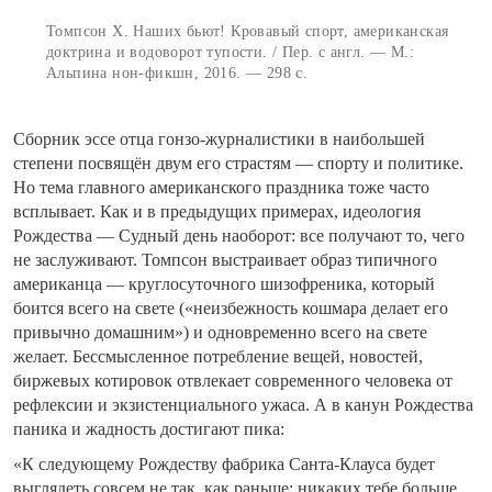
Томпсон Х. Наших бьют! Кровавый спорт, американская
доктрина и водоворот тупости. / Пер. с англ. — М.:
Альпина нон-фикшн, 2016. — 298 с.
Сборник эссе отца гонзо-журналистики в наибольшей
степени посвящён двум его страстям — спорту и политике.
Но тема главного американского праздника тоже часто
всплывает. Как и в предыдущих примерах, идеология
Рождества — Судный день наоборот: все получают то, чего
не заслуживают. Томпсон выстраивает образ типичного
американца — круглосуточного шизофреника, который
боится всего на свете («неизбежность кошмара делает его
привычно домашним») и одновременно всего на свете
желает. Бессмысленное потребление вещей, новостей,
биржевых котировок отвлекает современного человека от
рефлексии и экзистенциального ужаса. А в канун Рождества
паника и жадность достигают пика:
«К следующему Рождеству фабрика Санта-Клауса будет
выглядеть совсем не так, как раньше: никаких тебе больше