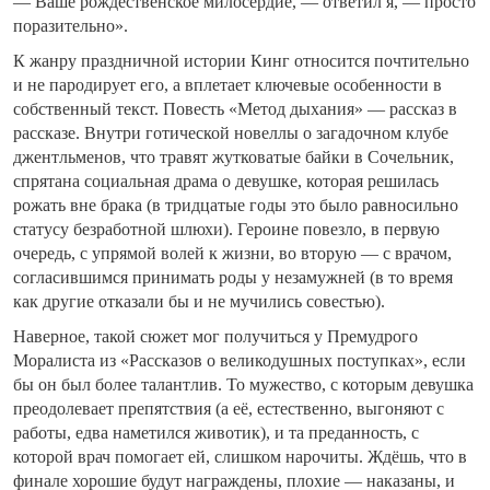
— Ваше рождественское милосердие, — ответил я, — просто
поразительно».
К жанру праздничной истории Кинг относится почтительно
и не пародирует его, а вплетает ключевые особенности в
собственный текст. Повесть «Метод дыхания» — рассказ в
рассказе. Внутри готической новеллы о загадочном клубе
джентльменов, что травят жутковатые байки в Сочельник,
спрятана социальная драма о девушке, которая решилась
рожать вне брака (в тридцатые годы это было равносильно
статусу безработной шлюхи). Героине повезло, в первую
очередь, с упрямой волей к жизни, во вторую — с врачом,
согласившимся принимать роды у незамужней (в то время
как другие отказали бы и не мучились совестью).
Наверное, такой сюжет мог получиться у Премудрого
Моралиста из «Рассказов о великодушных поступках», если
бы он был более талантлив. То мужество, с которым девушка
преодолевает препятствия (а её, естественно, выгоняют с
работы, едва наметился животик), и та преданность, с
которой врач помогает ей, слишком нарочиты. Ждёшь, что в
финале хорошие будут награждены, плохие — наказаны, и