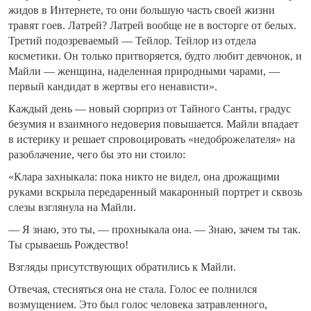
жидов в Интернете, то они большую часть своей жизни
травят гоев. Латрей? Латрей вообще не в восторге от белых.
Третий подозреваемый — Тейлор. Тейлор из отдела
косметики. Он только притворяется, будто любит девчонок, и
Майли — женщина, наделенная природными чарами, —
первый кандидат в жертвы его ненависти».
Каждый день — новый сюрприз от Тайного Санты, градус
безумия и взаимного недоверия повышается. Майли впадает
в истерику и решает спровоцировать «недоброжелателя» на
разоблачение, чего бы это ни стоило:
«Клара захныкала: пока никто не видел, она дрожащими
руками вскрыла передаренный макаронный портрет и сквозь
слезы взглянула на Майли.
— Я знаю, это ты, — прохныкала она. — Знаю, зачем ты так.
Ты срываешь Рождество!
Взгляды присутствующих обратились к Майли.
Отвечая, стесняться она не стала. Голос ее полнился
возмущением. Это был голос человека затравленного,