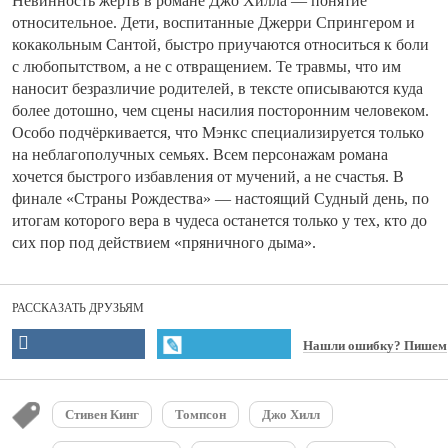
Невинность жертв в романе Джо Хилла — понятие
относительное. Дети, воспитанные Джерри Спрингером и
кокакольным Сантой, быстро приучаются относиться к боли
с любопытством, а не с отвращением. Те травмы, что им
наносит безразличие родителей, в тексте описываются куда
более дотошно, чем сцены насилия посторонним человеком.
Особо подчёркивается, что Мэнкс специализируется только
на неблагополучных семьях. Всем персонажам романа
хочется быстрого избавления от мучений, а не счастья. В
финале «Страны Рождества» — настоящий Судный день, по
итогам которого вера в чудеса останется только у тех, кто до
сих пор под действием «пряничного дыма».
РАССКАЗАТЬ ДРУЗЬЯМ
Нашли ошибку? Пишем
Стивен Кинг
Томпсон
Джо Хилл