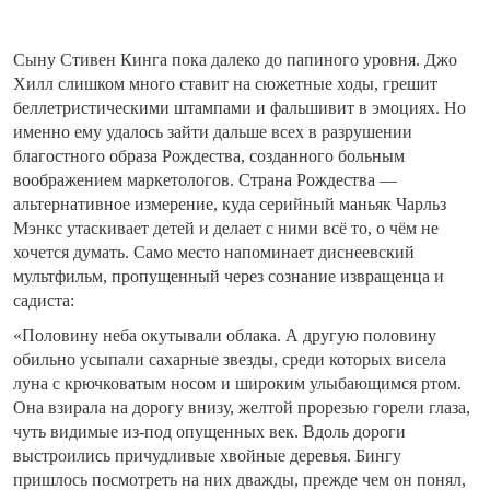
Сыну Стивен Кинга пока далеко до папиного уровня. Джо
Хилл слишком много ставит на сюжетные ходы, грешит
беллетристическими штампами и фальшивит в эмоциях. Но
именно ему удалось зайти дальше всех в разрушении
благостного образа Рождества, созданного больным
воображением маркетологов. Страна Рождества —
альтернативное измерение, куда серийный маньяк Чарльз
Мэнкс утаскивает детей и делает с ними всё то, о чём не
хочется думать. Само место напоминает диснеевский
мультфильм, пропущенный через сознание извращенца и
садиста:
«Половину неба окутывали облака. А другую половину
обильно усыпали сахарные звезды, среди которых висела
луна с крючковатым носом и широким улыбающимся ртом.
Она взирала на дорогу внизу, желтой прорезью горели глаза,
чуть видимые из-под опущенных век. Вдоль дороги
выстроились причудливые хвойные деревья. Бингу
пришлось посмотреть на них дважды, прежде чем он понял,