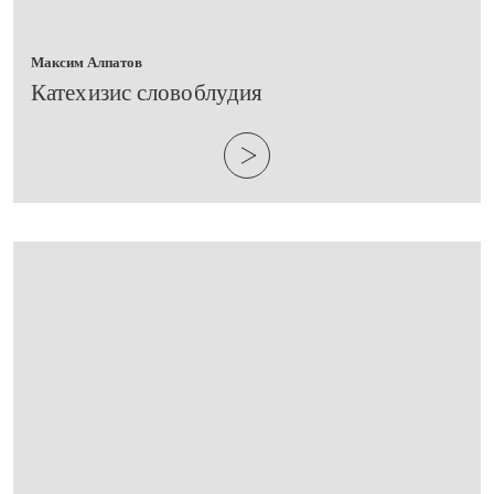
Максим Алпатов
​Катехизис словоблудия