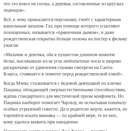
что это вовсе не сосны, а деревья, составленные из круглых
леденцов».
Всё, к чему прикасаются персонажи, гниёт с характерным
ванильным запахом. Газ, при помощи которого усыпляют
похищенных, называется «пряничным дымом», и даже
рождественская открытка больше похожа на постер к фильму
ужасов:
«Мальчик и девочка, оба в пушистом длинном нижнем
белье, высовывали из-за угла любопытные носы и широко
раскрытыми от удивления глазами смотрели на Санта-
Клауса, стоявшего в темноте перед рождественской елкой».
Когда Мэнкс сталкивается с бедовой девчушкой по кличке
Пацанка, обладающей сверхъестественными способностями,
ждёшь стандартного для мистической прозы конфликта. Но
Пацанка наоборот помогает Чарльзу, не испытывая поначалу
особых угрызений совести. Да и родители жертв, кажется, не
торопятся искать маньяка — по крайней мере, те из них,
кому удалось выжить при нападении.