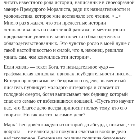
читать известного рода истории, написанные в своеобразной
манере Премудрого Моралиста, ради их назидательности и
удовольствия, которое мне доставляло это чтение. <...>
Много раз я жалел, что эти прелестные истории
останавливались на счастливой развязке, и мечтал узнать
продолжение увлекательной повести о благодетелях и
облагодетельствованных. Это чувство росло в моей душе с
такой настойчивостью и силой, что я, наконец, решился
узнать сам, чем кончились эти истории».
Если жизнь — текст Бога, то назидательное чудо —
графоманская концовка, признак неубедительности письма.
Ветеринар перевязывает бездомного пуделя, знаменитый
писатель публикует молодого литератора и спасает от
голодной смерти, богач выписывает чек бедняку, который
спас его семью от взбесившихся лошадей. «Пусть это научит
нас, что благое дело всегда приносит пользу тому, кто его
творит». Но так ли это на самом деле?
Марк Твен довёл каждую из историй до абсурда, показав, что
доброта — не валюта для покупки счастья и вообще дело
неблагодарное. Ветеринара осадили полчища бездомных