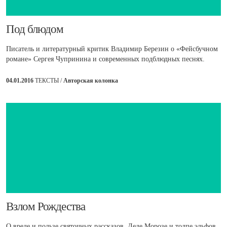
​Под блюдом
Писатель и литературный критик Владимир Березин о «Фейсбучном
романе» Сергея Чупринина и современных подблюдных песнях.
04.01.2016
ТЕКСТЫ /
Авторская колонка
​Взлом Рождества
О вреде и пользе святочных рассказов, Деде Морозе и толпе эльфов