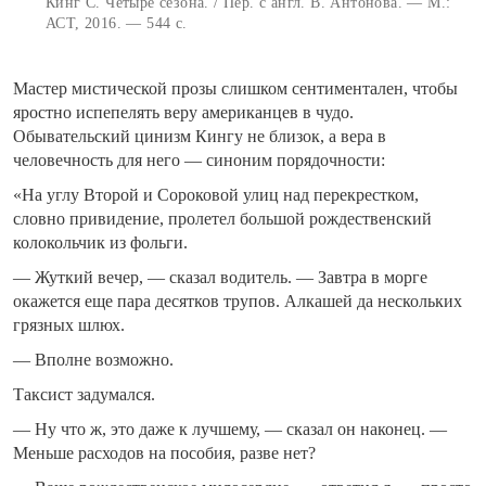
Кинг С. Четыре сезона. / Пер. с англ. В. Антонова. — М.:
АСТ, 2016. — 544 с.
Мастер мистической прозы слишком сентиментален, чтобы
яростно испепелять веру американцев в чудо.
Обывательский цинизм Кингу не близок, а вера в
человечность для него — синоним порядочности:
«На углу Второй и Сороковой улиц над перекрестком,
словно привидение, пролетел большой рождественский
колокольчик из фольги.
— Жуткий вечер, — сказал водитель. — Завтра в морге
окажется еще пара десятков трупов. Алкашей да нескольких
грязных шлюх.
— Вполне возможно.
Таксист задумался.
— Ну что ж, это даже к лучшему, — сказал он наконец. —
Меньше расходов на пособия, разве нет?