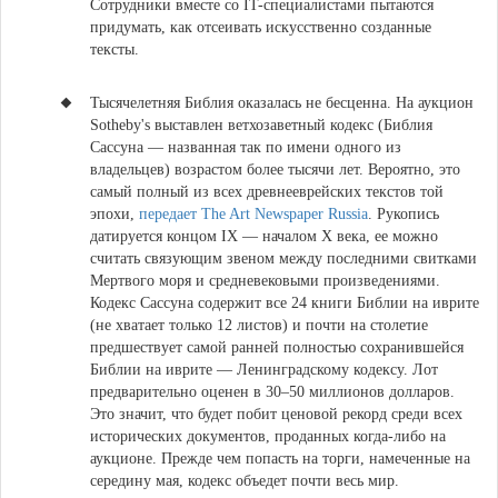
Сотрудники вместе со IT-специалистами пытаются
придумать, как отсеивать искусственно созданные
тексты.
Тысячелетняя Библия оказалась не бесценна. На аукцион
Sotheby's выставлен ветхозаветный кодекс
(Библия
Сассуна — названная так по имени одного из
владельцев) возрастом более тысячи лет. Вероятно, это
самый полный из всех древнееврейских текстов той
эпохи,
передает The Art Newspaper Russia
. Рукопись
датируется концом IX — началом X века, ее можно
считать связующим звеном между последними свитками
Мертвого моря и средневековыми произведениями.
Кодекс Сассуна содержит все 24 книги Библии на иврите
(не хватает только 12 листов) и почти на столетие
предшествует самой ранней полностью сохранившейся
Библии на иврите — Ленинградскому кодексу. Лот
предварительно оценен в 30–50 миллионов долларов.
Это значит, что будет побит ценовой рекорд среди всех
исторических документов, проданных когда-либо на
аукционе. Прежде чем попасть на торги, намеченные на
середину мая, кодекс объедет почти весь мир.