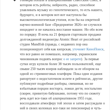
Геймеры попали в альтернативный Советский Союз
, в
котором есть роботы, нейросеть, радио, способное
улавливать музыку из гипотетического, то есть нашего,
будущего, и в котором вот-вот наступила бы
высокотехнологическая утопия, если бы на секретной
научно-военной базе «Предприятие 3826» не случился
инцидент и не началось восстание машин. Но обо всем
по порядку. В ночь на 21 февраля стартовали продажи
долгожданной видеоигры Atomic Heart от российской
студии Mundfish (правда, с недавних пор она
позиционирует себя как кипрская,
уточняет КиноПоиск
,
что все равно не помешало, например, украинским
чиновникам поднять вопрос
о ее запрете
). За первые
сутки игру купили более 38 тысяч пользователей, еще
свыше 250 тысяч юзеров наблюдали за ее обзором на
одной из стриминговых платформ. Пока одни издания
рапортуют о недостаточном взлете в рейтингах, другие
публикуют подробные разборы, смешивая, но не
взбалтывая порции восторга, ложки дегтя, ностальгию
(скорее, привитую бабушками, потому что по сюжету
речь идет все-таки об альтернативном 1955 годе,
воссоздавали атмосферу той эпохи и затем рассуждали о
ней в своих колонках все-таки не пенсионеры) и чуть-