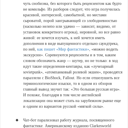
чуть снобизма, без которого быть рецензентом как будто
не комильфо. Из разборов следует, что игра получилась
красивой, интересной, самобытной, но местами
сыроватой, порой заигрывающей со злободневностью
(насколько нелепо или удачно — зависит, видимо, от
установок конкретного игрока), неровной, но все равно
живой: ее хочется изучать, к ней хочется иметь
дополнения в виде выпущенного отдельно саундтрека,
по ней,
как пишет «Мир фантастики»
, «можно водить
экскурсии». Соревнуются рецензенты и в том, каким
словом обозначить жанр — шутер, но не только: в ход
идут такие определения-кентавры, как «лучезарный
sovietpunk», «атомпанковый ролевой экшен», проводятся
параллели с BioShock, Fallout. Но если отшелушить все
терминологические изыски, то в одном из обзоров
главный вывод звучит так: «Это большая русская игра».
И похоже, благодаря в том числе английской
локализации она может стать на зарубежном рынке еще
и одним из вариантов русской «мягкой силы».
Чат-бот парализовал работу журнала, посвященного
фантастике.
Американскому изданию Clarkesworld