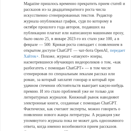
Magazine пришлось временно прекратить прием статей и
рассказов из-за двадцатикратного роста числа
искусственно сгенерированных текстов. Редактор
журнала опубликовал график, судя по которому в
октябре прошлого года авторов, подавших на
публикацию плагиат или написанную машинами прозу,
было около 25, в январе 2023-го их стало уже 100, а в
феврале — 500. Кривая роста совпадает с появлением в
открытом доступе ChatGPT — чат-бота OpenAI,
передает
Хайтек+
. Похоже, журнал «атакуют» юзеры,
насмотревшиеся обучающих видеороликов о том, «как
разбогатеть с помощью ChatGPT» — в том числе
сгенерировав по специальным лекалам рассказ или
роман, за который заплатят гонорар и который при
удачном стечении обстоятельств выиграет какую-нибудь
премию. И это стало проблемой уже не только для
литературных журналов. Книжный рынок наводняют
электронные книги, созданные с помощью ChatGPT.
Фактически, как считают эксперты, можно говорить о
появлении нового жанра литературы. А редакция уже
упомянутого журнала пока не может дать однозначного
ответа, когда именно возобновится прием рассказов.