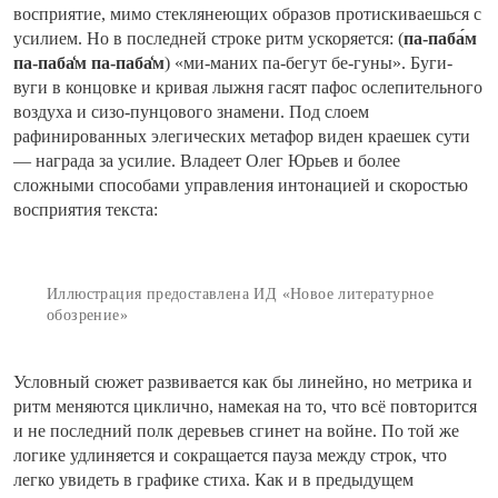
восприятие, мимо
стеклянеющих
образов протискиваешься с
усилием. Но в последней строке ритм ускоряется: (
па-паба́м
па-паба̒м па-паба̒м
) «ми-маних па-бегут бе-гуны». Буги-
вуги в концовке и кривая лыжня гасят пафос ослепительного
воздуха и сизо-пунцового знамени. Под слоем
рафинированных элегических метафор виден краешек сути
— награда за усилие. Владеет Олег Юрьев и более
сложными способами управления интонацией и скоростью
восприятия текста:
Иллюстрация предоставлена ИД «Новое литературное
обозрение»
Условный сюжет развивается как бы линейно, но метрика и
ритм меняются циклично, намекая на то, что всё повторится
и не последний полк деревьев сгинет на войне. По той же
логике удлиняется и сокращается пауза между строк, что
легко увидеть в графике стиха. Как и в предыдущем