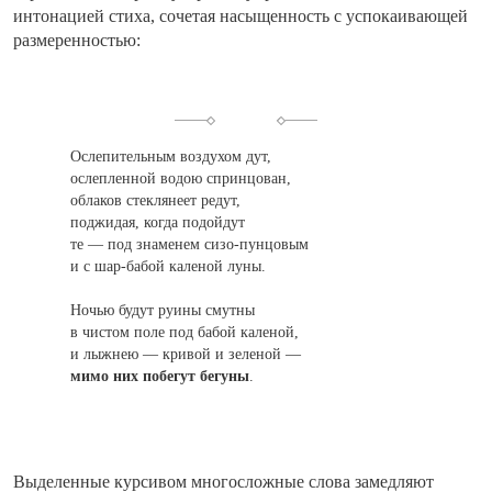
интонацией стиха, сочетая насыщенность с успокаивающей
размеренностью:
Ослепительным
воздухом дут,
ослепленной водою
спринцован
,
облаков
стеклянеет
редут,
поджидая, когда подойдут
те — под знаменем сизо-пунцовым
и с шар-бабой каленой луны.
Ночью будут руины смутны
в чистом поле под бабой каленой,
и лыжнею — кривой и зеленой —
мимо них побегут бегуны
.
Выделенные курсивом многосложные слова замедляют