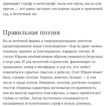
примиряет строфу и антистрофу: пыль или прель, кисло или
пресно — всё равно застынет последним льдом и тревожный
сад, и беспечный лес.
Правильная поэзия
Из-за античной формы и сверхконцентрации эпитетов
процитированное выше стихотворение «Хор на дым» можно
поначалу принять за благонравную, изящную элегию. В
стихах Юрьева необъяснимым образом уживаются безделица
и игра ума. И для читателей-гедонистов, фанатеющих от
прикольных химер и метафорок, и для тех, кто любит
покопаться в скрытых смыслах и ребусах, Олег Юрьев может
быть «своим» поэтом. Первых, конечно, больше — в том
числе и среди поэтов. Наверное, поэтому для более поздних
текстов сборника характерна мутноватая отстранённость:
они во многом нарочито благозвучны, а смысл прячется всё
глубже и глубже. Автор постепенно отказывается от
насыщенных вступительных строф в пользу длинных,