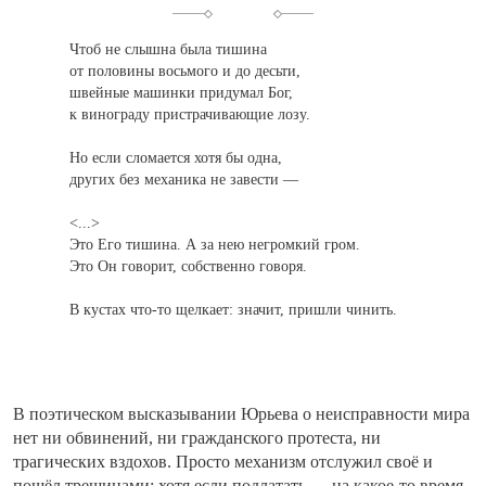
Чтоб не слышна была тишина
от половины восьмого и до десьти,
швейные машинки придумал Бог,
к винограду пристрачивающие лозу.
Но если сломается хотя бы одна,
других без механика не завести —
<...>
Это Его тишина. А за нею негромкий гром.
Это Он говорит, собственно говоря.
В кустах что-то щелкает: значит, пришли чинить.
В поэтическом высказывании Юрьева о неисправности мира
нет ни обвинений, ни гражданского протеста, ни
трагических вздохов. Просто механизм отслужил своё и
пошёл трещинами; хотя если подлатать — на какое-то время