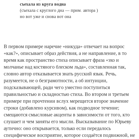
съехала из круга водна
(съехала с круглого дна — прим. автора )
но вот уже и снова вот она
В первом примере наречие «никуда» отвечает на вопрос
«как?», описывает образ действия, а не направление, в то
время как пространство стиха описывает фраза «эхо и
молчанье над костяного блеском льда», составленная так,
словно автор отказывается знать русский язык. Речь,
разумеется, не о безграмотности, а об интуиции,
подсказывающей, ради чего уместно поступиться
правильностью и складностью стиха. Во втором и третьем
примере при прочтении вслух мерещится второе значение
строки (добавлено курсивом), как подводное течение;
смещаются смысловые акценты в зависимости от того, кто
слушает и чем заняты его мысли. Высказывание по Юрьеву
аутично: оно открывается, только если передалось
специфическое восприятие, которое создаётся подвижной, не