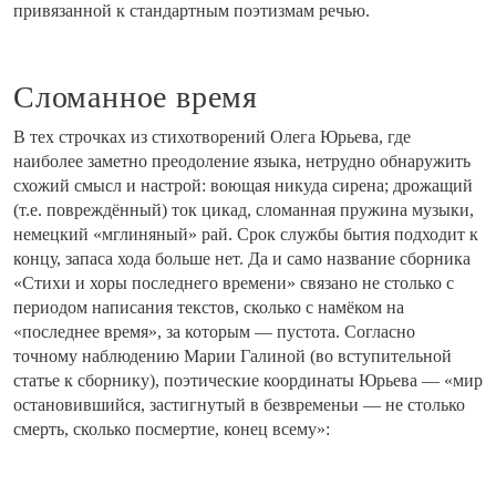
привязанной к стандартным поэтизмам речью.
Сломанное время
В тех строчках из стихотворений Олега Юрьева, где
наиболее заметно преодоление языка, нетрудно обнаружить
схожий смысл и настрой: воющая никуда сирена; дрожащий
(т.е.
повреждённый
) ток цикад, сломанная пружина музыки,
немецкий «мглиняный» рай. Срок службы бытия подходит к
концу, запаса хода больше нет. Да и само название сборника
«Стихи и хоры последнего времени» связано не столько с
периодом написания текстов, сколько с намёком на
«последнее время», за которым — пустота. Согласно
точному наблюдению Марии Галиной (во вступительной
статье к сборнику), поэтические координаты Юрьева — «
мир
остановившийся, застигнутый в безвременьи — не столько
смерть, сколько посмертие, конец всему
»: