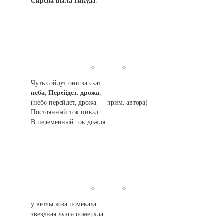
Сирена выла никуда
.
Чуть сойдут они за скат
неба, Перейдет, дрожа
,
(
небо перейдет, дрожа — прим. автора)
Постоянный ток цикад
В переменный ток дождя
у ветлы коза помекала
звездная лузга померкла