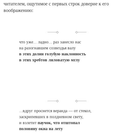
читателем, ощутимое с первых строк доверие к его
воображению:
что уже... ладно... раз занесло нас
на разогнавшем созвездья валу
в этих долин голубую наклонность
в этих хребтов лиловатую мглу
...вдруг проснется веранда — от стекол,
заскрипевших в полдневном свету,
и взлетит
паучок, что отштопал
половину окна на лету