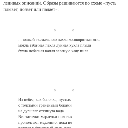
ленивых описаний. Образы развиваются по схеме «пусть
плывёт, ползёт или падает»:
... юшкой ткемальною пахла косоворотная мгла
мокла табачная пакля лунная кукла плыла
бухла небесная капля зеленую чачу пила
Из небес, как баночка, пустых
с толстыми гранеными боками
на дуршлаг откинута вода.
Все затычки-марлечки невстык —
проползают медленно, пока не