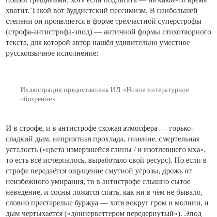
хватит. Такой вот буддистский пессимизм. В наибольшей
степени он проявляется в форме трёхчастной суперстрофы
(строфа-антистрофа-эпод) — античной формы стихотворного
текста, для которой автор нашёл удивительно уместное
русскоязычное исполнение:
Иллюстрация предоставлена ИД «Новое литературное
обозрение»
И в строфе, и в антистрофе схожая атмосфера — горько-
сладкий дым, неприятная прохлада, гниение, смертельная
усталость («цвeта
измерзшейся глины
/ и
изотлевшего мха
»,
то есть всё
исчерпалось
, выработало свой ресурс). Но если в
строфе передаётся ощущение смутной угрозы, дрожь от
неизбежного умирания, то в антистрофе слышно сытое
неведение, и сосны ложатся спать, как ни в чём не бывало,
словно престарелые буржуа — хотя вокруг гром и молнии, и
дым чертыхается («
доннерветтером
передернутый»). Эпод