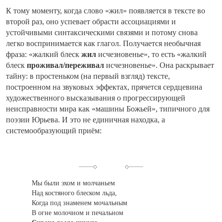
К тому моменту, когда слово «жил» появляется в тексте во
второй раз, оно успевает обрасти ассоциациями и
устойчивыми синтаксическими связями и потому снова
легко воспринимается как глагол. Получается необычная
фраза: «жалкий блеск
жил
исчезновенье», то есть «жалкий
блеск
проживал/переживал
исчезновенье». Она раскрывает
тайну: в простеньком (на первый взгляд) тексте,
построенном на звуковых эффектах, прячется сердцевина
художественного высказывания о прогрессирующей
неисправности мира как «машины Божьей», типичного для
поэзии Юрьева. И это не единичная находка, а
системообразующий приём:
Мы были эхом и молчаньем
Над костяного блеском льда,
Когда под знаменем мочальным
В огне молочном и печальном