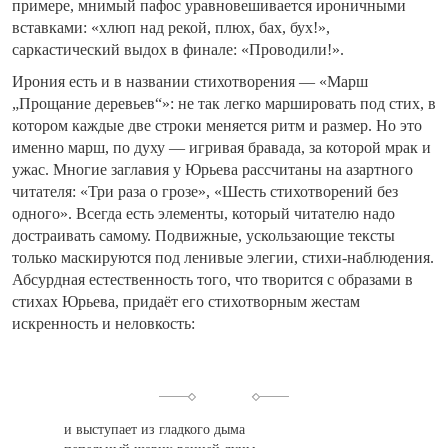
примере, мнимый пафос уравновешивается ироничными
вставками: «хлюп над рекой, плюх, бах, бух!»,
саркастический выдох в финале: «Проводили!».
Ирония есть и в названии стихотворения — «Марш
„Прощание деревьев“»: не так легко маршировать под стих, в
котором каждые две строки меняется ритм и размер. Но это
именно марш, по духу — игривая бравада, за которой мрак и
ужас. Многие заглавия у Юрьева рассчитаны на азартного
читателя: «Три раза о грозе», «Шесть стихотворений без
одного». Всегда есть элементы, который читателю надо
достраивать самому. Подвижные, ускользающие тексты
только маскируются под ленивые элегии, стихи-наблюдения.
Абсурдная естественность того, что творится с образами в
стихах Юрьева, придаёт его стихотворным жестам
искренность и неловкость:
и выступает из гладкого дыма