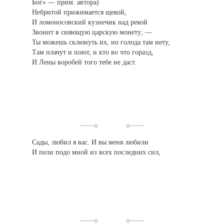
Бог» — прим. автора)
Небритой прижимается щекой,
И ломоносовский кузнечик над рекой
Звонит в сияющую царскую монету; —
Ты можешь склюнуть их, но голода там нету,
Там плачут и поют, и кто во что горазд,
И Лены воробей того тебе не даст.
Сады, любил я вас. И вы меня любили
И пели подо мной из всех последних сил,