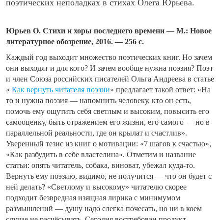
поэтических неполадках в стихах Олега Юрьева.
Юрьев О. Стихи и хоры последнего времени — М.: Новое
литературное обозрение, 2016. — 256 с.
Каждый год выходит множество поэтических книг. Но зачем
они выходят и для кого? И зачем вообще нужна поэзия? Поэт
и член Союза российских писателей Ольга Андреева в статье
«
Как вернуть читателя поэзии
» предлагает такой ответ: «На
то и нужна поэзия — напомнить человеку, кто он есть,
помочь ему ощутить себя светлым и высоким, повысить его
самооценку, быть отражением его жизни, его самого — но в
параллельной реальности, где он крылат и счастлив».
Уверенный тезис из книг о мотивации: «7 шагов к счастью»,
«Как разбудить в себе властелина». Отметим и название
статьи: опять читатель, собака, виноват, убежал куда-то.
Вернуть ему поэзию, видимо, не получится — что он будет с
ней делать? «Светлому и высокому» читателю скорее
подходит безвредная изящная лирика с минимумом
размышлений — душу надо слегка почесать, но ни в коем
случае не расчёсывать. Сегодня востребован продукт