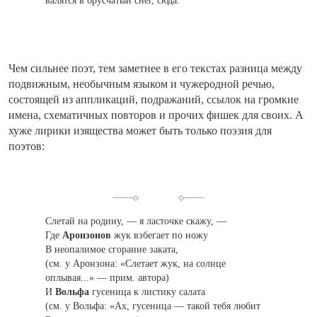
валятся в брусчатый снег, сюда.
Чем сильнее поэт, тем заметнее в его текстах разница между
подвижным, необычным языком и чужеродной речью,
состоящей из аппликаций, подражаний, ссылок на громкие
имена, схематичных повторов и прочих фишек для своих. А
хуже лирики изящества может быть только поэзия для
поэтов:
Слетай на родину, — я ласточке скажу, —
Где
Аронзонов
жук взбегает по ножу
В неопалимое сгорание заката
,
(см. у Аронзона: «Слетает жук, на солнце
оплывая...» — прим. автора)
И
Вольфа
гусеница к листику салата
(
см. у Вольфа: «Ах, гусеница — такой тебя любит