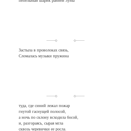
пепельный шарик ранней луны
Застыла в проволоках связь,
Сломалась мyзыки пружина
туда, где синий лежал пожар
гнутой гаснущей полосой,
а ночь по склону всходила босой,
и, разгораясь, сырая мгла
сквозь черевички ее росла.