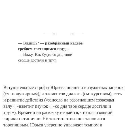
— Видишь?
—
разобранный надвое
гребнем светящимся пруд...
—
Вижу.
Как будто со дна твое
сердце достали и трут.
Вступительные строфы Юрьева полны и визуальных зацепок
(см. полужирным), и элементов диалога (см. курсивом), есть
и развитие действия («занесло на разогнавшем созвездья
валу», «взлетит паучок», «со дна твое сердце достали и
трут»). Времени на раскачку не даётся, что для изящной
лирики нетипично. Но текст от этого не становится
торопливым. Юрьев уверенно управляет темпом и