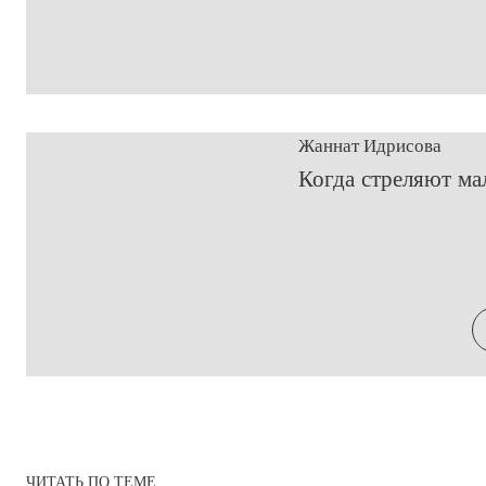
Жаннат Идрисова
​Когда стреляют ма
ЧИТАТЬ ПО ТЕМЕ