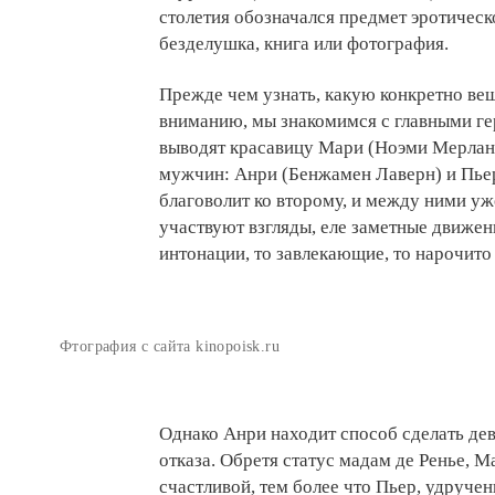
столетия обозначался предмет эротическ
безделушка, книга или фотография.
Прежде чем узнать, какую конкретно ве
вниманию, мы знакомимся с главными ге
выводят красавицу Мари (Ноэми Мерлан
мужчин: Анри (Бенжамен Лаверн) и Пье
благоволит ко второму, и между ними уже
участвуют взгляды, еле заметные движен
интонации, то завлекающие, то нарочит
Фтография с сайта kinopoisk.ru
Однако Анри находит способ сделать де
отказа. Обретя статус мадам де Ренье, М
счастливой, тем более что Пьер, удруче