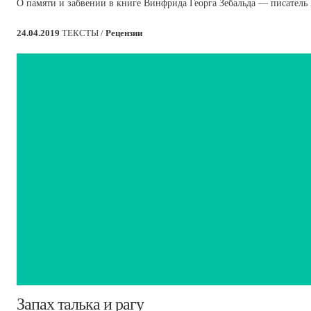
О памяти и забвении в книге Винфрида Георга Зебальда — писатель
24.04.2019
ТЕКСТЫ /
Рецензии
​Запах талька и рагу