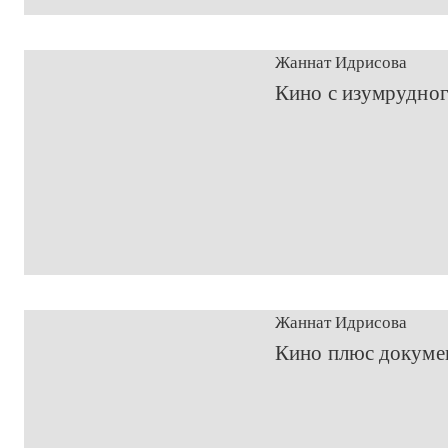
Жаннат Идрисова
​Кино с изумрудно
Жаннат Идрисова
​Кино плюс докуме