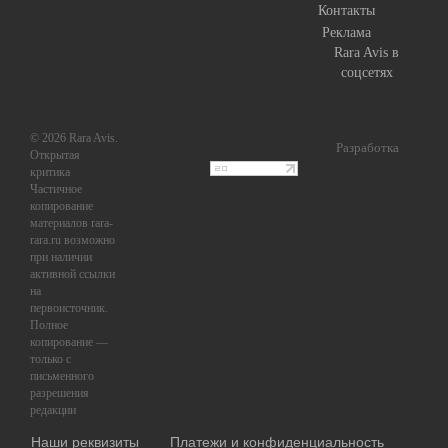
Контакты
Реклама
Rara Avis в
соцсетях
© 2026 Rara Avis.
Разработка
Открытая
критика
Частичное
копирование
материалов rara-
rara.ru возможно
при наличии
активной ссылки
на
первоисточник.
Полное
копирование —
только с
письменного
разрешения
редакции
Наши реквизиты
Платежи и конфиденциальность