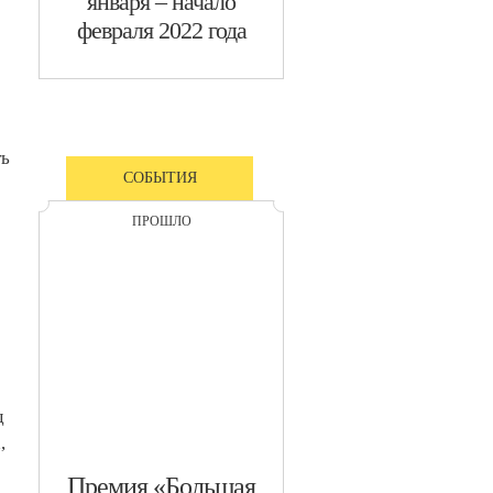
января – начало
февраля 2022 года
ть
СОБЫТИЯ
ПРОШЛО
д
,
​Премия «Большая