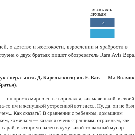
РАССКАЗАТЬ
ДРУЗЬЯМ:
0
ей, о детстве и жестокости, взрослении и храбрости в
оуэна о двух братьях пишет обозреватель Rara Avis Вера
к / пер. с англ. Д. Карельского; ил. Е. Бас. — М.: Волчок
Братья).
 — он просто мирно спал: ворочался, как маленький, в своей
да-то им и женушкой устроенной вот здесь. Ну, да, он не был
чем... Как сказать? В сравнении с ребенком, домашним
жем, хомячком — казался очень страшным: огромным, как
ак сарай, в котором свален в кучу какой-то важный мусор —
и, поломанные щетки, дырявые кроссовки и мамины рецепты