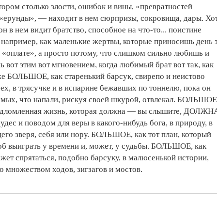
тором столько злости, ошибок и вины, «превратностей
«ерунды», — находит в нем сюрпризы, сокровища, дары. Хо
он в нем видит братство, способное на что-то... поистине
например, как маленькие жертвы, которые приносишь день 
 «оплате», а просто потому, что слишком сильно любишь и
вот этим вот мгновением, когда любимый брат вот так, как
же БОЛЬШОЕ, как старенький барсук, свирепо и неистово
ех, в трясучке и в испарине бежавших по тоннелю, пока он
амых, что напали, рискуя своей шкурой, отвлекал. БОЛЬШОЕ
адломленная жизнь, которая должна — вы слышите, ДОЛЖН
удес и поводом для веры в какого-нибудь бога, в природу, в
его зверя, себя или нору. БОЛЬШОЕ, как тот план, который
об выиграть у времени и, может, у судьбы. БОЛЬШОЕ, как
жет спрятаться, подобно барсуку, в малюсенькой истории,
о множеством ходов, зигзагов и мостов.