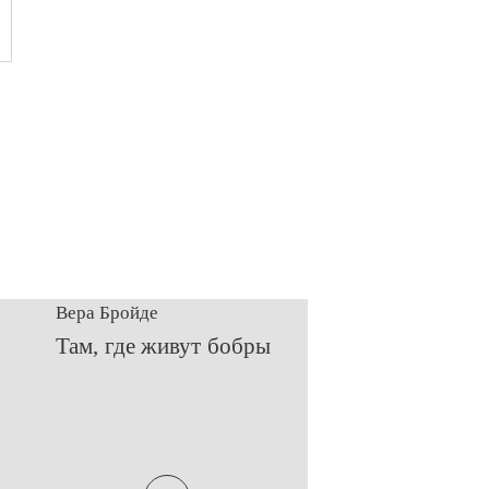
Вера Бройде
​Там, где живут бобры