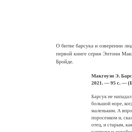
О битве барсука и озверении люд
первой книге серии Энтони Макг
Бройде.
Макгоуэн Э. Барсу
2021. — 95 с. — (
Барсук не нападал
большой норе, ког
маленьким. А впро
поросенком и, ска
отец, и старым, к
картонные коробк