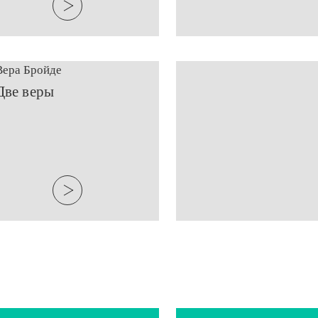
Вера Бройде
​Две веры