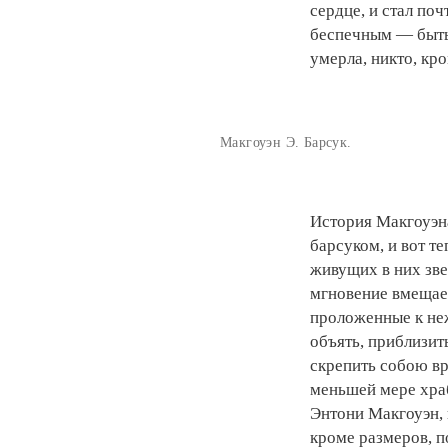
сердце, и стал по
беспечным — быть 
умерла, никто, кр
Макгоуэн Э. Барсук.
История Макгоуэна,
барсуком, и вот т
живущих в них звер
мгновение вмещает
проложенные к неж
объять, приблизить,
скрепить собою вр
меньшей мере храб
Энтони Макгоуэн, и
кроме размеров, п