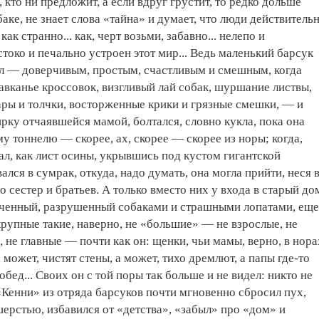
 кто ни предложит, а если вдруг грустит, то редко дольше
баке, не знает слова «тайна» и думает, что люди действитель
как странно... как, черт возьми, забавно... нелепо и
токо и печально устроен этот мир... Ведь маленький барсук
ыл — доверчивым, простым, счастливым и смешным, когда
авканье кроссовок, визгливый лай собак, шуршание листвы,
ары и толчки, восторженные крики и грязные смешки, — и
рку отчаявшейся мамой, болтался, словно кукла, пока она
у тоннелю — скорее, ах, скорее — скорее из норы; когда,
ал, как лист осины, укрывшись под кустом гигантской
ался в сумрак, откуда, надо думать, она могла прийти, неся 
 сестер и братьев. А только вместо них у входа в старый до
оченный, разрушенный собаками и страшными лопатами, еще
крупные такие, наверно, не «большие» — не взрослые, не
, не главные — почти как он: щенки, чьи мамы, верно, в нора
может, чистят стены, а может, тихо дремлют, а папы где-то
бед... Своих он с той поры так больше и не видел: никто не
«Кенни» из отряда барсуков почти мгновенно сбросил пух,
ерстью, избавился от «детства», «забыл» про «дом» и