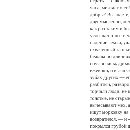
играть — с любым,
часа, мечтает о со
добры? Вы знаете, 
двусмысленно, жес
как раз таким и б
услышал топот и ч
падение земли, уд
схваченный за шки
бежала по длинном
спустя часы, дрож
ежевики, и вглядыв
зубах других — его
разбитый, развор
торчали люди: не 
толстые, не старые
вычесывают мех, а 
ищут морковку на о
возвратился, — и 
покрылся грубой ш