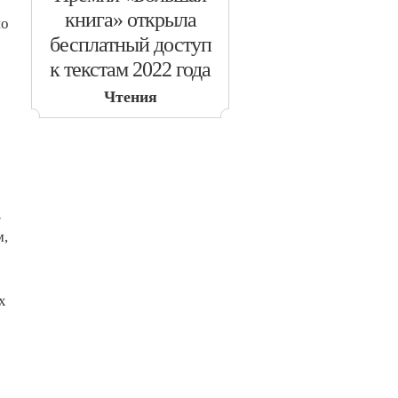
книга» открыла
но
бесплатный доступ
к текстам 2022 года
Чтения
в
м,
х