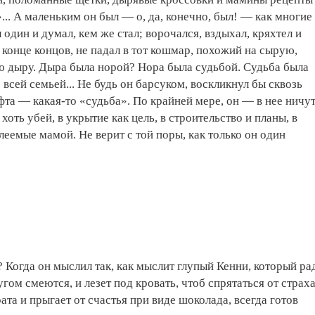
... А маленьким он был — о, да, конечно, был! — как многие
л один и думал, кем же стал; ворочался, вздыхал, кряхтел и
в конце концов, не падал в тот кошмар, похожий на сырую,
ю дыру. Дыра была норой? Нора была судьбой. Судьба была
 всей семьей... Не будь он барсуком, воскликнул бы сквозь
уфта — какая-то «судьба». По крайней мере, он — в нее ничу
, хоть убей, в укрытие как цель, в строительство и планы, в
леемые мамой. Не верит с той поры, как только он один
? Когда он мыслил так, как мыслит глупый Кенни, который ра
угом смеются, и лезет под кровать, чтоб спрятаться от страха
ата и прыгает от счастья при виде шоколада, всегда готов