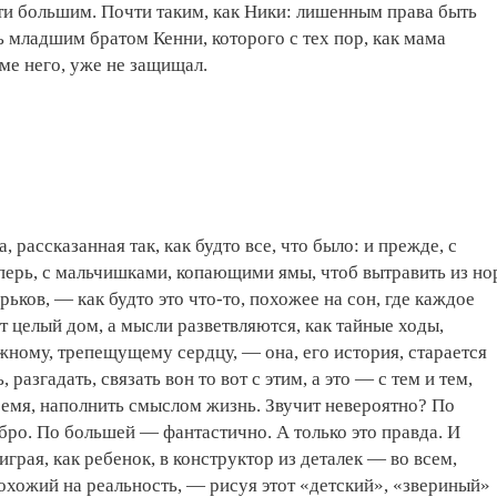
чти большим. Почти таким, как Ники: лишенным права быть
младшим братом Кенни, которого с тех пор, как мама
оме него, уже не защищал.
 рассказанная так, как будто все, что было: и прежде, с
еперь, с мальчишками, копающими ямы, чтоб вытравить из но
ьков, — как будто это что-то, похожее на сон, где каждое
 целый дом, а мысли разветвляются, как тайные ходы,
ному, трепещущему сердцу, — она, его история, старается
 разгадать, связать вон то вот с этим, а это — с тем и тем,
емя, наполнить смыслом жизнь. Звучит невероятно? По
ро. По большей — фантастично. А только это правда. И
грая, как ребенок, в конструктор из деталек — во всем,
охожий на реальность, — рисуя этот «детский», «звериный»