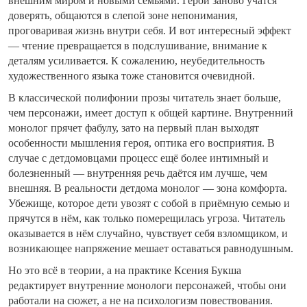
внешним миром и новыми семьями. Герои заново учатся
доверять, общаются в слепой зоне непонимания,
проговаривая жизнь внутри себя. И вот интересный эффект
— чтение превращается в подслушивание, внимание к
деталям усиливается. К сожалению, неубедительность
художественного языка тоже становится очевидной.
В классической полифонии прозы читатель знает больше,
чем персонажи, имеет доступ к общей картине. Внутренний
монолог прячет фабулу, зато на первый план выходят
особенности мышления героя, оптика его восприятия. В
случае с детдомовцами процесс ещё более интимный и
болезненный — внутренняя речь даётся им лучше, чем
внешняя. В реальности детдома монолог — зона комфорта.
Убежище, которое дети увозят с собой в приёмную семью и
прячутся в нём, как только померещилась угроза. Читатель
оказывается в нём случайно, чувствует себя взломщиком, и
возникающее напряжение мешает оставаться равнодушным.
Но это всё в теории, а на практике Ксения Букша
редактирует внутренние монологи персонажей, чтобы они
работали на сюжет, а не на психологизм повествования.