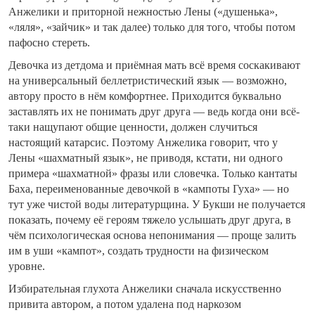
Анжелики и приторной нежностью Лены («душенька»,
«ляля», «зайчик» и так далее) только для того, чтобы потом
пафосно стереть.
Девочка из детдома и приёмная мать всё время соскакивают
на универсальный беллетристический язык — возможно,
автору просто в нём комфортнее. Приходится буквально
заставлять их не понимать друг друга — ведь когда они всё-
таки нащупают общие ценности, должен случиться
настоящий катарсис. Поэтому Анжелика говорит, что у
Лены «шахматный язык», не приводя, кстати, ни одного
примера «шахматной» фразы или словечка. Только кантаты
Баха, переименованные девочкой в «кампоты Гуха» — но
тут уже чистой воды литературщина. У Букши не получается
показать, почему её героям тяжело услышать друг друга, в
чём психологическая основа непонимания — проще залить
им в уши «кампот», создать трудности на физическом
уровне.
Избирательная глухота Анжелики сначала искусственно
привита автором, а потом удалена под наркозом