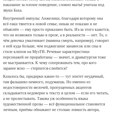
наказание за плохое поведение, словно мытьё унитаза под
звуки Баха.
Внутренний импульс Анжелики, благодаря которому она
всё-таки тянется к новой семье, никак не показан и не
объяснён — ему просто приказано быть. Из-за этого кажется,
что он возможен только в прозе, а в реальности — нет. То, о
чём девочка умалчивает (мамина смерть, например), говорит
о ней куда больше, чем поджигание занавесок или сны в
стиле клипов на МузТВ. Речевые характеристики
персонажей не проработаны — значит, и драматургия тоже
не выстраивается. К чему сопереживать тем, про кого
заранее ясно — стерпится-слюбится?
Казалось бы, придирки какие-то — тут эпитет неудачный,
там фальшиво немного, подумаешь. Но именно из
недостоверности мелочей, пропущенных акцентов
складывается недоверие к тексту в целом — если его читать,
а не пролистывать. Такова уж особенность языка
художественной прозы — всё функциональное становится
личным, приёмы обнажают не столько ловкость автора,