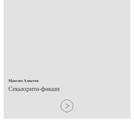
Максим Алпатов
​Секьюрити-фикшн