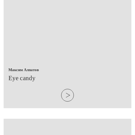
Максим Алпатов
​Eye candy