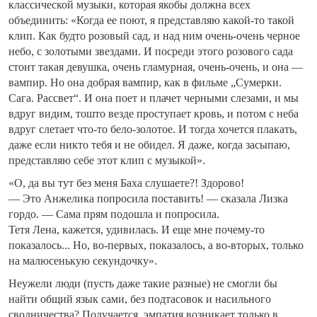
классической музыки, которая якобы должна всех
объединить: «Когда ее поют, я представляю какой-то такой
клип. Как будто розовый сад, и над ним очень-очень черное
небо, с золотыми звездами. И посреди этого розового сада
стоит такая девушка, очень гламурная, очень-очень, и она —
вампир. Но она добрая вампир, как в фильме „Сумерки.
Сага. Рассвет“. И она поет и плачет черными слезами, и мы
вдруг видим, тошто везде проступает кровь, и потом с неба
вдруг слетает что-то бело-золотое. И тогда хочется плакать,
даже если никто тебя и не обидел. Я даже, когда засыпаю,
представляю себе этот клип с музыкой».
«О, да вы тут без меня Баха слушаете?! Здорово!
— Это Анжелика попросила поставить! — сказала Лизка
гордо. — Сама прям подошла и попросила.
Тетя Лена, кажется, удивилась. И еще мне почему-то
показалось... Но, во-первых, показалось, а во-вторых, только
на малюсенькую секундочку».
Неужели люди (пусть даже такие разные) не смогли бы
найти общий язык сами, без подтасовок и насильного
сводничества? Получается, эмпатия возникает только в