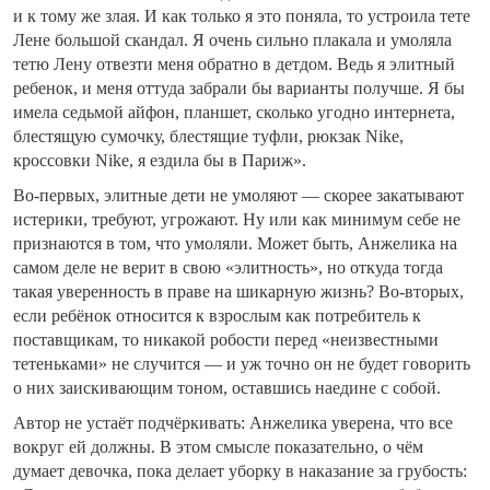
и к тому же злая. И как только я это поняла, то устроила тете
Лене большой скандал. Я очень сильно плакала и умоляла
тетю Лену отвезти меня обратно в детдом. Ведь я элитный
ребенок, и меня оттуда забрали бы варианты получше. Я бы
имела седьмой айфон, планшет, сколько угодно интернета,
блестящую сумочку, блестящие туфли, рюкзак Nike,
кроссовки Nike, я ездила бы в Париж».
Во-первых, элитные дети не умоляют — скорее закатывают
истерики, требуют, угрожают. Ну или как минимум себе не
признаются в том, что умоляли. Может быть, Анжелика на
самом деле не верит в свою «элитность», но откуда тогда
такая уверенность в праве на шикарную жизнь? Во-вторых,
если ребёнок относится к взрослым как потребитель к
поставщикам, то никакой робости перед «неизвестными
тетеньками» не случится — и уж точно он не будет говорить
о них заискивающим тоном, оставшись наедине с собой.
Автор не устаёт подчёркивать: Анжелика уверена, что все
вокруг ей должны. В этом смысле показательно, о чём
думает девочка, пока делает уборку в наказание за грубость: