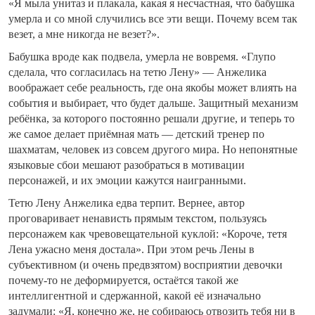
«Я мыла унитаз и плакала, какая я несчастная, что бабушка
умерла и со мной случились все эти вещи. Почему всем так
везет, а мне никогда не везет?».
Бабушка вроде как подвела, умерла не вовремя. «Глупо
сделала, что согласилась на тетю Лену» — Анжелика
воображает себе реальность, где она якобы может влиять на
события и выбирает, что будет дальше. Защитный механизм
ребёнка, за которого постоянно решали другие, и теперь то
же самое делает приёмная мать — детский тренер по
шахматам, человек из совсем другого мира. Но непонятные
языковые сбои мешают разобраться в мотивации
персонажей, и их эмоции кажутся наигранными.
Тетю Лену Анжелика едва терпит. Вернее, автор
проговаривает ненависть прямым текстом, пользуясь
персонажем как чревовещательной куклой: «Короче, тетя
Лена ужасно меня достала». При этом речь Лены в
субъективном (и очень предвзятом) восприятии девочки
почему-то не деформируется, остаётся такой же
интеллигентной и сдержанной, какой её изначально
задумали: «Я, конечно же, не собираюсь отвозить тебя ни в