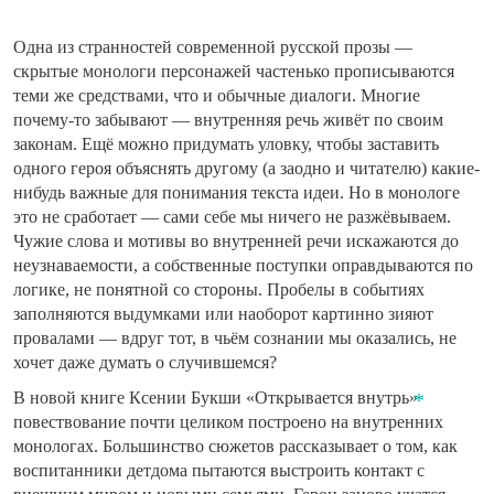
Одна из странностей современной русской прозы —
скрытые монологи персонажей частенько прописываются
теми же средствами, что и обычные диалоги. Многие
почему-то забывают — внутренняя речь живёт по своим
законам. Ещё можно придумать уловку, чтобы заставить
одного героя объяснять другому (а заодно и читателю) какие-
нибудь важные для понимания текста идеи. Но в монологе
это не сработает — сами себе мы ничего не разжёвываем.
Чужие слова и мотивы во внутренней речи искажаются до
неузнаваемости, а собственные поступки оправдываются по
логике, не понятной со стороны. Пробелы в событиях
заполняются выдумками или наоборот картинно зияют
провалами — вдруг тот, в чьём сознании мы оказались, не
хочет даже думать о случившемся?
В новой книге Ксении Букши «Открывается внутрь»
повествование почти целиком построено на внутренних
монологах. Большинство сюжетов рассказывает о том, как
воспитанники детдома пытаются выстроить контакт с