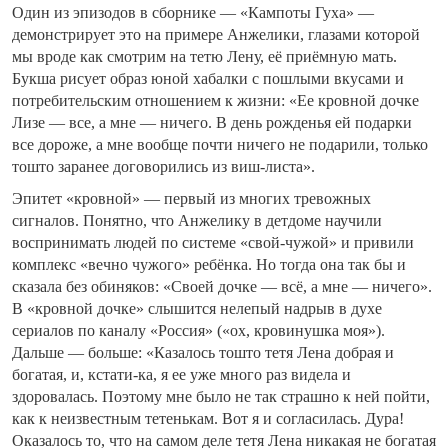
Один из эпизодов в сборнике — «Кампоты Гуха» —
демонстрирует это на примере Анжелики, глазами которой
мы вроде как смотрим на тетю Лену, её приёмную мать.
Букша рисует образ юной хабалки с пошлыми вкусами и
потребительским отношением к жизни: «Ее кровной дочке
Лизе — все, а мне — ничего. В день рожденья ей подарки
все дороже, а мне вообще почти ничего не подарили, только
тошто заранее договорились из виш-листа».
Эпитет «кровной» — первый из многих тревожных
сигналов. Понятно, что Анжелику в детдоме научили
воспринимать людей по системе «свой-чужой» и привили
комплекс «вечно чужого» ребёнка. Но тогда она так бы и
сказала без обиняков: «Своей дочке — всё, а мне — ничего».
В «кровной дочке» слышится нелепый надрыв в духе
сериалов по каналу «Россия» («ох, кровинушка моя»).
Дальше — больше: «Казалось тошто тетя Лена добрая и
богатая, и, кстати-ка, я ее уже много раз видела и
здоровалась. Поэтому мне было не так страшно к ней пойти,
как к неизвестным тетенькам. Вот я и согласилась. Дура!
Оказалось то, что на самом деле тетя Лена никакая не богатая