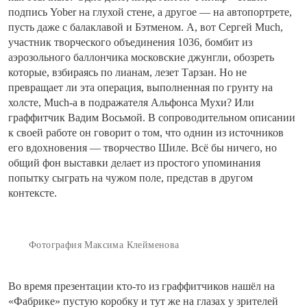
подпись Yober на глухой стене, а другое — на автопортрете,
пусть даже с балаклавой и Бэтменом. А, вот Сергей Much,
участник творческого объединения 1036, бомбит из
аэрозольного баллончика московские джунгли, обозреть
которые, взбираясь по лианам, лезет Тарзан. Но не
превращает ли эта операция, выполненная по грунту на
холсте, Much-а в подражателя Альфонса Мухи? Или
граффитчик Вадим Восьмой. В сопроводительном описании
к своей работе он говорит о том, что однин из источников
его вдохновения — творчество Шиле. Всё бы ничего, но
общий фон выставки делает из простого упоминания
попытку сыграть на чужом поле, представ в другом
контексте.
Фотография Максима Клейменова
Во время презентации кто-то из граффитчиков нашёл на
«Фабрике» пустую коробку и тут же на глазах у зрителей