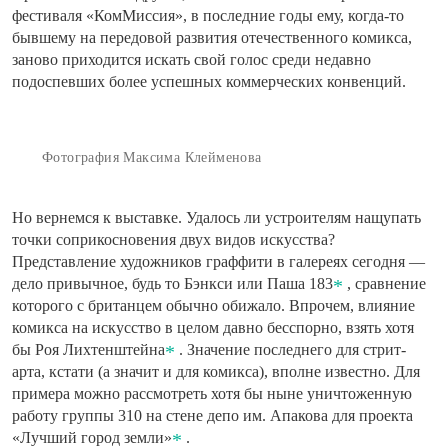
фестиваля «КомМиссия», в последние годы ему, когда-то
бывшему на передовой развития отечественного комикса,
заново приходится искать свой голос среди недавно
подоспевших более успешных коммерческих конвенций.
Фотография Максима Клейменова
Но вернемся к выставке. Удалось ли устроителям нащупать
точки соприкосновения двух видов искусства?
Представление художников граффити в галереях сегодня —
дело привычное, будь то Бэнкси или Паша 183
, сравнение
которого с британцем обычно обижало. Впрочем, влияние
комикса на искусство в целом давно бесспорно, взять хотя
бы Роя Лихтенштейна
. Значение последнего для стрит-
арта, кстати (а значит и для комикса), вполне известно. Для
примера можно рассмотреть хотя бы ныне уничтоженную
работу группы 310 на стене депо им. Апакова для проекта
«Лучший город земли»
.