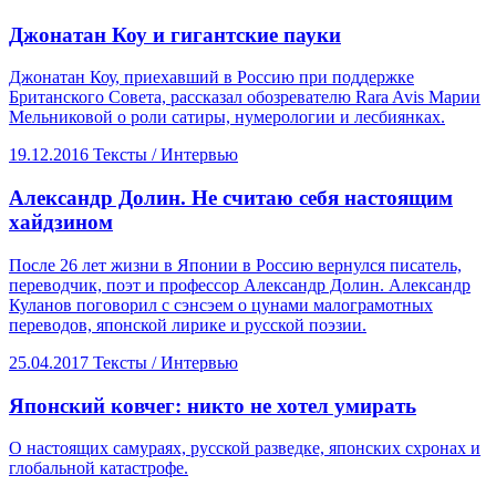
​Джонатан Коу и гигантские пауки
Джонатан Коу, приехавший в Россию при поддержке
Британского Совета, рассказал обозревателю Rara Avis Марии
Мельниковой о роли сатиры, нумерологии и лесбиянках.
19.12.2016
Тексты /
Интервью
​Александр Долин. Не считаю себя настоящим
хайдзином
После 26 лет жизни в Японии в Россию вернулся писатель,
переводчик, поэт и профессор Александр Долин. Александр
Куланов поговорил с сэнсэем о цунами малограмотных
переводов, японской лирике и русской поэзии.
25.04.2017
Тексты /
Интервью
​Японский ковчег: никто не хотел умирать
О настоящих самураях, русской разведке, японских схронах и
глобальной катастрофе.