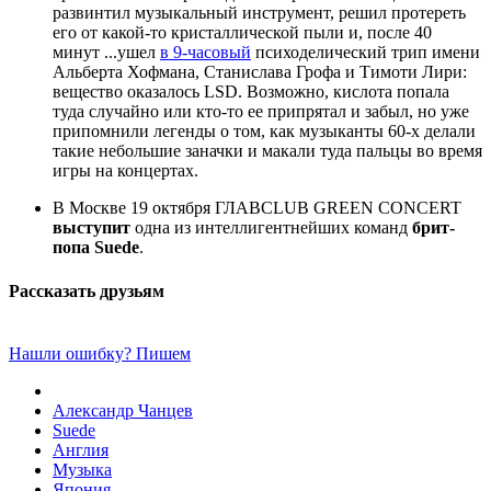
развинтил музыкальный инструмент, решил протереть
его от какой-то кристаллической пыли и, после 40
минут ...ушел
в 9-часовый
психоделический трип имени
Альберта Хофмана, Станислава Грофа и Тимоти Лири:
вещество оказалось LSD. Возможно, кислота попала
туда случайно или кто-то ее припрятал и забыл, но уже
припомнили легенды о том, как музыканты 60-х делали
такие небольшие заначки и макали туда пальцы во время
игры на концертах.
В Москве 19 октября ГЛАВCLUB GREEN CONCERT
выступит
одна из интеллигентнейших команд
брит-
попа Suede
.
Рассказать друзьям
Нашли ошибку? Пишем
Александр Чанцев
Suede
Англия
Музыка
Япония