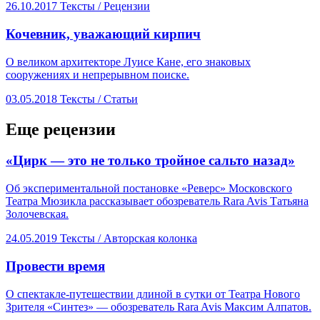
26.10.2017
Тексты /
Рецензии
Кочевник, уважающий кирпич
О великом архитекторе Луисе Кане, его знаковых
сооружениях и непрерывном поиске.
03.05.2018
Тексты /
Статьи
Еще рецензии
​«Цирк — это не только тройное сальто назад»
Об экспериментальной постановке «Реверс» Московского
Театра Мюзикла рассказывает обозреватель Rara Avis Татьяна
Золочевская.
24.05.2019
Тексты /
Авторская колонка
​Провести время
О спектакле-путешествии длиной в сутки от Театра Нового
Зрителя «Синтез» — обозреватель Rara Avis Максим Алпатов.