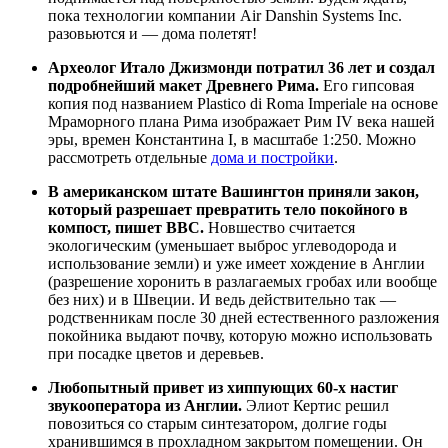
пока технологии компании Air Danshin Systems Inc.
разовьются и — дома полетят!
Археолог Итало Джизмонди потратил 36 лет и создал
подробнейший макет Древнего Рима.
Его гипсовая
копия под названием Plastico di Roma Imperiale на основе
Мраморного плана Рима изображает Рим IV века нашей
эры, времен Константина I, в масштабе 1:250. Можно
рассмотреть отдельные
дома и постройки
.
В американском штате Вашингтон приняли закон,
который разрешает превратить тело покойного в
компост, пишет ВВС.
Новшество считается
экологическим (уменьшает выброс углеводорода и
использование земли) и уже имеет хождение в Англии
(разрешение хоронить в разлагаемых гробах или вообще
без них) и в Швеции. И ведь действительно так —
родственникам после 30 дней естественного разложения
покойника выдают почву, которую можно использовать
при посадке цветов и деревьев.
Любопытный привет из хиппующих 60-х настиг
звукооператора из Англии.
Элиот Кертис решил
повозиться со старым синтезатором, долгие годы
хранившимся в прохладном закрытом помещении. Он