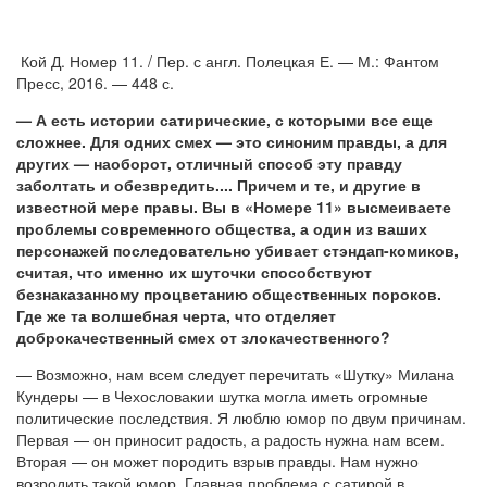
Кой Д. Номер 11. / Пер. с англ. Полецкая Е. — М.: Фантом
Пресс, 2016. — 448 с.
— А есть истории сатирические, с которыми все еще
сложнее. Для одних смех — это синоним правды, а для
других — наоборот, отличный способ эту правду
заболтать и обезвредить.... Причем и те, и другие в
известной мере правы. Вы в «Номере 11» высмеиваете
проблемы современного общества, а один из ваших
персонажей последовательно убивает стэндап-комиков,
считая, что именно их шуточки способствуют
безнаказанному процветанию общественных пороков.
Где же та волшебная черта, что отделяет
доброкачественный смех от злокачественного?
— Возможно, нам всем следует перечитать «Шутку» Милана
Кундеры — в Чехословакии шутка могла иметь огромные
политические последствия. Я люблю юмор по двум причинам.
Первая — он приносит радость, а радость нужна нам всем.
Вторая — он может породить взрыв правды. Нам нужно
возродить такой юмор. Главная проблема с сатирой в