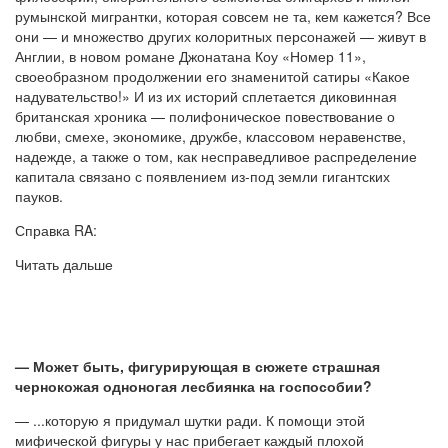
румынской мигрантки, которая совсем не та, кем кажется? Все
они — и множество других колоритных персонажей — живут в
Англии, в новом романе Джонатана Коу «Номер 11»,
своеобразном продолжении его знаменитой сатиры «Какое
надувательство!» И из их историй сплетается диковинная
британская хроника — полифоническое повествование о
любви, смехе, экономике, дружбе, классовом неравенстве,
надежде, а также о том, как несправедливое распределение
капитала связано с появлением из-под земли гигантских
пауков.
Справка RA:
Читать дальше
— Может быть, фигурирующая в сюжете страшная
чернокожая одноногая лесбиянка на госпособии?
— ...которую я придумал шутки ради. К помощи этой
мифической фигуры у нас прибегает каждый плохой