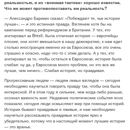
реальностью, и их «военная тактика» хорошо известна.
Что же может противопоставить им реальность?
— Алессандро Барикко сказал: «Побеждают те, чье истории
лучше», — и это истинная правда. Взглянем хотя бы на
кампанию перед референдумом в Британии. У тех, кто
агитировал за Brexit, была отличная история — европейцы
плохие, они хотят вмешаться в нашу демократию, к нам едет
столько иностранцев именно из-за Евросоюза, все это очень
страшно и опасно, надо что-то с этим делать. А у тех, кто
агитировал за то, чтобы остаться в Евросоюзе, история была
слабая: ну да, у Евросоюза много проблем, но это все же
лучше, чем ничего... Слабая история, но правдивая.
Прогрессивным людям — людям левых взглядов — сегодня
необходимо научиться говорить правду так, чтобы она была
интересной. И в этом году я сильнее, чем когда-либо раньше,
осознал важность книг. Недавние политические события ясно
показали: сегодня люди осмысляют мир при помощи историй.
Истории бывают правдивые и лживые, и нам необходимо
научиться рассказывать правдивые истории ярко и
убедительно, потому что в настоящий момент лучшие истории
— это вранье.