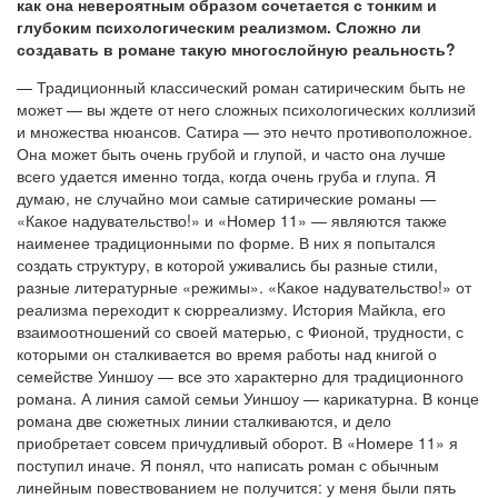
как она невероятным образом сочетается с тонким и
глубоким психологическим реализмом. Сложно ли
создавать в романе такую многослойную реальность?
— Традиционный классический роман сатирическим быть не
может — вы ждете от него сложных психологических коллизий
и множества нюансов. Сатира — это нечто противоположное.
Она может быть очень грубой и глупой, и часто она лучше
всего удается именно тогда, когда очень груба и глупа. Я
думаю, не случайно мои самые сатирические романы —
«Какое надувательство!» и «Номер 11» — являются также
наименее традиционными по форме. В них я попытался
создать структуру, в которой уживались бы разные стили,
разные литературные «режимы». «Какое надувательство!» от
реализма переходит к сюрреализму. История Майкла, его
взаимоотношений со своей матерью, с Фионой, трудности, с
которыми он сталкивается во время работы над книгой о
семействе Уиншоу — все это характерно для традиционного
романа. А линия самой семьи Уиншоу — карикатурна. В конце
романа две сюжетных линии сталкиваются, и дело
приобретает совсем причудливый оборот. В «Номере 11» я
поступил иначе. Я понял, что написать роман с обычным
линейным повествованием не получится: у меня были пять