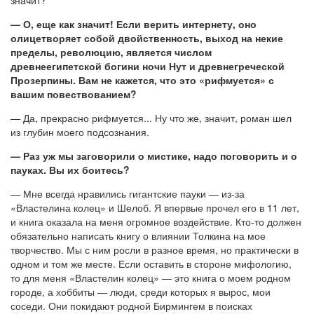
— О, еще как значит! Если верить интернету, оно
олицетворяет собой двойственность, выход на некие
пределы, революцию, является числом
древнеегипетской богини ночи Нут и древнегреческой
Прозерпины. Вам не кажется, что это «рифмуется» с
вашим повествованием?
— Да, прекрасно рифмуется... Ну что же, значит, роман шел
из глубин моего подсознания.
— Раз уж мы заговорили о мистике, надо поговорить и о
пауках. Вы их боитесь?
— Мне всегда нравились гигантские пауки — из-за
«Властелина колец» и Шелоб. Я впервые прочел его в 11 лет,
и книга оказала на меня огромное воздействие. Кто-то должен
обязательно написать книгу о влиянии Толкина на мое
творчество. Мы с ним росли в разное время, но практически в
одном и том же месте. Если оставить в стороне мифологию,
то для меня «Властелин колец» — это книга о моем родном
городе, а хоббиты — люди, среди которых я вырос, мои
соседи. Они покидают родной Бирмингем в поисках