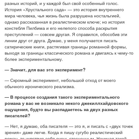
разных историй, и у каждой был свой особенный голос.
История «Хрустального сада» — это история внутреннего
мира человека, чья жизнь была разрушена ностальгией,
однако рассказанная в реалистическом ключе; но история
констебля Пилбима и его нелепого способа раскрытия
преступлений — совсем другая. Я справился, обособив эти
линии друг от друга. Думаю, у меня получается писать
сатирические книги, растягивая границы романной формы,
выходя за границы классического романа и двигаясь к чему-то
более экспериментальному.
— Значит, для вас это эксперимент?
— Скромный эксперимент, небольшой отход от моего
обычного иронического реализма.
— В процессе создания такого экспериментального
романа у вас не возникало некого джекиллхайдовского
ощущения, будто вы распадаетесь на двух разных
писателей?
— Нет, я думаю, оба писателя — это я, и писать с «двух точек
зрения» даже легче. Когда я пишу сугубо реалистический
роман, то чувствую себя очень стесненным. Начиная такой