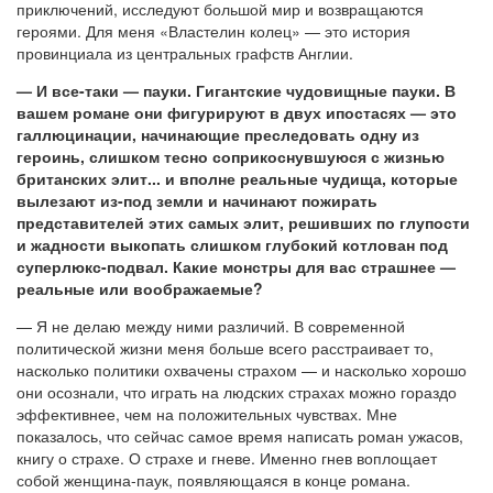
приключений, исследуют большой мир и возвращаются
героями. Для меня «Властелин колец» — это история
провинциала из центральных графств Англии.
— И все-таки — пауки. Гигантские чудовищные пауки. В
вашем романе они фигурируют в двух ипостасях — это
галлюцинации, начинающие преследовать одну из
героинь, слишком тесно соприкоснувшуюся с жизнью
британских элит... и вполне реальные чудища, которые
вылезают из-под земли и начинают пожирать
представителей этих самых элит, решивших по глупости
и жадности выкопать слишком глубокий котлован под
суперлюкс-подвал. Какие монстры для вас страшнее —
реальные или воображаемые?
— Я не делаю между ними различий. В современной
политической жизни меня больше всего расстраивает то,
насколько политики охвачены страхом — и насколько хорошо
они осознали, что играть на людских страхах можно гораздо
эффективнее, чем на положительных чувствах. Мне
показалось, что сейчас самое время написать роман ужасов,
книгу о страхе. О страхе и гневе. Именно гнев воплощает
собой женщина-паук, появляющаяся в конце романа.