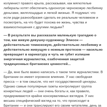
колумнист правого крыла, рассказывая, как мягкотелые
либералы хотят обеспечить одноногую чернокожую лесбиянку
деньгами, жилплощадью и легкой жизнью. Я подумал: что
если ради разнообразия сделать ее реальным человеком и
посмотреть, на что будет похожа ее жизнь, чувства и
взаимоотношения с другими людьми?
— В результате вы рассказали маленькую трагедию о
том, как живую девушку-художницу Элисон —
действительно темнокожую, действительно лесбиянку и
действительно живущую с ножным протезом — насильно
превращает в карикатуру и чуть не губит излишне
энергичная журналистка, озабоченная защитой
традиционных британских ценностей...
— Да, мне было важно написать о таком типе журналистики. В
Британии он имеет огромное влияние. У нас свободная
пресса — в том смысле, что нет государственной цензуры.
Однако самые популярные газеты контролирует группа
конкретных людей — они очень богаты и, как правило,
придерживаются крайне консервативных взглядов. У них
весьма специфический взгляд на то, что происходит в
Британии — и они транслируют его своим читателям, день за