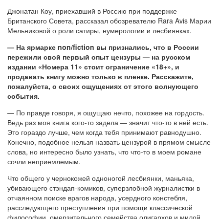
Джонатан Коу, приехавший в Россию при поддержке
Британского Совета, рассказал обозревателю Rara Avis Марии
Мельниковой о роли сатиры, нумерологии и лесбиянках.
— На ярмарке non/fiction вы признались, что в России
пережили свой первый опыт цензуры — на русском
издании «Номера 11» стоит ограничение «18+», и
продавать книгу можно только в пленке. Расскажите,
пожалуйста, о своих ощущениях от этого волнующего
события.
— По правде говоря, я ощущаю нечто, похожее на гордость.
Ведь раз моя книга кого-то задела — значит что-то в ней есть.
Это гораздо лучше, чем когда тебя принимают равнодушно.
Конечно, подобное нельзя назвать цензурой в прямом смысле
слова, но интересно было узнать, что что-то в моем романе
сочли неприемлемым.
Что общего у чернокожей одноногой лесбиянки, маньяка,
убивающего стэндап-комиков, суперзлобной журналистки в
отчаянном поиске врагов народа, усердного констебля,
расследующего преступления при помощи классической
философии, омерзительного семейства олигархов и милой