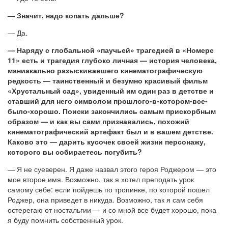
— Значит, надо копать дальше?
— Да.
— Наряду с глобальной «паучьей» трагедией в «Номере
11» есть и трагедия глубоко личная — история человека,
маниакально разыскивавшего кинематографическую
редкость — таинственный и безумно красивый фильм
«Хрустальный сад», увиденный им один раз в детстве и
ставший для него символом прошлого-в-котором-все-
было-хорошо. Поиски закончились самым прискорбным
образом — и как вы сами признавались, похожий
кинематографический артефакт был и в вашем детстве.
Каково это — дарить кусочек своей жизни персонажу,
которого вы собираетесь погубить?
— Я не суеверен. Я даже назвал этого героя Роджером — это
мое второе имя. Возможно, так я хотел преподать урок
самому себе: если пойдешь по тропинке, по которой пошел
Роджер, она приведет в никуда. Возможно, так я сам себя
остерегаю от ностальгии — и со мной все будет хорошо, пока
я буду помнить собственный урок.