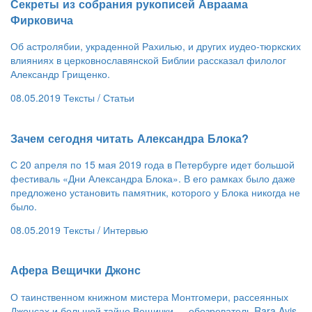
​Секреты из собрания рукописей Авраама
Фирковича
Об астролябии, украденной Рахилью, и других иудео-тюркских
влияниях в церковнославянской Библии рассказал филолог
Александр Грищенко.
08.05.2019
Тексты /
Статьи
​Зачем сегодня читать Александра Блока?
С 20 апреля по 15 мая 2019 года в Петербурге идет большой
фестиваль «Дни Александра Блока». В его рамках было даже
предложено установить памятник, которого у Блока никогда не
было.
08.05.2019
Тексты /
Интервью
​Афера Вещички Джонс
О таинственном книжном мистера Монтгомери, рассеянных
Джонсах и большой тайне Вещички — обозреватель Rara Avis