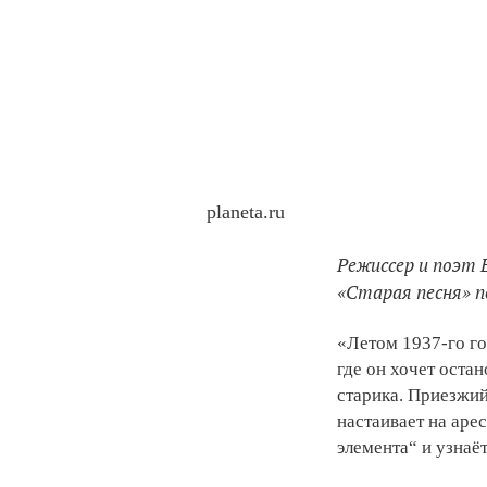
planeta.ru
Режиссер и поэт
«Старая песня» п
«Летом 1937-го го
где он хочет оста
старика. Приезжи
настаивает на аре
элемента“ и узнаё