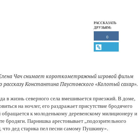
РАССКАЗАТЬ
ДРУЗЬЯМ:
0
 Елена Чач снимает короткометражный игровой фильм
о рассказу Константина Паустовского «Колотый сахар».
да в жизнь северного села вмешивается приезжий. В доме,
новиться на ночлег, его раздражает присутствие бродячего
й обращается к молоденькому деревенскому милиционеру и
сте бродяги. Парнишка арестовывает „подозрительного
т, что дед старика пел песни самому Пушкину».