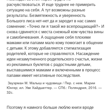
расчувствоваться. И еще труднее не примерить
ситуацию на себя. А тут возможны разные
результаты. Безмятежность и уверенность
Большого лиса нет-нет да и зародит в нас самих
сомнение: «Точно ли я такой же всепрощающий?» И
снова сдвинется с места снежный ком чувства вины
и самобичевания. А ощущение себя плохими
мамами или папами мало кому помогает в общении
с детьми. К этому добавляется стигматизация
родителей, которые не справляются. Насаждение
идеи незамутненного родительского счастья, жизни
из рекламных буклетов с радостными детьми,
выспавшимися мамами и включенными в процесс
папами имеет негативные последствия.
Зауэрман М. Малыш и чудовище / Пер. с нем. Марии
Юнгер; ил. Уве Хайдшеттер. — СПб.: Поляндрия, 2016. —
32с.
Поэтому я намного больше люблю книги вроде