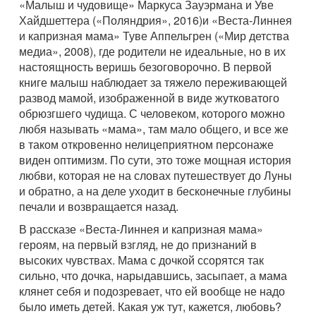
«Малыш и чудовище» Маркуса Зауэрмана и Уве
Хайдшеттера («Поляндрия», 2016)и «Веста-Линнея
и капризная мама» Туве Аппельгрен («Мир детства
медиа», 2008), где родители не идеальные, но в их
настоящность веришь безоговорочно. В первой
книге малыш наблюдает за тяжело переживающей
развод мамой, изображенной в виде жутковатого
обрюзгшего чудища. С человеком, которого можно
любя называть «мама», там мало общего, и все же
в таком откровенно нелицеприятном персонаже
виден оптимизм. По сути, это тоже мощная история
любви, которая не на словах путешествует до Луны
и обратно, а на деле уходит в бесконечные глубины
печали и возвращается назад.
В рассказе «Веста-Линнея и капризная мама»
героям, на первый взгляд, не до признаний в
высоких чувствах. Мама с дочкой ссорятся так
сильно, что дочка, нарыдавшись, засыпает, а мама
клянет себя и подозревает, что ей вообще не надо
было иметь детей. Какая уж тут, кажется, любовь?