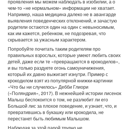
проявления мы можем наблюдать в изобилии, а о
чем-то «не нормальном» информации не хватает.
Например, наша медицина далеко не в авангарде
выявления поведенческих отклонений, и зачастую
родители остаются один на один с невыносимым,
как им кажется, ребенком, не подозревая, что
скрывается за ужасным характером.
Попробуйте почитать таким родителям про
правильных взрослых, которые умеют любить своих
детей, даже если те «превращаются в крокодилов»,
и вы только раздуете огонь самоуничижения,
который их давно выжигает изнутри. Пример с
крокодилом взят из популярной книжки-картинки
«Что бы ни случилось» Дебби Глиори
(«Поляндрия», 2017). В нежнейшей истории лисенок
Малыш беспокоится о том, не разлюбит ли его
Большой лис за плохое поведение, и узнает, что, и
превратившись в букашку или крокодила, не
перестанет быть любимым Малышом.
Наблюдая за этой парой трудно не