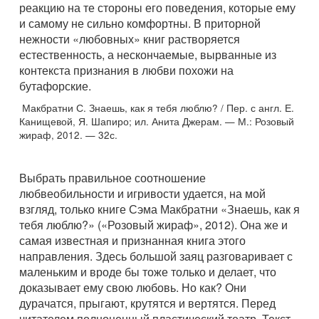
реакцию на те стороны его поведения, которые ему
и самому не сильно комфортны. В приторной
нежности «любовных» книг растворяется
естественность, а нескончаемые, вырванные из
контекста признания в любви похожи на
бутафорские.
Макбратни С. Знаешь, как я тебя люблю? / Пер. с англ. Е.
Канищевой, Я. Шапиро; ил. Анита Джерам. — М.: Розовый
жираф, 2012. — 32с.
Выбрать правильное соотношение
любвеобильности и игривости удается, на мой
взгляд, только книге Сэма Макбратни «Знаешь, как я
тебя люблю?» («Розовый жираф», 2012). Она же и
самая известная и признанная книга этого
направления. Здесь большой заяц разговаривает с
маленьким и вроде бы тоже только и делает, что
доказывает ему свою любовь. Но как? Они
дурачатся, прыгают, крутятся и вертятся. Перед
читателем полноценный пластический театр. Текст