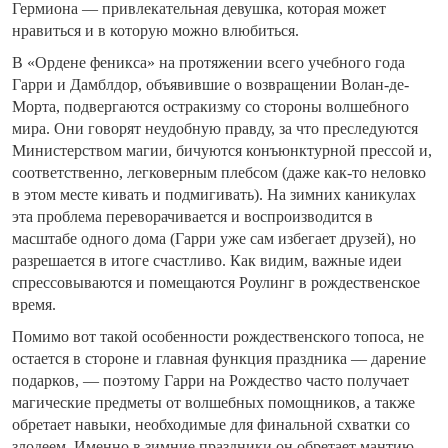
Гермиона — привлекательная девушка, которая может
нравиться и в которую можно влюбиться.
В «Ордене феникса» на протяжении всего учебного года
Гарри и Дамблдор, объявившие о возвращении Волан-де-
Морта, подвергаются остракизму со стороны волшебного
мира. Они говорят неудобную правду, за что преследуются
Министерством магии, бичуются конъюнктурной прессой и,
соответственно, легковерным плебсом (даже как-то неловко
в этом месте кивать и подмигивать). На зимних каникулах
эта проблема переворачивается и воспроизводится в
масштабе одного дома (Гарри уже сам избегает друзей), но
разрешается в итоге счастливо. Как видим, важные идеи
спрессовываются и помещаются Роулинг в рождественское
время.
Помимо вот такой особенности рождественского топоса, не
остается в стороне и главная функция праздника — дарение
подарков, — поэтому Гарри на Рождество часто получает
магические предметы от волшебных помощников, а также
обретает навыки, необходимые для финальной схватки со
злодеем. Именно в зимние праздники он обретает мантию-