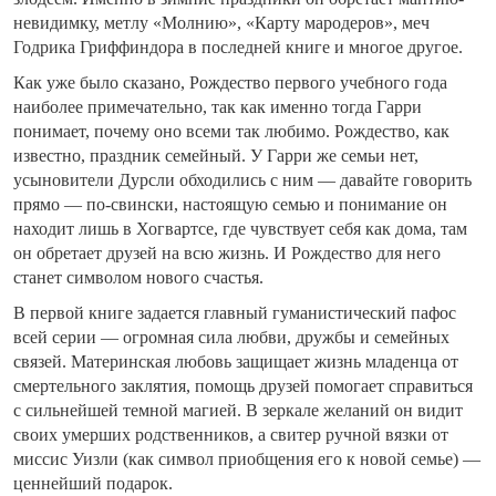
невидимку, метлу «Молнию», «Карту мародеров», меч
Годрика Гриффиндора в последней книге и многое другое.
Как уже было сказано, Рождество первого учебного года
наиболее примечательно, так как именно тогда Гарри
понимает, почему оно всеми так любимо. Рождество, как
известно, праздник семейный. У Гарри же семьи нет,
усыновители Дурсли обходились с ним — давайте говорить
прямо — по-свински, настоящую семью и понимание он
находит лишь в Хогвартсе, где чувствует себя как дома, там
он обретает друзей на всю жизнь. И Рождество для него
станет символом нового счастья.
В первой книге задается главный гуманистический пафос
всей серии — огромная сила любви, дружбы и семейных
связей. Материнская любовь защищает жизнь младенца от
смертельного заклятия, помощь друзей помогает справиться
с сильнейшей темной магией. В зеркале желаний он видит
своих умерших родственников, а свитер ручной вязки от
миссис Уизли (как символ приобщения его к новой семье) —
ценнейший подарок.