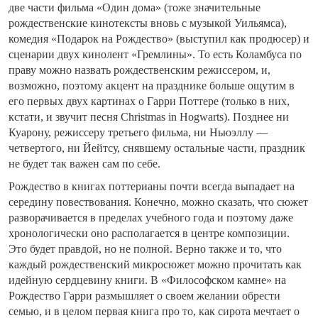
две части фильма «Один дома» (тоже значительные
рождественские кинотексты вновь с музыкой Уильямса),
комедия «Подарок на Рождество» (выступил как продюсер) и
сценарии двух кинолент «Гремлины». То есть Коламбуса по
праву можно назвать рождественским режиссером, и,
возможно, поэтому акцент на празднике больше ощутим в
его первых двух картинах о Гарри Поттере (только в них,
кстати, и звучит песня Christmas in Hogwarts). Позднее ни
Куарону, режиссеру третьего фильма, ни Ньюэллу —
четвертого, ни Йейтсу, снявшему остальные части, праздник
не будет так важен сам по себе.
Рождество в книгах поттерианы почти всегда выпадает на
середину повествования. Конечно, можно сказать, что сюжет
разворачивается в пределах учебного года и поэтому даже
хронологически оно располагается в центре композиции.
Это будет правдой, но не полной. Верно также и то, что
каждый рождественский микросюжет можно прочитать как
идейную сердцевину книги. В «Философском камне» на
Рождество Гарри размышляет о своем желании обрести
семью, и в целом первая книга про то, как сирота мечтает о