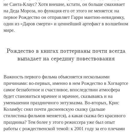
не Санта-Клаус? Хотя внешне, кстати, он больше смахивает
на Деда Мороза, но функция его от этого не меняется: на
первое Рождество он отправляет Гарри мантию-невидимку,
один из «Даров смерти» и ценнейший артефакт в волшебном
мире.
Рождество в книгах поттерианы почти всегда
выпадает на середину повествования
Важность первого фильма объясняется несколькими
причинами: во-первых, именно в нем Рождество в Хогвартсе
самое беззаботное и счастливое, впоследствии атмосфера
будет становиться мрачнее и мрачнее, сказываясь и на
уменьшении праздничного энтузиазма. Во-вторых, Крис
Коламбус снял почти диснеевскую сказку (дальше
стилистика фильмов меняется), а какая сказка без красивого
праздника? Тем более у этого режиссера уже был опыт
работы с рождественской темой: к 2001 году за его плечами