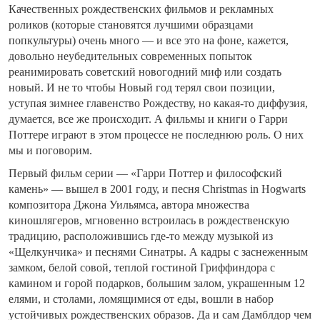
Качественных рождественских фильмов и рекламных
роликов (которые становятся лучшими образцами
попкультуры) очень много — и все это на фоне, кажется,
довольно неубедительных современных попыток
реанимировать советский новогодний миф или создать
новый. И не то чтобы Новый год терял свои позиции,
уступая зимнее главенство Рождеству, но какая-то диффузия,
думается, все же происходит. А фильмы и книги о Гарри
Поттере играют в этом процессе не последнюю роль. О них
мы и поговорим.
Первый фильм серии — «Гарри Поттер и философский
камень» — вышел в 2001 году, и песня Christmas in Hogwarts
композитора Джона Уильямса, автора множества
киношлягеров, мгновенно встроилась в рождественскую
традицию, расположившись где-то между музыкой из
«Щелкунчика» и песнями Синатры. А кадры с заснеженным
замком, белой совой, теплой гостиной Гриффиндора с
камином и горой подарков, большим залом, украшенным 12
елями, и столами, ломящимися от еды, вошли в набор
устойчивых рождественских образов. Да и сам Дамблдор чем