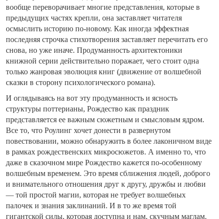
вообще переворачивает многие представления, которые в
предыдущих частях крепли, она заставляет читателя
осмыслить историю по-новому. Как иногда эффектная
последняя строчка стихотворения заставляет перечитать его
снова, но уже иначе. Продуманность архитектоники
книжной серии действительно поражает, чего стоит одна
только жанровая эволюция книг (движение от волшебной
сказки в сторону психологического романа).
И оглядываясь на вот эту продуманность и ясность
структуры поттерианы, Рождество как праздник
представляется ее важным сюжетным и смысловым ядром.
Все то, что Роулинг хочет донести в развернутом
повествовании, можно обнаружить в более лаконичном виде
в рамках рождественских микросюжетов. А именно то, что
даже в сказочном мире Рождество кажется по-особенному
волшебным временем. Это время сближения людей, доброго
и внимательного отношения друг к другу, дружбы и любви
— той простой магии, которая не требует волшебных
палочек и знания заклинаний. И в то же время той
гигантской силы, которая доступна и нам, скучным маглам.