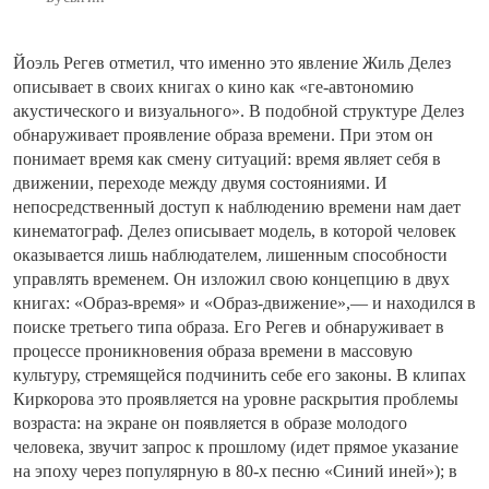
Йоэль Регев отметил, что именно это явление Жиль Делез
описывает в своих книгах о кино как «ге-автономию
акустического и визуального». В подобной структуре Делез
обнаруживает проявление образа времени. При этом он
понимает время как смену ситуаций: время являет себя в
движении, переходе между двумя состояниями. И
непосредственный доступ к наблюдению времени нам дает
кинематограф. Делез описывает модель, в которой человек
оказывается лишь наблюдателем, лишенным способности
управлять временем. Он изложил свою концепцию в двух
книгах: «Образ-время» и «Образ-движение»,— и находился в
поиске третьего типа образа. Его Регев и обнаруживает в
процессе проникновения образа времени в массовую
культуру, стремящейся подчинить себе его законы. В клипах
Киркорова это проявляется на уровне раскрытия проблемы
возраста: на экране он появляется в образе молодого
человека, звучит запрос к прошлому (идет прямое указание
на эпоху через популярную в 80-х песню «Синий иней»); в