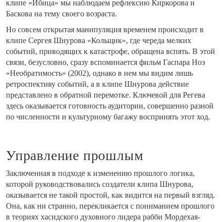
клипе «Ибица» мы наблюдаем рефлексию Киркорова и
Баскова на тему своего возраста.
Но совсем открытая манипуляция временем происходит в
клипе Сергея Шнурова «Кольщик», где череда мелких
событий, приводящих к катастрофе, обращена вспять. В этой
связи, безусловно, сразу вспоминается фильм Гаспара Ноэ
«Необратимость» (2002), однако в нем мы видим лишь
ретроспективу событий, а в клипе Шнурова действие
представлено в обратной перемотке. Ключевой для Регева
здесь оказывается готовность аудитории, совершенно разной
по численности и культурному багажу воспринять этот ход.
Управление прошлым
Заключенная в подходе к изменению прошлого логика,
которой руководствовались создатели клипа Шнурова,
оказывается не такой простой, как видится на первый взгляд.
Она, как ни странно, перекликается с пониманием прошлого
в теориях хасидского духовного лидера рабби Мордехая-