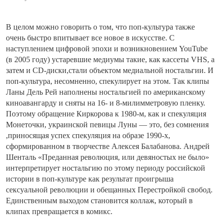
В целом можно говорить о том, что поп-культура также
очень быстро впитывает все новое в искусстве. С
наступлением цифровой эпохи и возникновением YouTube
(в 2005 году) устаревшие медиумы такие, как кассеты VHS, а
затем и CD-диски,стали объектом медиальной ностальгии. И
поп-культура, несомненно, спекулирует на этом. Так клипы
Ланы Дель Рей наполнены ностальгией по американскому
киноавангарду и сняты на 16- и 8-милимметровую пленку.
Поэтому обращение Киркорова к 1980-м, как и спекуляция
Монеточки, украинской певицы Луны — это, без сомнения
,приносящая успех спекуляция на образе 1990-х,
сформированном в творчестве Алексея Балабанова. Андрей
Шенталь «Преданная революция, или девяностых не было»
интерпретирует ностальгию по этому периоду российской
истории в поп-культуре как результат проигрыша
сексуальной революции и обещанных Перестройкой свобод.
Единственным выходом становится коллаж, который в
клипах превращается в комикс.