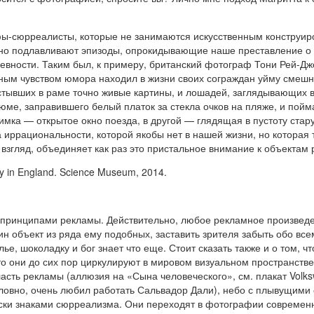
фы-сюрреалисты, которые не занимаются искусственным конструир
 но подлавливают эпизоды, опрокидывающие наше преставление о
вности. Таким был, к примеру, британский фотограф Тони Рей-Джо
ным чувством юмора находил в жизни своих сограждан уйму смешн
астывших в раме точно живые картины, и лошадей, заглядывающих 
тюме, заправившего белый платок за стекла очков на пляже, и по
имка — открытое окно поезда, в другой — глядящая в пустоту стару
иррациональности, которой якобы нет в нашей жизни, но которая 
 взгляд, объединяет как раз это пристальное внимание к объектам 
y in England. Science Museum, 2014.
с принципами рекламы. Действительно, любое рекламное произведе
ин объект из ряда ему подобных, заставить зрителя забыть обо все
ье, шоколадку и бог знает что еще. Стоит сказать также и о том, ч
то они до сих пор циркулируют в мировом визуальном пространств
ласть рекламы (аллюзия на «Сына человеческого», см. плакат Volk
словно, очень любил работать Сальвадор Дали), небо с плывущими 
ески знаками сюрреализма. Они переходят в фотографии современ