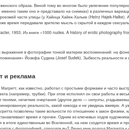
г женского образа. Виной тому во многом было увлечение популяр
 именно таким оно и представало на снимках) в различных вариац
проезжей части улицы (у Хайнца Хайек-Хальке (Heinz Hajek-Halke).
оже время передавали зрителю мысль о скрытой в каждом сексуаль
cter, 1953. Из книги «1000 nudes. A history of erotic photography f
я выражения в фотографии тонкой материи воспоминаний: на фоне
поминания» Йозефа Судека (Josef Sudek). Зыбкость реальности и н
т и реклама
Магритт, как известно, работал с простыми формами и часто выс
кта (например, трубки). При этом исполнял он свои работы в вес
 тенями, нечеткие очертания (другое дело — силуэты, угадываемые 
инированную реальность, какой никогда и не увидишь вживую. А у
ритта позволены такие вольности по отношению к закон физики, к
останавливают время и прочее. Одним из ключевых ходов художник
я в итоге единственным во Вселенной, на нем сходится время и пр
осится с фотографией, спросите вы? Лично мне подход Магритта к 