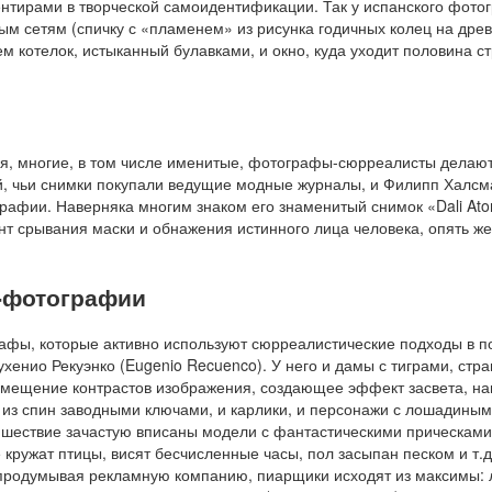
ентирами в творческой самоидентификации. Так у испанского фот
м сетям (спичку с «пламенем» из рисунка годичных колец на древ
м котелок, истыканный булавками, и окно, куда уходит половина с
ся, многие, в том числе именитые, фотографы-сюрреалисты делаю
, чьи снимки покупали ведущие модные журналы, и Филипп Халсма
афии. Наверняка многим знаком его знаменитый снимок «Dali Atom
нт срывания маски и обнажения истинного лица человека, опять же,
-фотографии
фы, которые активно используют сюрреалистические подходы в по
енио Рекуэнко (Eugenio Recuenco). У него и дамы с тиграми, стр
(смещение контрастов изображения, создающее эффект засвета, н
х из спин заводными ключами, и карлики, и персонажи с лошадиным
е шествие зачастую вписаны модели с фантастическими прическами
 кружат птицы, висят бесчисленные часы, пол засыпан песком и т.д
продумывая рекламную компанию, пиарщики исходят из максимы: л