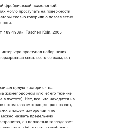
ной фрейдистской психологией:
иях могло проступать на поверхности
 Авторы словно говорили о повсеместно
ности.
rom 189-1939», Taschen Köln, 2005
 интерьера проступал набор неких
еразрывная связь всего со всем, вот
траивал целую «историю» на
ьма жизнеподобном ключе: его технике
в пустоте). Нет, все, что находится на
же потом глаз смотрящего распознает,
аких в нашем измерении и не
а можно назвать предельную
остранство, он полностью завладевает
структуре и эффект его воздействия