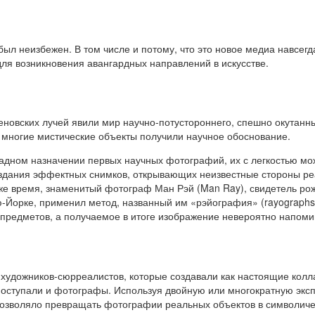
ыл неизбежен. В том числе и потому, что это новое медиа навсег
для возникновения авангардных направлений в искусстве.
еновских лучей явили мир научно-потустороннего, спешно окутанн
многие мистические объекты получили научное обоснование.
адном назначении первых научных фотографий, их с легкостью мо
оздания эффектных снимков, открывающих неизвестные стороны ре
оже время, знаменитый фотограф Ман Рэй (Man Ray), свидетель ро
ю-Йорке, применил метод, названный им «рэйография» (rayographs
 предметов, а получаемое в итоге изображение невероятно напоми
художников-сюрреалистов, которые создавали как настоящие колла
 поступали и фотографы. Используя двойную или многократную эк
позволяло превращать фотографии реальных объектов в символиче