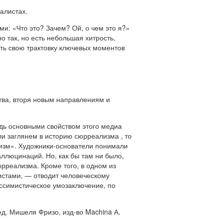
алистах.
: «Что это? Зачем? Ой, о чем это я?»
о так, но есть небольшая хитрость,
ить свою трактовку ключевых моментов
тва, вторя новым направлениям и
дь основными свойством этого медиа
сли заглянем в историю сюрреализма
, то
лизм». Художники-основатели понимали
аллюцинаций. Но, как бы там ни было,
рреализма. Кроме того, в одном из
истами, — отводит человеческому
ссимистическое умозаключение, по
д. Мишеля Фризо, изд-во Machina А.