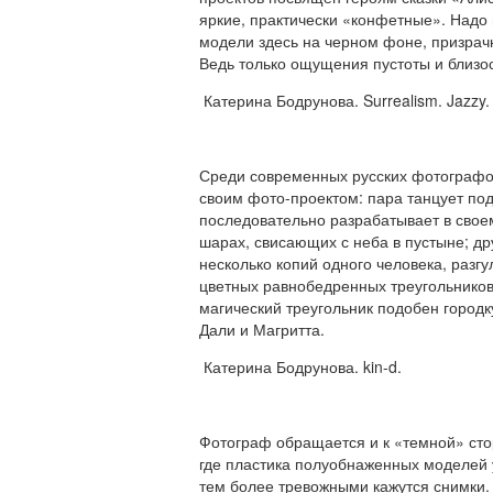
яркие, практически «конфетные». Надо 
модели здесь на черном фоне, призрач
Ведь только ощущения пустоты и близос
Катерина Бодрунова. Surrealism. Jazzy.
Среди современных русских фотографов
своим фото-проектом: пара танцует под
последовательно разрабатывает в свое
шарах, свисающих с неба в пустыне; 
несколько копий одного человека, разг
цветных равнобедренных треугольников
магический треугольник подобен городк
Дали и Магритта.
Катерина Бодрунова. kin-d.
Фотограф обращается и к «темной» сто
где пластика полуобнаженных моделей у
тем более тревожными кажутся снимки. 