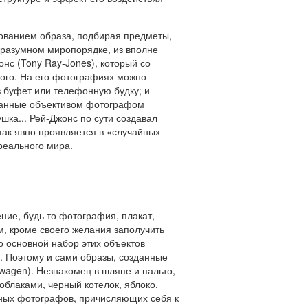
ованием образа, подбирая предметы,
 разумном миропорядке, из вполне
нс (Tony Ray-Jones), который со
ого. На его фотографиях можно
в буфет или телефонную будку; и
йманные объективом фотографом
шка... Рей-Джонс по сути создавал
так явно проявляется в «случайных
реального мира.
ние, будь то фотография, плакат,
м, кроме своего желания заполучить
то основной набор этих объектов
е. Поэтому и сами образы, созданные
swagen). Незнакомец в шляпе и пальто,
облаками, черный котелок, яблоко,
ных фотографов, причисляющих себя к