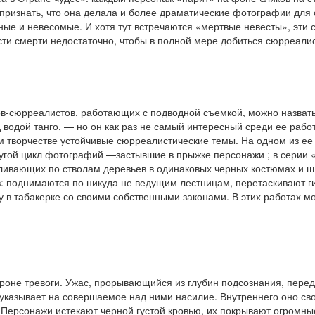
признать, что она делала и более драматические фотографии для 
ные и невесомые. И хотя тут встречаются «мертвые невесты», эти 
ти смерти недостаточно, чтобы в полной мере добиться сюрреалис
-сюрреалистов, работающих с подводной съемкой, можно назвать 
 водой танго, — но он как раз не самый интересный среди ее работ
м творчестве устойчивые сюрреалистические темы. На одном из ее
другой цикл фотографий —застывшие в прыжке персонажи
; в серии
уливающих по стволам деревьев в одинаковых черных костюмах и ш
: поднимаются по никуда не ведущим лестницам, перетаскивают г
у в табакерке со своими собственными законами. В этих работах м
роне тревоги. Ужас, прорывающийся из глубин подсознания, пере
казывает на совершаемое над ними насилие. Внутреннего оно свой
Персонажи истекают черной густой кровью, их покрывают огромные 