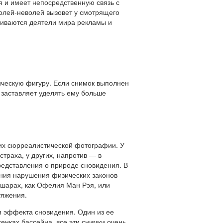
ся и имеет непосредственную связь с
олей-неволей вызовет у смотрящего
обиваются деятели мира рекламы и
ческую фигуру. Если снимок выполнен
о заставляет уделять ему больше
их сюрреалистической фотографии. У
страха, у других, напротив — в
редставления о природе сновидения. В
ения нарушения физических законов
 шарах, как Офелия Ман Рэя, или
тяжения.
я эффекта сновидения. Один из ее
енках бассейна, все эти снимки очень