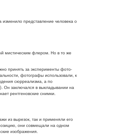
да изменило представление человека о
ый мистическим флером. Но в то же
жно принять за эксперименты фото-
альности, фотографы использовали, к
ждения сюрреализма, а по
). Он заключался в выкладывании на
нает рентгеновские снимки.
жи из вырезок, так и применяли его
спозицию, они совмещали на одном
ские изображения.