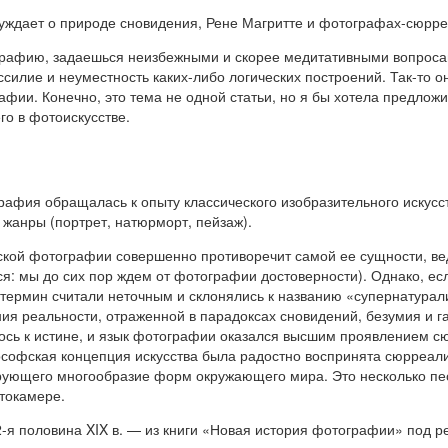
уждает о природе сновидения, Рене Магритте и фотографах-сюрре
афию, задаешься неизбежными и скорее медитативными вопросами
силие и неуместность каких-либо логических построений. Так-то он
афии. Конечно, это тема не одной статьи, но я бы хотела предлож
го в фотоискусстве.
рафия обращалась к опыту классического изобразительного искусс
жанры (портрет, натюрморт, пейзаж).
ской фотографии совершенно противоречит самой ее сущности, ве
ся: мы до сих пор ждем от фотографии достоверности). Однако, е
 термин считали неточным и склонялись к названию «супернатура
ния реальности, отраженной в парадоксах сновидений, безумия и г
ось к истине, и язык фотографии оказался высшим проявлением сю
ософская концепция искусства была радостно воспринята сюрреал
рующего многообразие форм окружающего мира. Это несколько пе
отокамере.
я половина XIX в. — из книги «Новая история фотографии» под ре