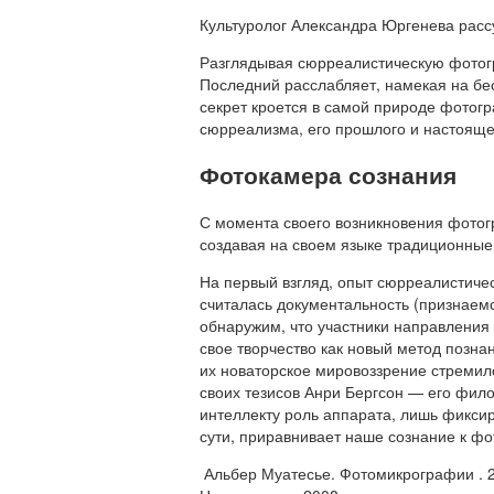
Культуролог Александра Юргенева расс
Разглядывая сюрреалистическую фотогр
Последний расслабляет, намекая на бес
секрет кроется в самой природе фотогр
сюрреализма, его прошлого и настояще
Фотокамера сознания
С момента своего возникновения фотог
создавая на своем языке традиционные 
На первый взгляд, опыт сюрреалистиче
считалась документальность (признаем
обнаружим, что участники направления
свое творчество как новый метод позна
их новаторское мировоззрение стремил
своих тезисов Анри Бергсон — его фил
интеллекту роль аппарата, лишь фикси
сути, приравнивает наше сознание к ф
Альбер Муатесье. Фотомикрографии . 2-