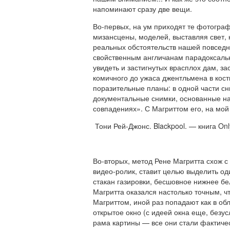
напоминают сразу две вещи.
Во-первых, на ум приходят те фотогра
мизансцены, моделей, выставляя свет,
реальных обстоятельств нашей повседне
свойственным англичанам парадоксаль
увидеть и застигнутых врасплох дам, з
комичного до ужаса джентльмена в кос
поразительные планы: в одной части сн
документальные снимки, основанные на 
совпадениях». С Магриттом его, на мой
Тони Рей-Джонс. Blackpool. — книга Onl
Во-вторых, метод Рене Магритта схож 
видео-ролик, ставит целью выделить од
стакан газировки, бесшовное нижнее бел
Магритта оказался настолько точным, ч
Магриттом, иной раз попадают как в об
открытое окно (с идеей окна еще, безу
рама картины — все они стали фактич