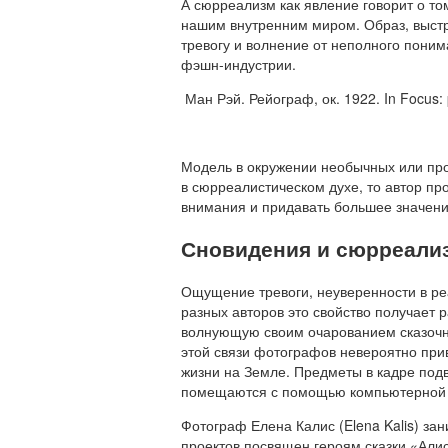
А сюрреализм как явление говорит о том
нашим внутренним миром. Образ, выстр
тревогу и волнение от неполного пони
фэшн-индустрии.
Ман Рэй. Рейограф, ок. 1922. In Focus:
Модель в окружении необычных или пр
в сюрреалистическом духе, то автор пр
внимания и придавать большее значение
Сновидения и сюрреали
Ощущение тревоги, неуверенности в ре
разных авторов это свойство получает р
волнующую своим очарованием сказочно
этой связи фотографов невероятно прив
жизни на Земле. Предметы в кадре под
помещаются с помощью компьютерной г
Фотограф Елена Калис (Elena Kalis) за
проектов посвящен героям сказки «Алис