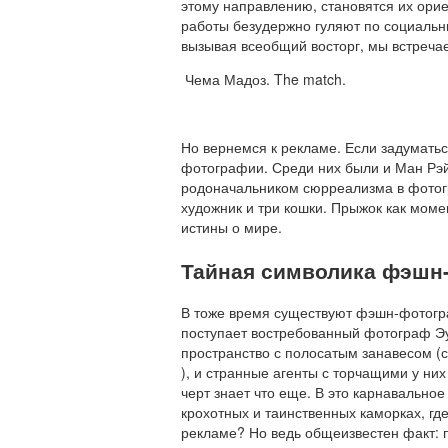
этому направлению, становятся их ори
работы безудержно гуляют по социальны
вызывая всеобщий восторг, мы встречае
Чема Мадоз. The match.
Но вернемся к рекламе. Если задумать
фотографии. Среди них были и Ман Рэй
родоначальником сюрреализма в фотогр
художник и три кошки. Прыжок как моме
истины о мире.
Тайная символика фэшн
В тоже время существуют фэшн-фотогра
поступает востребованный фотограф Эух
пространство с полосатым занавесом 
), и странные агенты с торчащими у ни
черт знает что еще. В это карнавально
крохотных и таинственных каморках, где
рекламе? Но ведь общеизвестен факт: 