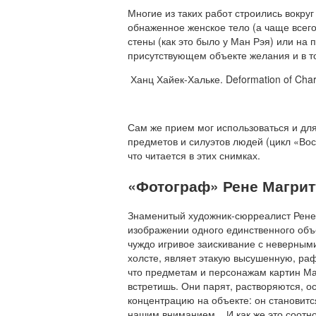
Многие из таких работ строились вокру
обнаженное женское тело (а чаще всего
стены (как это было у Ман Рэя) или на 
присутствующем объекте желания и в т
Ханц Хайек-Хальке. Deformation of Chara
Сам же прием мог использоваться и дл
предметов и силуэтов людей (цикл «Вос
что читается в этих снимках.
«Фотограф» Рене Магрит
Знаменитый художник-сюрреалист Рене 
изображении одного единственного объе
чуждо игривое заискивание с неверными
холсте, являет этакую высушенную, раф
что предметам и персонажам картин Маг
встретишь. Они парят, растворяются, 
концентрацию на объекте: он становитс
нашим вниманием... И как же это соотн