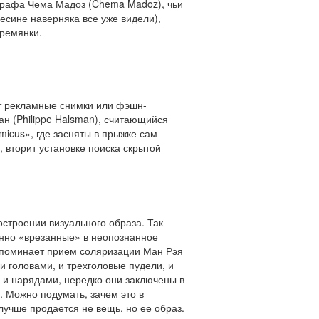
ографа Чема Мадоз (Chema Madoz), чьи
есине наверняка все уже видели),
тремянки.
т рекламные снимки или фэшн-
н (Philippe Halsman), считающийся
icus», где засняты в прыжке сам
 вторит установке поиска скрытой
строении визуального образа. Так
анно «врезанные» в неопознанное
апоминает прием соляризации Ман Рэя
и головами, и трехголовые пудели, и
 и нарядами, нередко они заключены в
. Можно подумать, зачем это в
учше продается не вещь, но ее образ.