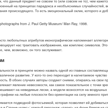
, что данный предмет не совсем то (или совсем не то), чем кажет
оенный на принципах парадокса и необъяснимых случайностей, в
мания происходящего. То есть эмоциональный оклик, которого и д
 photographs from J. Paul Getty Museum/ Man Ray, 1998.
осто любопытных атрибутов иконографически напоминает аллегори
овоцирует нас трактовать изображение, как комплекс символов. Эт
, чем, возможно, он того заслуживает.
зм
альности в принципе можно назвать одной из главных составляющ
азличное развитие. У кого-то оно переходит в нагнетаемое чувство 
сть. В обоих случаях авторы создают снимки, опираясь на свои п
лекает явление невесомости, как самое показательное с точки зр
вешивают на невидимые лески, а модели возносятся на воздушных
рафики на любые плоскости без ориентации на силу земного при
нимается подводной фотосъемкой, которая позволяет ей добиватьс
а в Стране чудес»: каждый персонаж «парит» на фоне бликов на ст