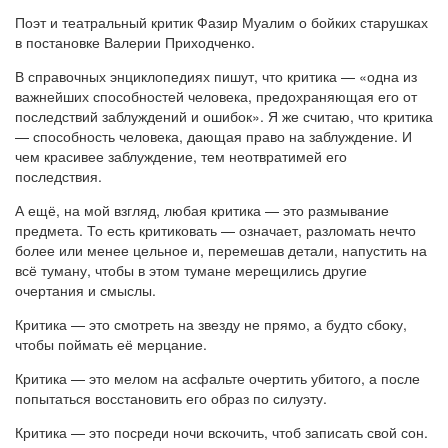
Поэт и театральный критик Фазир Муалим о бойких старушках
в постановке Валерии Приходченко.
В справочных энциклопедиях пишут, что критика — «одна из
важнейших способностей человека, предохраняющая его от
последствий заблуждений и ошибок». Я же считаю, что критика
— способность человека, дающая право на заблуждение. И
чем красивее заблуждение, тем неотвратимей его
последствия.
А ещё, на мой взгляд, любая критика — это размывание
предмета. То есть критиковать — означает, разломать нечто
более или менее цельное и, перемешав детали, напустить на
всё туману, чтобы в этом тумане мерещились другие
очертания и смыслы.
Критика — это смотреть на звезду не прямо, а будто сбоку,
чтобы поймать её мерцание.
Критика — это мелом на асфальте очертить убитого, а после
попытаться восстановить его образ по силуэту.
Критика — это посреди ночи вскочить, чтоб записать свой сон.