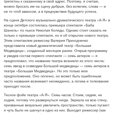
трепетны к сказанному в свой адрес. Поэтому, я считаю,
можно бросать им на сцену добрые, без колючек, слова — и
не то чтоб авансом, а в предчувствии будущего успеха.
На сцене Детского музыкально-драматического театра «А-Я» в
конце октября состоялась премьера спектакля «Баба
Шанель» по пьесе Николая Коляды. Однако стоит сказать не
только о премьере спектакля, но и об открытии нового театра.
Этим спектаклем режиссер Валерия Приходченко
представила новый драматический театр «Большая
Медведица», созданный месяцем ранее. Открыв программку
и увидев состав первого спектакля — семь актеров — я
предположил, что название театра возникло из этого числа:
семь звезд в созвездии Большой медведицы — семь актеров в
театре «Большая Медведица». Но это только мое
предположение. Оно логично, но может быть ошибочным:
часто названия возникают неожиданно, а логика и толкование
приходят после.
Тесное фойе театра «А-Я». Семь часов. Стоим, сидим, не
ходим, потому что развернуться негде. Зеркала на всю стену,
призванные визуально увеличить пространство, только пугают:
я чуть было не шагнул в одно из них. Выходит режиссер (как