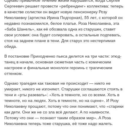
Сергеевич решает провести «ребрендинг» коллектива: теперь
в качестве солистки он видит новую пенсионерку Розу
Николаевну (артистка Ирина Подгорная), 55 лет, с которой он
недавно познакомился, белое платье. Роза Николаевна, эта
«баба Шанель», как её обозвала одна из старушек, ставит
свои условия: она будет солировать, а остальные подпевать,
стоя на заднем плане в тени. Для старух это нестерпимая
обида.
В постановке Приходченко пьеса делится на три части: этюд-
танец в начале, основная сюжетная часть с комическим
настроем и финальные монологи героинь с трагическим
оттенком.
Однако трагедия как таковая не происходит — никто не
умирает, никого не изгоняют. Старушки соглашаются стоять в
тени и «рты разевать»: «Хоть в темноте, но со всеми. Хоть в
темноте, но на людях. Хоть в темноте, но на сцене». И Розу
Николаевну прощают, потому что они понимают, что «старики
как дети. Они же не со зла всё делают. А по наивности.
Потому что они — познают таким образом мир». А Роза
Николаевна теперь тоже старушка, её тоже надо жалеть.