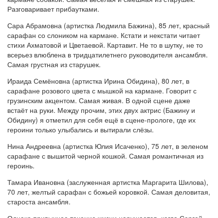
Разговаривает прибаутками.
Сара Абрамовна (артистка Людмила Бажина), 85 лет, красный
сарафан со слоником на кармане. Кстати и некстати читает
стихи Ахматовой и Цветаевой. Картавит. Не то в шутку, не то
всерьез влюблена в тридцатилетнего руководителя ансамбля.
Самая грустная из старушек.
Ираида Семёновна (артистка Ирина Обидина), 80 лет, в
сарафане розового цвета с мышкой на кармане. Говорит с
грузинским акцентом. Самая живая. В одной сцене даже
встаёт на руки. Между прочим, этих двух актрис (Бажину и
Обидину) я отметил для себя ещё в сцене-прологе, где их
героини только улыбались и вытирали слёзы.
Нина Андреевна (артистка Юлия Исаченко), 75 лет, в зеленом
сарафане с вышитой черной кошкой. Самая романтичная из
героинь.
Тамара Ивановна (заслуженная артистка Маргарита Шилова),
70 лет, желтый сарафан с божьей коровкой. Самая деловитая,
староста ансамбля.
Однако привычное течение жизни нарушается, когда Сергей