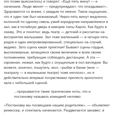
это позже выяснилось) и говорит: «Ещё пять минут — и
начинаем. Люди звонят — предупреждают, что опаздывают».
Здоровается со всеми, с каждым по имени. Такое ощущение,
что я один там был незнакомый. Через пять минут медленно,
колонной по одному сквозь узкий коридорчик направляемся в
зал, как в потайную дверь в каморке папы Карло. Как будто в
сказку. Это и понятно: ведь театр — детский и рассчитан на
восприятие малышами. Зал тоже маленький — в четыре-пять
рядов и один импровизированный, специально на случай,
видимо. Зато сцена какая приятная! Бывают сцены гордые,
высокомерные, кичащиеся своим величием и всем своим
положением, требующие соблюдать дистанцию. А эта —
скромная, низкая, как будто с опущенным в пол взглядом. Вы
можете, конечно, пошутить, мол, «рыбке в банке (мне —
театралу — в маленьком театре) тоже неплохо», но я
действительно впервые почувствовал прелесть крохотного
зала с небольшой сценой.
...прорываются такие трагические ноты, что и
постановку называть комедией неловко
«Постановку мы посвящаем нашим родителям», — объявляет
режиссер, и спектакль начинается. Раздвигается занавес: в