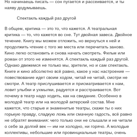
Но начинаешь писать — сон пугается и рассеивается, и ты
наяву додумываешь.
Спектакль каждый раз другой
В общем, критика — это то, что кажется. А театральная
критика — то, что кажется во сне. Тут двойная завеса. Двойное
течение. Книгу мы можем отложить, но вернуться к ней и
продолжить чтение с того же места или перечитать заново.
Кино легко остановить и снова начать смотреть. Фильм или
роман от этого не изменятся. А спектакль каждый раз другой.
Однако движемся не только мы, зрители, но и сам спектакль.
Книге и кино абсолютно всё равно, какое у нас настроение —
повествование идет своим ходом, читай не читай, смотри не
смотри. А театр прислушивается и присматривается к нам,
ловит улыбки и ухмылки, радуется и расстраивается. Вот
почему в театр надо ходить, как на свидание. Особенно в
молодой театр или на молодой актерский состав. Мне
кажется, что старые и знаменитые театры, скажи ты о них
горькую правду, сладкую ложь или смачную гадость, всё равно
не обратят внимания: чего только они не слышали и не читали
о себе за долгий век — им ни холодно, ни горячо. А молодые
коллективы, небольшие или провинциальные театры, очень