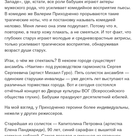
Западе», где, кстати, все роли бабушек играют актеры
мужеского рода, что усиливает комедийное восприятие пьесы.
В комедию же Валерии Приходченко прорываются такие
трагические ноты, что и постановку называть комедией
неловко. Меня лично она этим подкупает. Потому что я,
повторяю, в театр хожу плакать, а не смеяться. И тот факт, что
глубоких старух играют молодые и средневозрастные актрисы,
только усиливают трагическое восприятие, обнаруживая
возраст души старух.
Итак, о чём же спектакль? В некоем городе существует
ансамбль «Наитие» под руководством гармониста Сергея
Сергеевича (артист Михаил Гуро). Пять солисток ансамбля —
одинокие старушки-инвалиды — уже десять лет выступают на
различных торжествах города. Вот и сегодня состоялся
отчётный концерт во Дворце культуры ВОГ (Всероссийского
общества глухих). Бабушки празднуют десятилетний юбилей.
На мой взгляд, у Приходченко героини более индивидуальны,
нежели у других режиссеров.
Старейшая из солисток — Капитолина Петровна (артистка
Елена Панджариди), 90 лет, синий сарафан с вышитой на
кармане собакой. Самая веселая и смешная из старушек.