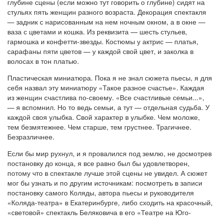
глубине сцены (если можно тут говорить о глубине) сидят на
стульях пять женщин разного возраста. Декорация спектакля
— задник с нарисованным на нем ночным окном, а в окне —
ваза с цветами и кошка. Из реквизита — шесть стульев,
гармошка и конфетти-звезды. Костюмы у актрис — платья,
сарафаны пяти цветов — у каждой свой цвет, и заколка в
волосах в тон платью.
Пластическая миниатюра. Пока я не знал сюжета пьесы, я для
себя назвал эту миниатюру «Такое разное счастье». Каждая
из женщин счастлива по-своему. «Все счастливые семьи...»,
— я вспомнил. Но то ведь семьи, а тут — отдельная судьба. У
каждой своя улыбка. Свой характер в улыбке. Чем моложе,
тем безмятежнее. Чем старше, тем грустнее. Трагичнее.
Безразличнее.
Если бы мир рухнул, и я провалился под землю, не досмотрев
постановку до конца, я все равно был бы удовлетворен,
потому что в спектакле лучше этой сцены не увидел. А сюжет
мог бы узнать и по другим источникам: посмотреть в записи
постановку самого Коляды, автора пьесы и руководителя
«Коляда-театра» в Екатеринбурге, либо сходить на красочный,
«световой» спектакль Беляковича в его «Театре на Юго-