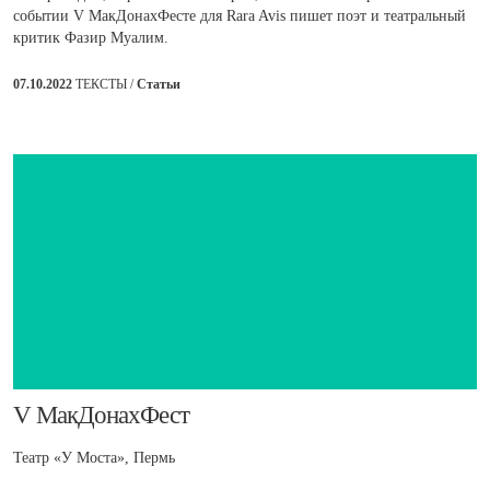
событии V МакДонахФесте для Rara Avis пишет поэт и театральный
критик Фазир Муалим.
07.10.2022
ТЕКСТЫ /
Статьи
​V МакДонахФест
Театр «У Моста», Пермь