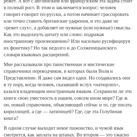
режет. А вот с английским или французским эта задача стоит
в полный рост. В этом и заключается вопрос: человек
говорит-говорит по-русски, а потом начинает грассировать
или точно ставить британские ударения, и это даже не
«режет слух», а добавляет не нужные (или нужные) смыслы.
Как это выдохнуть цитату или слово: подражая
иностранному произношению? Или насильно русифицируя
их фонетику? Но так недолго и до Солженицынского
словаря языковых расширений.
Мне рассказывали про таинственные и мистические
справочники переводчиков, в которых были Воля и
Представление. Я даже сам видел один. Но создавались они
в ту пору, когда человек, сказавший вслух «натюрлих»,
казался владеющим иностранным языком. Сохранили ли эти
книги свою уместность в нашем, совсем ином мире? Где ж
он, новый справочник, объясняющий сейчас и то, где писать
кириллицей, а где — латиницей? Где, где эта Голубиная
книга?
В одном случае выходит некое пижонство, и чужой язык
смотрится, как заплата на штанах. Во втором — это ужасно