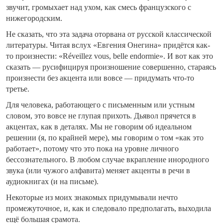
звучит, громыхает над ухом, как смесь французского с
нижегородским.
Не сказать, что эта задача оторвана от русской классической
литературы. Читая вслух «Евгения Онегина» придётся как-
то произнести: «Réveillez vous, belle endormie». И вот как это
сказать — русифицируя произношение совершенно, стараясь
произнести без акцента или вовсе — придумать что-то
третье.
Для человека, работающего с письменным или устным
словом, это вовсе не глупая прихоть. Дьявол прячется в
акцентах, как в деталях. Мы не говорим об идеальном
решении (я, по крайней мере), мы говорим о том «как это
работает», потому что это пока на уровне личного
бессознательного. В любом случае вкрапление инородного
звука (или чужого алфавита) меняет акценты в речи в
аудиокнигах (и на письме).
Некоторые из моих знакомых придумывали нечто
промежуточное, и, как и следовало предполагать, выходила
ещё большая срамота.