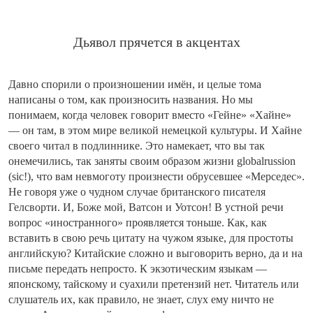
Дьявол прячется в акцентах
Давно спорили о произношении имён, и целые тома
написаны о том, как произносить названия. Но мы
понимаем, когда человек говорит вместо «Гейне» «Хайне»
— он там, в этом мире великой немецкой культуры. И Хайне
своего читал в подлиннике. Это намекает, что вы так
онемечились, так заняты своим образом жизни globalrussion
(sic!), что вам невмоготу произнести обрусевшее «Мерседес».
Не говоря уже о чудном случае британского писателя
Гелсворти. И, Боже мой, Ватсон и Уотсон! В устной речи
вопрос «иностранного» проявляется тоньше. Как, как
вставить в свою речь цитату на чужом языке, для простоты
английскую? Китайские сложно и выговорить верно, да и на
письме передать непросто. К экзотическим языкам —
японскому, тайскому и суахили претензий нет. Читатель или
слушатель их, как правило, не знает, слух ему ничто не