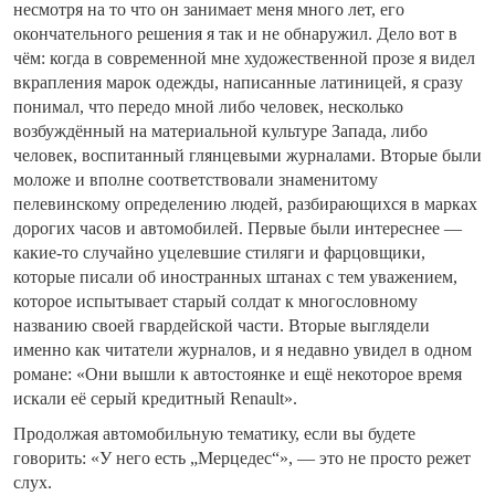
несмотря на то что он занимает меня много лет, его
окончательного решения я так и не обнаружил. Дело вот в
чём: когда в современной мне художественной прозе я видел
вкрапления марок одежды, написанные латиницей, я сразу
понимал, что передо мной либо человек, несколько
возбуждённый на материальной культуре Запада, либо
человек, воспитанный глянцевыми журналами. Вторые были
моложе и вполне соответствовали знаменитому
пелевинскому определению людей, разбирающихся в марках
дорогих часов и автомобилей. Первые были интереснее —
какие-то случайно уцелевшие стиляги и фарцовщики,
которые писали об иностранных штанах с тем уважением,
которое испытывает старый солдат к многословному
названию своей гвардейской части. Вторые выглядели
именно как читатели журналов, и я недавно увидел в одном
романе: «Они вышли к автостоянке и ещё некоторое время
искали её серый кредитный Renault».
Продолжая автомобильную тематику, если вы будете
говорить: «У него есть „Мерцедес“», — это не просто режет
слух.