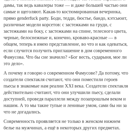
дамы, так ведь кавалеры тоже — и даже большей частью они
самые и щеголяют. Какая-то костюмированная вечеринка,
прямо genderfuck party. Боди, тедди, бюстье, бандо, кэтсьюит,
различные модели корсетов: с застежками на груди, с
застежками на боку, с застежками на спине, телесного цвета,
черные, белоснежные и, конечно, кроваво-красные — в
общем, теперь я имею представление, во что и как одеваться,
если случится получить приглашение в дом современного
Фамусова. Что бы сие значило? «Бог весть, сударыня, мое ли
это дело».
А почему я говорю о современном Фамусове? Да потому, что
создатели спектакля считают, что они поместили героев
пьесы в знакомые нам реалии ХХI века. Создатели спектакля
действительно считают, что они улучшили пьесу, сделали
доступней, проведя параллели между позапрошлым веком и
нашим. А то мы такие тупые и ленивые умом, сами бы ни за
что не догадались.
Современность проявляется не только в женском нижнем
белье на мужчинах, а ещё в некоторых других предметах.