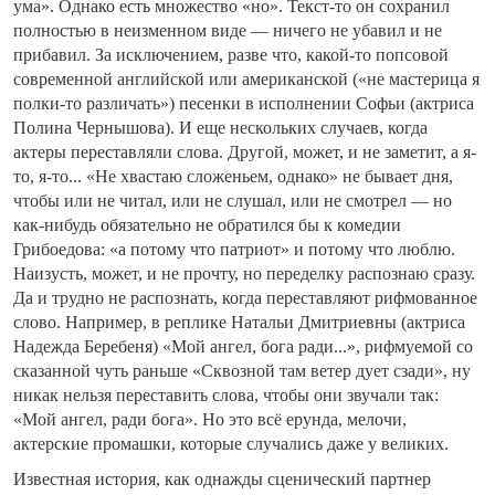
ума». Однако есть множество «но». Текст-то он сохранил
полностью в неизменном виде — ничего не убавил и не
прибавил. За исключением, разве что, какой-то попсовой
современной английской или американской («не мастерица я
полки-то различать») песенки в исполнении Софьи (актриса
Полина Чернышова). И еще нескольких случаев, когда
актеры переставляли слова. Другой, может, и не заметит, а я-
то, я-то... «Не хвастаю сложеньем, однако» не бывает дня,
чтобы или не читал, или не слушал, или не смотрел — но
как-нибудь обязательно не обратился бы к комедии
Грибоедова: «а потому что патриот» и потому что люблю.
Наизусть, может, и не прочту, но переделку распознаю сразу.
Да и трудно не распознать, когда переставляют рифмованное
слово. Например, в реплике Натальи Дмитриевны (актриса
Надежда Беребеня) «Мой ангел, бога ради...», рифмуемой со
сказанной чуть раньше «Сквозной там ветер дует сзади», ну
никак нельзя переставить слова, чтобы они звучали так:
«Мой ангел, ради бога». Но это всё ерунда, мелочи,
актерские промашки, которые случались даже у великих.
Известная история, как однажды сценический партнер