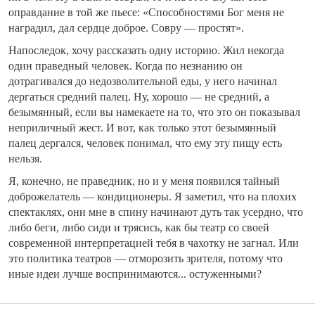
оправдание в той же пьесе: «Способностями Бог меня не
наградил, дал сердце доброе. Совру — простят».
Напоследок, хочу рассказать одну историю. Жил некогда
один праведный человек. Когда по незнанию он
дотрагивался до недозволительной еды, у него начинал
дергаться средний палец. Ну, хорошо — не средний, а
безымянный, если вы намекаете на то, что это он показывал
неприличный жест. И вот, как только этот безымянный
палец дергался, человек понимал, что ему эту пищу есть
нельзя.
Я, конечно, не праведник, но и у меня появился тайный
доброжелатель — кондиционеры. Я заметил, что на плохих
спектаклях, они мне в спину начинают дуть так усердно, что
либо беги, либо сиди и трясись, как бы театр со своей
современной интерпретацией тебя в чахотку не загнал. Или
это политика театров — отморозить зрителя, потому что
иные идеи лучше воспринимаются... остуженными?