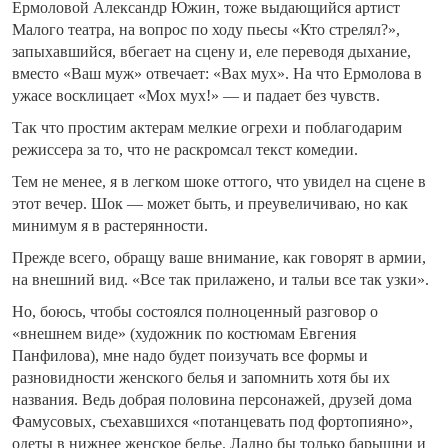
Ермоловой Александр Южин, тоже выдающийся артист
Малого театра, на вопрос по ходу пьесы «Кто стрелял?»,
запыхавшийся, вбегает на сцену и, еле переводя дыхание,
вместо «Ваш муж» отвечает: «Вах мух». На что Ермолова в
ужасе восклицает «Мох мух!» — и падает без чувств.
Так что простим актерам мелкие огрехи и поблагодарим
режиссера за то, что не раскромсал текст комедии.
Тем не менее, я в легком шоке оттого, что увидел на сцене в
этот вечер. Шок — может быть, и преувеличиваю, но как
минимум я в растерянности.
Прежде всего, обращу ваше внимание, как говорят в армии,
на внешний вид. «Все так прилажено, и тальи все так узки».
Но, боюсь, чтобы состоялся полноценный разговор о
«внешнем виде» (художник по костюмам Евгения
Панфилова), мне надо будет поизучать все формы и
разновидности женского белья и запомнить хотя бы их
названия. Ведь добрая половина персонажей, друзей дома
Фамусовых, съехавшихся «потанцевать под фортопияно»,
одеты в нижнее женское белье. Ладно бы только барышни и