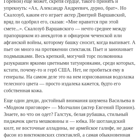
Горевой) еще может, скрепя сердце, такого принять и
упрекнуть: «Ах, Александр Андреевич, дурно, брат». Но
Скалозуб, каким его играет актер Дмитрий Варшавский,
вряд ли одобрил его, сказав: «Мне нравится при этой
смете...». Скалозуб Варшавского — нечто среднее между
прапорщиком из анекдотов и офицером чеченской или
афганской войны, которому башку сносит, когда выпивает. А
пьет он много на протяжении спектакля. Пьет и занюхивает
подмышками. Весь крепкий, могучий торс полковника
разукрашен яркими цветными татуировками, среди которых,
кстати, почему-то и герб США. Нет, не пробиться ему в
генералы. На самом деле это на нем изрисованная водолазка
телесного цвета — просто издалека кажется, будто его
собственная кожа.
Еще один денди, достойный внимания шоумена Васильева в
«Модном приговоре» — Молчалин (актер Евгений Пронин).
Знаете, во что он одет? Галстук, белая рубашка, стильный
пиджачок цвета мешковины и — юбка. Не шотландский
килт, не восточные алладины, не армейское галифе, не даже
фасон из виктюковских спектаклей, а самая обыкновенная