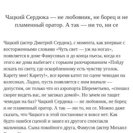
Чацкий Сердюка — не любовник, не борец и не
пламенный оратор. А так — ни то, ни се
Чацкий (актер Дмитрий Сердюк), с момента, как впервые с
восторженными словами «Чуть свет — уж на ногах»,
появляется в доме Фамусовых и до конца пьесы, когда из
этого же дома выбегает с горьким разочарованием «Пойду
искать по свету, где оскорбленному есть чувству уголок.
Карету мне! Карету!», все время катит по сцене чемодан на
колесиках. Ладно, пусть появляется с ним вначале —
допустим, он только что из аэропорта Шереметьево, «спешил
скорее видеть вас, не заезжал домой». Но зачем он тащит
чемодан на бал? Чацкий Сердюка — не любовник, не борец
и не пламенный оратор. А так — ни то, ни се. Можно даже
сказать, что Чацкого в этой постановке и вовсе нет. Как
будто ошибся сценой и зашел из другого спектакля
мальчишка. Сына покойного друга, Фамусов (актер Михаил