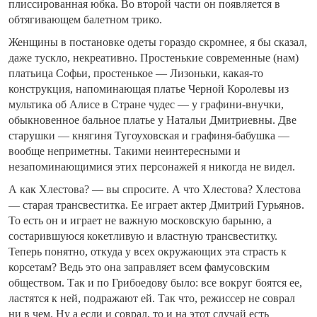
плиссированная юбка. Во второй части он появляется в
обтягивающем балетном трико.
Женщины в постановке одеты гораздо скромнее, я бы сказал,
даже тускло, некреативно. Простенькие современные (нам)
платьица Софьи, простенькое — Лизоньки, какая-то
конструкция, напоминающая платье Черной Королевы из
мультика об Алисе в Стране чудес — у графини-внучки,
обыкновенное бальное платье у Натальи Дмитриевны. Две
старушки — княгиня Тугоуховская и графиня-бабушка —
вообще неприметны. Такими неинтересными и
незапоминающимися этих персонажей я никогда не видел.
А как Хлестова? — вы спросите. А что Хлестова? Хлестова
— старая трансвеститка. Ее играет актер Дмитрий Гурьянов.
То есть он и играет не важную московскую барыню, а
состарившуюся кокетливую и властную трансвеститку.
Теперь понятно, откуда у всех окружающих эта страсть к
корсетам? Ведь это она заправляет всем фамусовским
обществом. Так и по Грибоедову было: все вокруг боятся ее,
ластятся к ней, подражают ей. Так что, режиссер не соврал
ни в чем. Ну а если и соврал, то и на этот случай есть