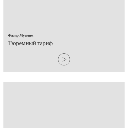
Фазир Муалим
​Тюремный тариф