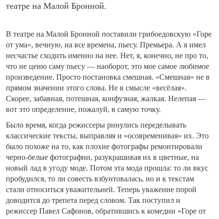
театре на Малой Бронной.
В театре на Малой Бронной поставили грибоедовскую «Горе
от ума», вечную, на все времена, пьесу. Премьера. А я имел
несчастье сходить именно на нее. Нет, я, конечно, не про то,
что не ценю саму пьесу — наоборот, это мое самое любимое
произведение. Просто постановка смешная. «Смешная» не в
прямом значении этого слова. Не в смысле «весёлая».
Скорее, забавная, потешная, конфузная, жалкая. Нелепая —
вот это определение, пожалуй, в самую точку.
Было время, когда режиссеры ринулись переделывать
классические тексты, выправляя и «осовременивая» их. Это
было похоже на то, как плохие фотографы ремонтировали
черно-белые фотографии, разукрашивая их в цветные, на
новый лад в угоду моде. Потом эта мода прошла: то ли вкус
пробудился, то ли совесть взбунтовалась, но и к текстам
стали относиться уважительней. Теперь уважение порой
доводится до трепета перед словом. Так поступил и
режиссер Павел Сафонов, обратившись к комедии «Горе от