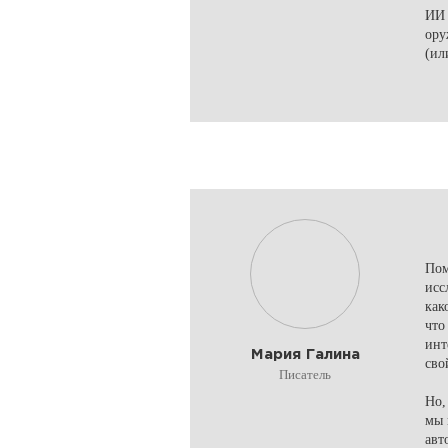
ИИ 
ору
(ил
Пом
исс
как
что
инт
Мария Галина
сво
Писатель
Но,
мы 
авт