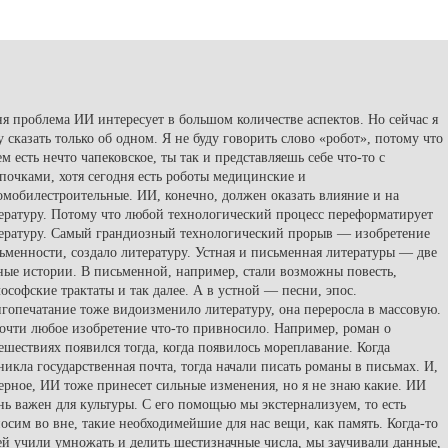
я проблема ИИ интересует в большом количестве аспектов. Но сейчас я
у сказать только об одном. Я не буду говорить слово «робот», потому что
ем есть нечто чапековское, ты так и представляешь себе что-то с
почками, хотя сегодня есть роботы медицинские и
омобилестроительные. ИИ, конечно, должен оказать влияние и на
ературу. Потому что любой технологический процесс переформатирует
ературу. Самый грандиозный технологический прорыв — изобретение
ьменности, создало литературу. Устная и письменная литературы — две
ные истории. В письменной, например, стали возможны повесть,
ософские трактаты и так далее. А в устной — песни, эпос.
гопечатание тоже видоизменило литературу, она переросла в массовую.
очти любое изобретение что-то привносило. Например, роман о
ешествиях появился тогда, когда появилось мореплавание. Когда
никла государственная почта, тогда начали писать романы в письмах. И,
ерное, ИИ тоже принесет сильные изменения, но я не знаю какие. ИИ
нь важен для культуры. С его помощью мы экстернализуем, то есть
осим во вне, такие необходимейшие для нас вещи, как память. Когда-то
ей учили умножать и делить шестизначные числа, мы заучивали данные,