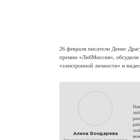
26 февраля писатели Денис Драг
премии «ЛибМиссия», обсудили р
«электронной личности» и виде
Наш
либ
раз
раб
это
Алена Бондарева
мож
Литературный критик, руководитель