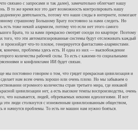
 что связано с запросами и так далее), замечательно облегчает нашу
нь. В то же время все это дает возможность контролировать нашу
додневную деятельность, потому что наши следы в интернете, помогают
овному страшному Большому Брату постоянно за нами следить. Но
сь есть тоже некий алармизм, потому что если нет этого самого
ьшого Брата, то за вами прекрасно смотрят соседи по квартире. Поэтому
ах того, что эти автоматизированные системы будут отслеживать каждый
 и произойдет что-то плохое, генерируется фантастами-алармистами.
я, конечно, проблемы здесь есть. И одна из них — высвобождение
оторого количества рабочей силы. То есть с какими-то социальными
рясениями и конфликтами ИИ будет связан.
ще мы постоянно говорим о том, что грядет прекрасная цивилизация и
 сделает нам всем очень хорошо или очень плохо. Но мы забываем о
ествовании огромного количества стран третьего мира, где никакой
красной цивилизации нет, а есть высокие темпы воспроизводства, очень
го, что называется, людей, обуреваемых некими идеологиями. И вот
да эти люди столкнутся с изнеженным цивилизованным обществом,
сь и начнутся проблемы. То есть не машин нам нужно бояться.