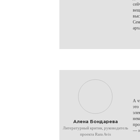
сей
вещ
выс
Сем
арх
А ч
это
эле
нек
Алена Бондарева
про
Литературный критик, руководитель
— н
проекта Rara Avis