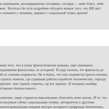
в нынешнем, несовершенном состоянии, сегодня — либо благо, либо
жие. Хотелось бы чуть подробнее обсудить вопрос того, что ИИ даст
и отнимет) у человека, именно с социальной точки зрения?
имо того, что я пишу фантастические романы, еще занимаюсь
ледованием фантастики, ее историей. И надо сказать, что фантасты до
ой-то степени алармисты. Но я боюсь, что они алармисты просто потому,
 строить сюжеты, где страшные роботы поработят человечество, гораздо
ереснее, чем строить сюжеты, где все хорошо. И человеку вообще
йственно бояться нового.
 конечно, люди стараются максимально облегчить свою жизнь. И то, что
пользуемся сейчас социальными сетями, интернетом и другими
оматизированными вещами внутри интернета (цифровые библиотеки,