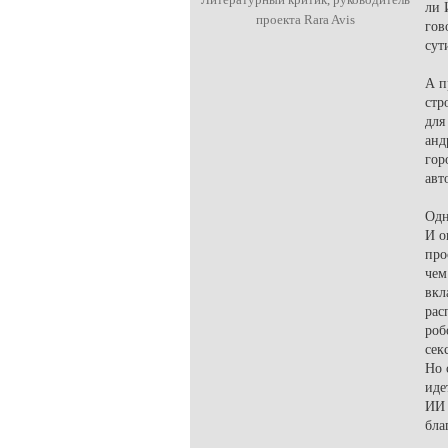
ли 
проекта Rara Avis
гов
сут
А п
стр
для
анд
гор
авт
Одн
И о
про
чем
вкл
рас
роб
сек
Но 
иде
ИИ 
бла