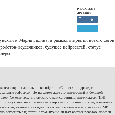
РАССКАЗАТЬ
ДРУЗЬЯМ:
0
унский и Мария Галина, в рамках открытия нового сезон
оботов-неудачников, будущее нейросетей, статус
оигры.
а тема звучит довольно своеобразно «Снятся ли андроидам
еральные реформы». Но на самом деле это интересный и большой
говор. Сегодня все, что связано с искусственным интеллектом (ИИ),
отой над усовершенствованием нейросети и прочими исследованиями в
й области, активно обсуждается как на обывательском уровне (в СМИ
но встретить ряд статей о том, нужно ли нам бояться роботов, полезен