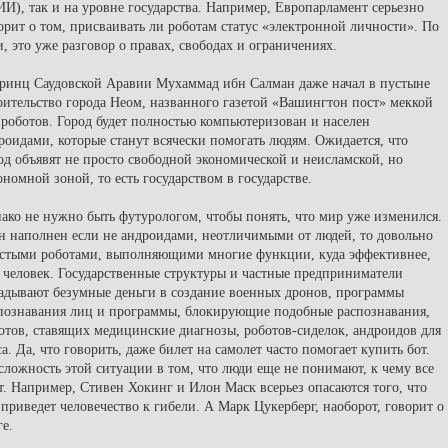
ИИ), так и на уровне государства. Например, Европарламент серьезно
орит о том, присваивать ли роботам статус «электронной личности». По
и, это уже разговор о правах, свободах и ограничениях.
ринц Саудовской Аравии Мухаммад ибн Салман даже начал в пустыне
оительство города Неом, названного газетой «Вашингтон пост» меккой
 роботов. Город будет полностью компьютеризован и населен
роидами, которые станут всячески помогать людям. Ожидается, что
од объявят не просто свободной экономической и неисламской, но
ономной зоной, то есть государством в государстве.
ако не нужно быть футурологом, чтобы понять, что мир уже изменился.
н наполнен если не андроидами, неотличимыми от людей, то довольно
стыми роботами, выполняющими многие функции, куда эффективнее,
 человек. Государственные структуры и частные предприниматели
адывают безумные деньги в создание военных дронов, программы
познавания лиц и программы, блокирующие подобные распознавания,
отов, ставящих медицинские диагнозы, роботов-сиделок, андроидов для
са. Да, что говорить, даже билет на самолет часто помогает купить бот.
сложность этой ситуации в том, что люди еще не понимают, к чему все
т. Например, Стивен Хокинг и Илон Маск всерьез опасаются того, что
приведет человечество к гибели. А Марк Цукерберг, наоборот, говорит о
ге.