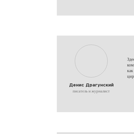
Зде
ком
как
цир
Денис Драгунский
писатель и журналист