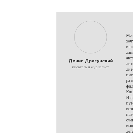
Мен
хоч
в н
лам
авт
Денис Драгунский
лит
писатель и журналист
лит
пис
раз
фил
Кни
И п
пут
воз
нав
оче
вын
дет