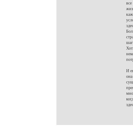
все
жиз
каж
усл
зде
Бол
стр
шаг
Хот
нек
пот
И е
она
сущ
пре
мно
ког
зде