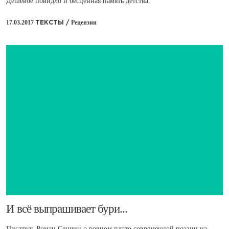
Дешёвое повидло и бесценная память детства.
17.03.2017
Рецензии
ТЕКСТЫ /
​И всё выпрашивает бури...
Писатель Роман Сенчин о ровном плато современной поэзии на