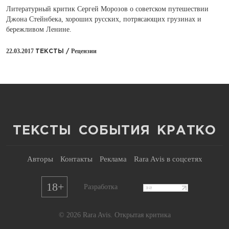
Литературный критик Сергей Морозов о советском путешествии
Джона Стейнбека, хороших русских, потрясающих грузинах и
бережливом Ленине.
22.03.2017
Рецензии
ТЕКСТЫ /
ТЕКСТЫ
СОБЫТИЯ
КРАТКО
Авторы
Контакты
Реклама
Rara Avis в соцсетях
18+
Разработка
© 2026 Rara Avis. Открытая критика