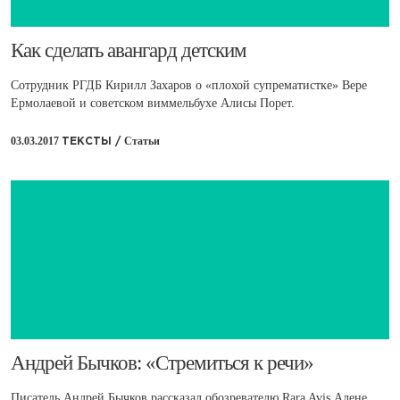
​Как сделать авангард детским
Сотрудник РГДБ Кирилл Захаров о «плохой супрематистке» Вере
Ермолаевой и советском виммельбухе Алисы Порет.
03.03.2017
Статьи
ТЕКСТЫ /
​Андрей Бычков: «Стремиться к речи»
Писатель Андрей Бычков рассказал обозревателю Rara Avis Алене