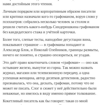
нами достойным этого чтения.
Личным порядком или корпоративным образом писатели
или критики назначали кого-то графоманом, воруя слово у
психиатров: собрались несколько человек за столом и
решили считать какого-нибудь Синдерюшкина графоманом
без кандидатского стажа и учётной карточки.
Более того, слепые тесты, наподобие дегустации вина,
показывают страшное — в графоманы попадают и
Александр Блок, и Николай Олейников, границы размыты,
ничего не понятно, и страшно опозориться, не угадав.
Это даёт право кокетничать словом «графоман» — оно как
остывшее железо, вынутое из горна. Так можно назвать
журнал, магазин или телевизионную передачу, а одна
успешная женщина, автор десятков детективов, радостно
признавалась, что она, дескать, графоман, потому что не
может не писать. Слог и сюжет у неё действительно были
неважные, но имелось в виду именно прямое толкование.
Кокетливый писатель как бы говорит: такая со мной