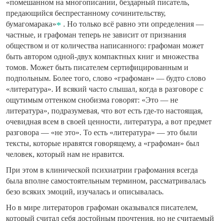
«помешанном на многописании, бездарный писатель,
предающийся беспрестанному сочинительству,
бумагомарака»
. Но только всё равно эти определения —
частные, и графоман теперь не зависит от признания
обществом и от количества написанного: графоман может
быть автором одной-двух компактных книг и множества
томов. Может быть писателем сертифицированным и
подпольным. Более того, слово «графоман» — будто слово
«литература». И всякий часто слышал, когда в разговоре с
ощутимым оттенком снобизма говорят: «Это — не
литература», подразумевая, что вот есть где-то настоящая,
очевидная всем в своей ценности, литература, а вот предмет
разговора — «не это». То есть «литература» — это были
тексты, которые нравятся говорящему, а «графоман» был
человек, который нам не нравится.
При этом в клинической психиатрии графомания всегда
была вполне самостоятельным термином, рассматривалась
безо всяких эмоций, изучалась и описывалась.
Но в мире литераторов графоман оказывался писателем,
который считал себя достойным прочтения, но не считаемый