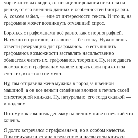
маркетинговых ходов, от позиционирования писателя на
рынке, от его внешних данных и особенностей биографии.
А, совсем забыл, — ещё от интересности текста. И что ж, на
графомана может возникнуть отчаянный спрос.
Бороться с графоманами всё равно, как с порнографией.
Натужно и противно, а главное — без толку. Нужно лишь
отвести резервацию для графоманов. То есть лишить
графоманов возможности заставлять насильственно
обывателя читать их, графоманов, творения. Ну, и не давать
возможности графоманам удовлетворять свои прихоти за
счёт тех, кто этого не хочет.
Ну, там отправила жена мужика в город за швейной
машиной, а он все деньги семейные вложил в печать своей
стихотворной книжки. Ну, натурально, его тогда скалкой —
и поделом.
Потому как сэкономь денежку на личном пиве и печатай что
хочешь.
Я долго встречался с графоманами, но в особом качестве.
Они приходили ко мне в редакцию и несли свои книжки.