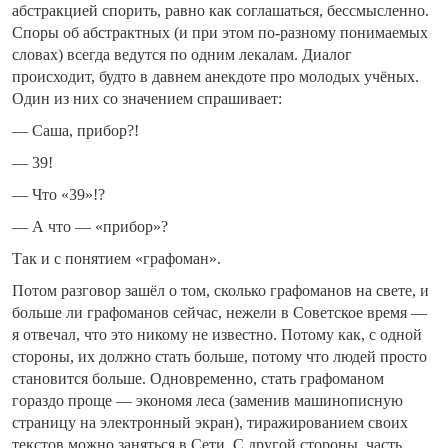
абстракцией спорить, равно как соглашаться, бессмысленно.
Споры об абстрактных (и при этом по-разному понимаемых
словах) всегда ведутся по одним лекалам. Диалог
происходит, будто в давнем анекдоте про молодых учёных.
Один из них со значением спрашивает:
— Саша, прибор?!
— 39!
— Что «39»!?
— А что — «прибор»?
Так и с понятием «графоман».
Потом разговор зашёл о том, сколько графоманов на свете, и
больше ли графоманов сейчас, нежели в Советское время —
я отвечал, что это никому не известно. Потому как, с одной
стороны, их должно стать больше, потому что людей просто
становится больше. Одновременно, стать графоманом
гораздо проще — экономя леса (заменив машинописную
страницу на электронный экран), тиражированием своих
текстов можно заняться в Сети. С другой стороны, часть