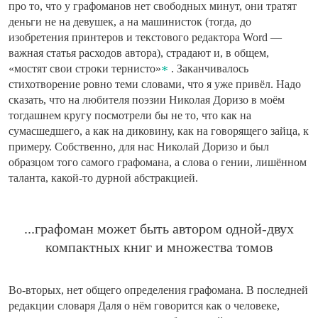
про то, что у графоманов нет свободных минут, они тратят
деньги не на девушек, а на машинисток (тогда, до
изобретения принтеров и текстового редактора Word —
важная статья расходов автора), страдают и, в общем,
«мостят свои строки тернисто»
. Заканчивалось
стихотворение ровно теми словами, что я уже привёл. Надо
сказать, что на любителя поэзии Николая Доризо в моём
тогдашнем кругу посмотрели бы не то, что как на
сумасшедшего, а как на диковину, как на говорящего зайца, к
примеру. Собственно, для нас Николай Доризо и был
образцом того самого графомана, а слова о гении, лишённом
таланта, какой-то дурной абстракцией.
...графоман может быть автором одной-двух
компактных книг и множества томов
Во-вторых, нет общего определения графомана. В последней
редакции словаря Даля о нём говорится как о человеке,