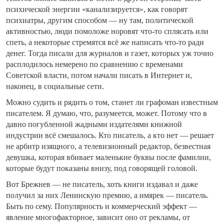
психической энергии «канализируется», как говорят
психиатры, другим способом — ну там, политической
активностью, люди помоложе норовят что-то сплясать или
спеть, а некоторые стремятся всё же написать что-то ради
денег. Тогда писали для журналов и газет, которых уж точно
расплодилось немерено по сравнению с временами
Советской власти, потом начали писать в Интернет и,
наконец, в социальные сети.
Можно судить и рядить о том, станет ли графоман известным
писателем. Я думаю, что, разумеется, может. Потому что в
давно погубленной жадными издателями книжной
индустрии всё смешалось. Кто писатель, а кто нет — решает
не арбитр изящного, а телевизионный редактор, безвестная
девушка, которая вбивает маленькие буквы после фамилии,
которые будут показаны внизу, под говорящей головой.
Вот Брежнев — не писатель, хоть книги издавал и даже
получил за них Ленинскую премию, а имярек — писатель.
Быть по сему. Популярность и коммерческий эффект —
явление многофакторное, зависит оно от рекламы, от