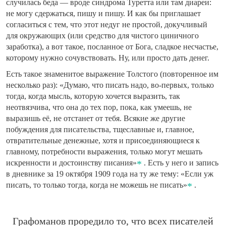
случилась беда — вроде синдрома Туретта или там диареи:
не могу сдержаться, пишу и пишу. И как бы приглашает
согласиться с тем, что этот недуг не простой, докучливый
для окружающих (или средство для чистого циничного
заработка), а вот такое, посланное от Бога, сладкое несчастье,
которому нужно сочувствовать. Ну, или просто дать денег.
Есть такое знаменитое выражение Толстого (повторенное им
несколько раз): «Думаю, что писать надо, во-первых, только
тогда, когда мысль, которую хочется выразить, так
неотвязчива, что она до тех пор, пока, как умеешь, не
выразишь её, не отстанет от тебя. Всякие же другие
побуждения для писательства, тщеславные и, главное,
отвратительные денежные, хотя и присоединяющиеся к
главному, потребности выражения, только могут мешать
искренности и достоинству писания»
. Есть у него и запись
в дневнике за 19 октября 1909 года на ту же тему: «Если уж
писать, то только тогда, когда не можешь не писать»
.
Графоманов проредило то, что всех писателей