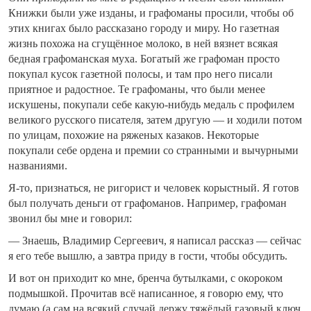
Книжки были уже изданы, и графоманы просили, чтобы об
этих книгах было рассказано городу и миру. Но газетная
жизнь похожа на сгущённое молоко, в ней вязнет всякая
бедная графоманская муха. Богатый же графоман просто
покупал кусок газетной полосы, и там про него писали
приятное и радостное. Те графоманы, что были менее
искушены, покупали себе какую-нибудь медаль с профилем
великого русского писателя, затем другую — и ходили потом
по улицам, похожие на ряженых казаков. Некоторые
покупали себе ордена и премии со странными и вычурными
названиями.
Я-то, признаться, не ригорист и человек корыстный. Я готов
был получать деньги от графоманов. Например, графоман
звонил бы мне и говорил:
— Знаешь, Владимир Сергеевич, я написал рассказ — сейчас
я его тебе вышлю, а завтра приду в гости, чтобы обсудить.
И вот он приходит ко мне, бренча бутылками, с окороком
подмышкой. Прочитав всё написанное, я говорю ему, что
думаю (а сам на всякий случай держу тяжёлый газовый ключ