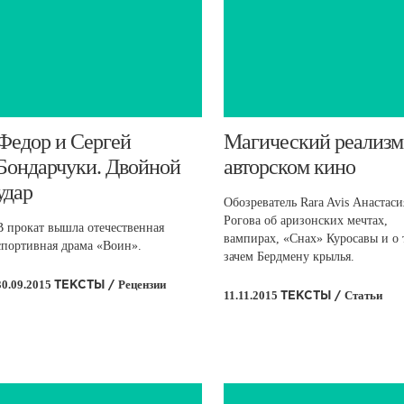
​Федор и Сергей
​Магический реализм
Бондарчуки. Двойной
авторском кино
удар
Обозреватель Rara Avis Анастаси
Рогова об аризонских мечтах,
В прокат вышла отечественная
вампирах, «Снах» Куросавы и о 
спортивная драма «Воин».
зачем Бердмену крылья.
30.09.2015
Рецензии
ТЕКСТЫ /
11.11.2015
Статьи
ТЕКСТЫ /