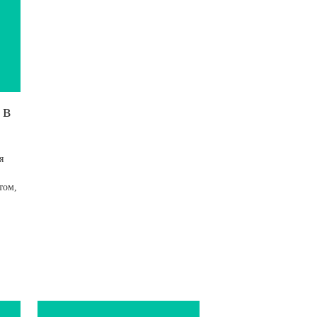
 в
я
том,