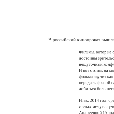
В российский кинопрокат вышла
Фильмы, которые о
достойны зрительс
нешуточный конфли
И вот с этим, на м
фильма звучит как
передать фразой 
добиться большег
Итак, 2014 год, с
стенах мечутся уч
Андреевной (Анна