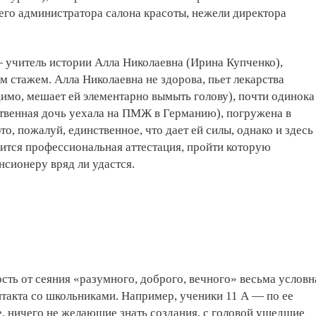
его администратора салона красоты, нежели директора
 учитель истории Алла Николаевна (Ирина Купченко),
им стажем. Алла Николаевна не здорова, пьет лекарства
димо, мешает ей элементарно вымыть голову), почти одинока
ственная дочь уехала на ПМЖ в Германию), погружена в
то, пожалуй, единственное, что дает ей силы, однако и здесь
изится профессиональная аттестация, пройти которую
сионеру вряд ли удастся.
ость от сеяния «разумного, доброго, вечного» весьма условн
нтакта со школьниками. Например, ученики 11 А — по ее
, ничего не желающие знать создания, с головой ушедшие