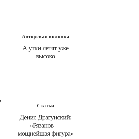
Авторская колонка
​А утки летят уже
высоко
.
о
Статьи
​Денис Драгунский:
«Рязанов —
мощнейшая фигура»