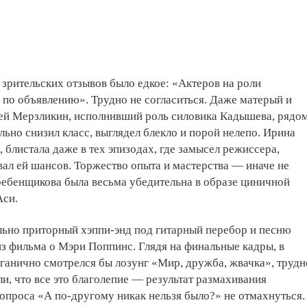
з зрительских отзывов было едкое: «Актеров на роли
по объявлению». Трудно не согласиться. Даже матерый и
ей Мерзликин, исполнивший роль силовика Кадышева, рядо
ьно снизил класс, выглядел блекло и порой нелепо. Ирина
, блистала даже в тех эпизодах, где замысел режиссера,
авал ей шансов. Торжество опыта и мастерства — иначе не
ребенщикова была весьма убедительна в образе циничной
Аси.
льно приторный хэппи-энд под гитарный перебор и песню
з фильма о Мэри Поппинс. Глядя на финальные кадры, в
ганично смотрелся бы лозунг «Мир, дружба, жвачка», трудн
ли, что все это благолепие — результат размахивания
вопроса «А по-другому никак нельзя было?» не отмахнуться.