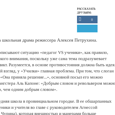
РАССКАЗАТЬ
ДРУЗЬЯМ:
0
 школьная драма режиссера Алексея Петрухина.
писывают ситуацию «педагог VS ученики», как правило,
кого внимания, поскольку уже сама тема подразумевает
кт. Разумеется, в основе противостояния должна быть идея
ой взгляд, у «Училки» главная проблема. При том, что слоган
 «Она приняла решение...», основной посыл его можно
гангстера Аль Капоне: «Добрым словом и револьвером можн
о, чем одним добрым словом».
редняя школа в провинциальном городке. В ее обшарпанных
еники и учителя во главе с руководителем Агнессой
 Чурина), которая внешностью и манерами больше