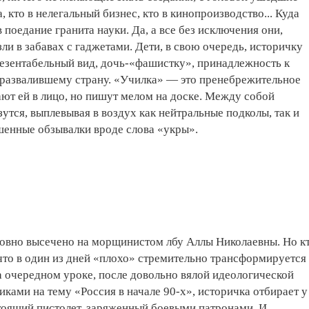
, кто в нелегальный бизнес, кто в кинопроизводство... Куда
в поедание гранита науки. Да, а все без исключения они,
зли в забавах с гаджетами. Дети, в свою очередь, историчку
езентабельный вид, дочь-«фашистку», принадлежность к
 развалившему страну. «Училка» — это пренебрежительное
ют ей в лицо, но пишут мелом на доске. Между собой
утся, выплевывая в воздух как нейтральные подколы, так и
шенные обзывалки вроде слова «укры».
ловно высечено на морщинистом лбу Аллы Николаевны. Но к
что в один из дней «плохо» стремительно трансформируется
 очередном уроке, после довольно вялой идеологической
иками на тему «Россия в начале 90-х», историчка отбирает у
тоящий пистолет, заряженный боевыми патронами. И