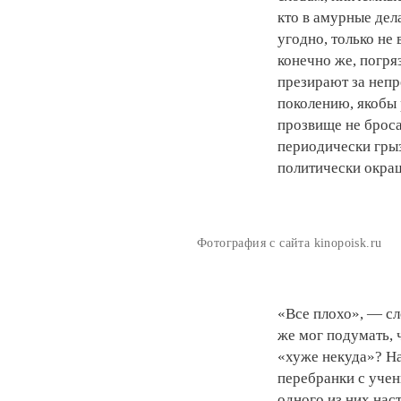
кто в амурные дела
угодно, только не 
конечно же, погря
презирают за непр
поколению, якобы
прозвище не броса
периодически грыз
политически окра
Фотография с сайта kinopoisk.ru
«Все плохо», — с
же мог подумать, 
«хуже некуда»? На
перебранки с учен
одного из них нас