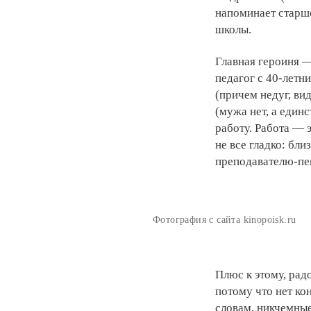
напоминает старш
школы.
Главная героиня —
педагог с 40-летн
(причем недуг, ви
(мужа нет, а един
работу. Работа — э
не все гладко: бл
преподавателю-пен
Фотография с сайта kinopoisk.ru
Плюс к этому, рад
потому что нет ко
словам, никчемные