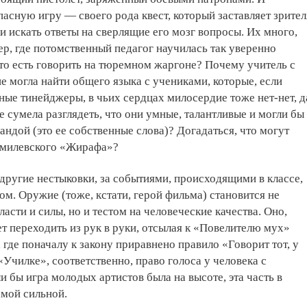
пасную игру — своего рода квест, который заставляет зрител
и искать ответы на сверлящие его мозг вопросы. Их много,
р, где потомственный педагог научилась так уверенно
 то есть говорить на тюремном жаргоне? Почему учитель с
 могла найти общего языка с учениками, которые, если
ные тинейджеры, в чьих сердцах милосердие тоже нет-нет, д
е сумела разглядеть, что они умные, талантливые и могли бы
андой (это ее собственные слова)? Догадаться, что могут
гумилевского «Жирафа»?
 другие нестыковки, за событиями, происходящими в классе,
ом. Оружие (тоже, кстати, герой фильма) становится не
асти и силы, но и тестом на человеческие качества. Оно,
ет переходить из рук в руки, отсылая к «Повелителю мух»
 где поначалу к закону приравнено правило «Говорит тот, у
«Училке», соответственно, право голоса у человека с
и бы игра молодых артистов была на высоте, эта часть в
амой сильной.