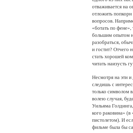
отваживается на о
отложить попкорн 
вопросов. Наприме
«ботать по фене»,
большим опытом не
разобраться, обыч
и гостит? Отчего н
стать хорошей ком
читать наизусть 
Несмотря на эти и
следишь с интерес
только символом вл
волею случая, буд
Уильяма Голдинга,
кого раковина» (в 
пистолетом). И есл
фильме была бы с