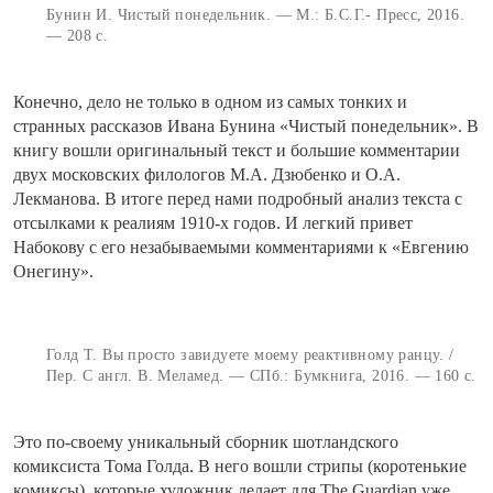
Бунин И. Чистый понедельник. — М.: Б.С.Г.- Пресс, 2016.
— 208 с.
Конечно, дело не только в одном из самых тонких и
странных рассказов Ивана Бунина «Чистый понедельник». В
книгу вошли оригинальный текст и большие комментарии
двух московских филологов М.А. Дзюбенко и О.А.
Лекманова. В итоге перед нами подробный анализ текста с
отсылками к реалиям 1910-х годов. И легкий привет
Набокову с его незабываемыми комментариями к «Евгению
Онегину».
Голд Т. Вы просто завидуете моему реактивному ранцу. /
Пер. С англ. В. Меламед. — СПб.: Бумкнига, 2016. — 160 с.
Это по-своему уникальный сборник шотландского
комиксиста Тома Голда. В него вошли стрипы (коротенькие
комиксы), которые художник делает для The Guardian уже