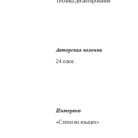
​Техника десантирования
Авторская колонка
​24 плюс
Интервью
​«Стихи во языцех»