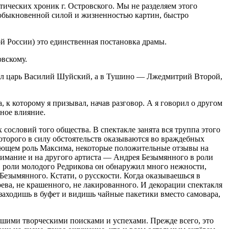
тических хроник г. Островского. Мы не разделяем этого
обыкновенной силой и жизненностью картин, быстро
ой России) это единственная постановка драмы.
овскому.
дел царь Василий Шуйский, а в Тушино — Лжедмитрий Второй,
 к которому я призывал, начав разговор. А я говорил о другом
ное влияние.
сословий того общества. В спектакле занята вся труппа этого
которого в силу обстоятельств оказываются во враждебных
рающем роль Максима, некоторые положительные отзывы на
внимание и на другого артиста — Андрея Безымянного в роли
 в роли молодого Редрикова он обнаружил много нежности,
Безымянного. Кстати, о русскости. Когда оказываешься в
дерева, не крашенного, не лакированного. И декорации спектакля
а заходишь в буфет и видишь чайные пакетики вместо самовара,
ейшими творческими поисками и успехами. Прежде всего, это