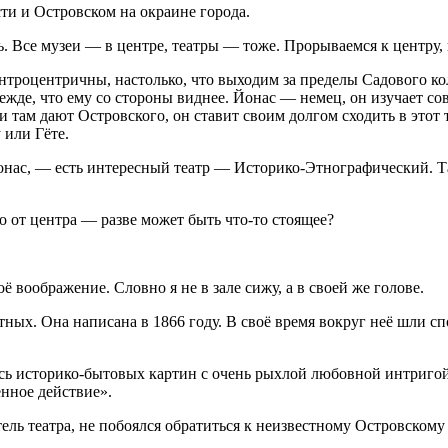
и и Островском на окраине города.
. Все музеи — в центре, театры — тоже. Прорываемся к центру, 
ентроцентричны, настолько, что выходим за пределы Садового к
ежде, что ему со стороны виднее. Йонас — немец, он изучает с
ли там дают Островского, он ставит своим долгом сходить в этот 
 или Гёте.
нас, — есть интересный театр — Историко-Этнографический. Там
ко от центра — разве может быть что-то стоящее?
ё воображение. Словно я не в зале сижу, а в своей же голове.
ых. Она написана в 1866 году. В своё время вокруг неё шли спо
сь историко-бытовых картин с очень рыхлой любовной интригой.
нное действие».
ь театра, не побоялся обратиться к неизвестному Островскому