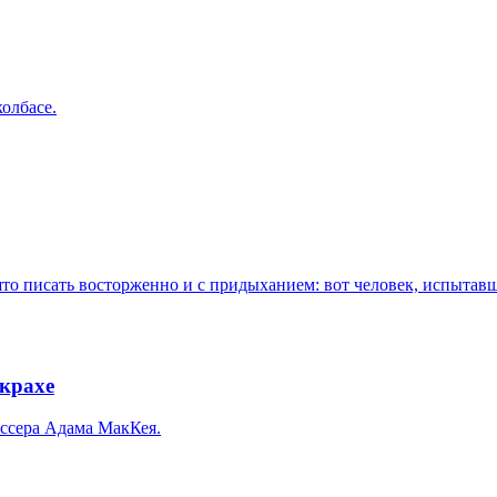
олбасе.
то писать восторженно и с придыханием: вот человек, испыта
 крахе
иссера Адама МакКея.