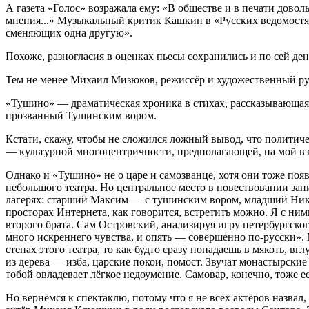
А газета «Голос» возражала ему: «В обществе и в печати дово
мнения...» Музыкальный критик Кашкин в «Русских ведомостя
сменяющих одна другую».
Похоже, разногласия в оценках пьесы сохранились и по сей ден
Тем не менее Михаил Мизюков, режиссёр и художественный рук
«Тушино» — драматическая хроника в стихах, рассказывающая
прозванный Тушинским вором.
Кстати, скажу, чтобы не сложился ложный вывод, что политичес
— культурной многоцентричности, предполагающей, на мой взг
Однако и «Тушино» не о царе и самозванце, хотя они тоже поя
небольшого театра. Но центральное место в повествовании зан
лагерях: старший Максим — с тушинским вором, младший Нико
просторах Интернета, как говорится, встретить можно. Я с ни
второго брата. Сам Островский, анализируя игру петербургско
много искреннего чувства, и опять — совершенно по-русски». М
стенах этого театра, то как будто сразу попадаешь в мякоть, вг
из дерева — изба, царские покои, помост. Звучат монастырские
тобой овладевает лёгкое недоумение. Самовар, конечно, тоже ес
Но вернёмся к спектаклю, потому что я не всех актёров назва