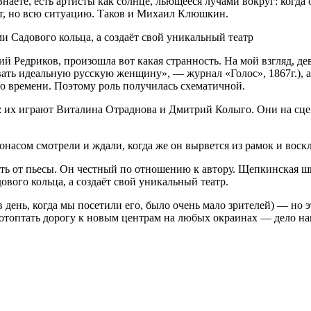
аете, есть артисты как солнце, льющееся лучами вокруг: когда 
ают, но всю ситуацию. Таков и Михаил Клюшкин.
 Садового кольца, а создаёт свой уникальный театр
 Редриков, произошла вот какая странность. На мой взгляд, де
вать идеальную русскую женщину», — журнал «Голос», 1867г.), а
го времени. Поэтому роль получилась схематичной.
: их играют Виталина Отраднова и Дмитрий Колыго. Они на сце
асом смотрели и ждали, когда же он вырвется из рамок и воскл
ть от пьесы. Он честный по отношению к автору. Щепкинская шк
вого кольца, а создаёт свой уникальный театр.
 день, когда мы посетили его, было очень мало зрителей) — но э
отоптать дорогу к новым центрам на любых окраинах — дело наши