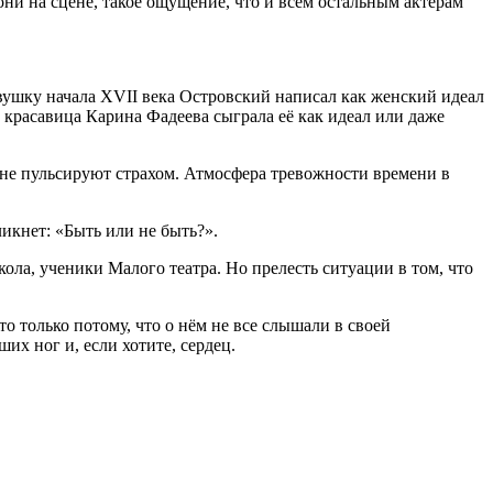
они на сцене, такое ощущение, что и всем остальным актёрам
вушку начала XVII века Островский написал как женский идеал
 красавица Карина Фадеева сыграла её как идеал или даже
не пульсируют страхом. Атмосфера тревожности времени в
икнет: «Быть или не быть?».
ола, ученики Малого театра. Но прелесть ситуации в том, что
то только потому, что о нём не все слышали в своей
х ног и, если хотите, сердец.