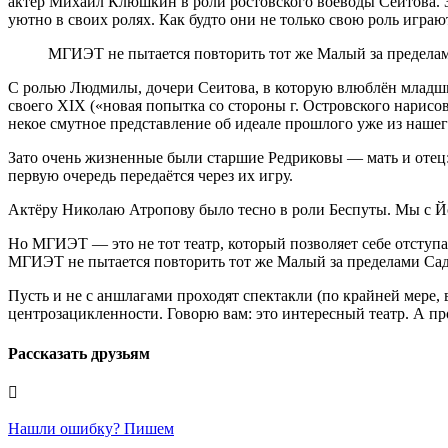
актёр Михаил Клюшкин в роли ростовского воеводы Сеитова. Зн
уютно в своих ролях. Как будто они не только свою роль игр
МГИЭТ не пытается повторить тот же Малый за пределами
С ролью Людмилы, дочери Сеитова, в которую влюблён младший
своего XIX («новая попытка со стороны г. Островского нарисо
некое смутное представление об идеале прошлого уже из наше
Зато очень жизненные были старшие Редриковы — мать и отец
первую очередь передаётся через их игру.
Актёру Николаю Атропову было тесно в роли Беспуты. Мы с Йон
Но МГИЭТ — это не тот театр, который позволяет себе отступа
МГИЭТ не пытается повторить тот же Малый за пределами Садо
Пусть и не с аншлагами проходят спектакли (по крайней мере, в
центрозацикленности. Говорю вам: это интересный театр. А пр
Рассказать друзьям
Нашли ошибку? Пишем