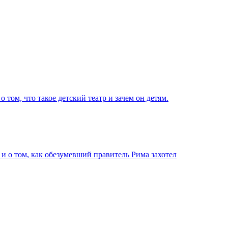
том, что такое детский театр и зачем он детям.
 о том, как обезумевший правитель Рима захотел