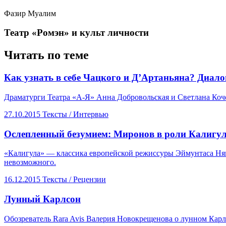
Фазир Муалим
​Театр «Ромэн» и культ личности
Читать по теме
​Как узнать в себе Чацкого и Д’Артаньяна? Диало
Драматурги Театра «А-Я» Анна Добровольская и Светлана Кочер
27.10.2015
Тексты /
Интервью
​Ослепленный безумием: Миронов в роли Калигу
«Калигула» — классика европейской режиссуры Эймунтаса Няк
невозможного.
16.12.2015
Тексты /
Рецензии
Лунный Карлсон
Обозреватель Rara Avis Валерия Новокрещенова о лунном Карлс