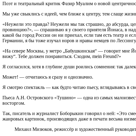
Поэт и театральный критик Фазир Муалим о новой центричност
Мы уже свыклись с идеей, чем ближе к центру, тем слаще жизнь
«Неужели это правда? Неужели мы так страшно, до абсурда, ц
провинцию?», — спрашиваю я у своего приятеля Йонаса, в над
какой бы город России он ни приехал, если там есть театр и ес
Германии, я бы тоже изучал норов и нравы немцев по Лессингу
«На севере Москвы, у метро „Бабушкинская“ — говорит мне Йо
вижу“. Тебе должен понравиться. Сходим, mein Freund?»
Я согласился, хотя в глубине души роились сомнения: так дале
Может! — отчитаюсь я сразу и однозначно.
Я смотрю спектакль — как будто читаю пьесу, вглядываясь в сво
Пьеса А.Н. Островского «Тушино» — одна из самых малоизвестн
восторгом.
Так, писатель и журналист Боборыкин говорил о ней: «Это сме
жанровых картинок, производящих даже в печати весьма низме
Михаил Мизюков, режиссёр и художественный руководител