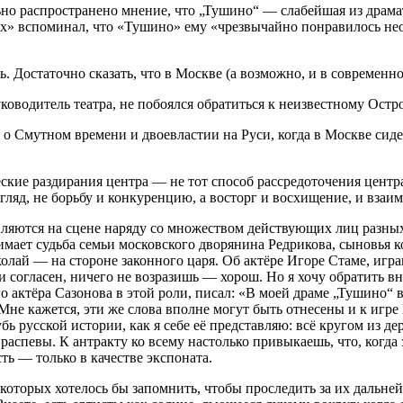
льно распространено мнение, что „Тушино“ — слабейшая из драма
х» вспоминал, что «Тушино» ему «чрезвычайно понравилось не
ь. Достаточно сказать, что в Москве (а возможно, и в современн
оводитель театра, не побоялся обратиться к неизвестному Остр
 о Смутном времени и двоевластии на Руси, когда в Москве си
кие раздирания центра — не тот способ рассредоточения центра,
ляд, не борьбу и конкуренцию, а восторг и восхищение, и взаим
вляются на сцене наряду со множеством действующих лиц разных 
имает судьба семьи московского дворянина Редрикова, сыновья 
лай — на стороне законного царя. Об актёре Игоре Стаме, иг
ми согласен, ничего не возразишь — хорош. Но я хочу обратить 
го актёра Сазонова в этой роли, писал: «В моей драме „Тушино“
не кажется, эти же слова вполне могут быть отнесены и к игре 
лубь русской истории, как я себе её представляю: всё кругом из 
 распевы. К антракту ко всему настолько привыкаешь, что, когд
ть — только в качестве экспоната.
л, которых хотелось бы запомнить, чтобы проследить за их дальн