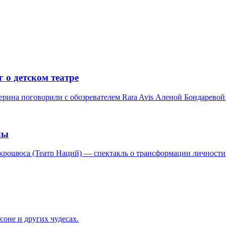
г о детском театре
ина поговорили с обозревателем Rara Avis Аленой Бондаревой о 
лы
рошюса (Театр Наций) — спектакль о трансформации личности и
оне и других чудесах.