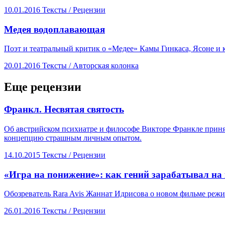
10.01.2016
Тексты /
Рецензии
​Медея водоплавающая
Поэт и театральный критик о «Медее» Камы Гинкаса, Ясоне и к
20.01.2016
Тексты /
Авторская колонка
Еще рецензии
​Франкл. Несвятая святость
Об австрийском психиатре и философе Викторе Франкле приня
концепцию страшным личным опытом.
14.10.2015
Тексты /
Рецензии
​«Игра на понижение»: как гений зарабатывал на
Обозреватель Rara Avis Жаннат Идрисова о новом фильме реж
26.01.2016
Тексты /
Рецензии