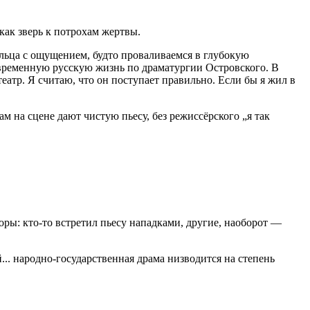
как зверь к потрохам жертвы.
ольца с ощущением, будто проваливаемся в глубокую
овременную русскую жизнь по драматургии Островского. В
театр. Я считаю, что он поступает правильно. Если бы я жил в
 на сцене дают чистую пьесу, без режиссёрского „я так
ры: кто-то встретил пьесу нападками, другие, наоборот —
.. народно-государственная драма низводится на степень