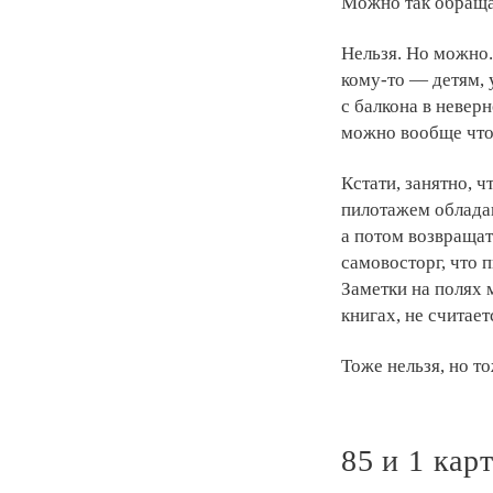
Можно так обращат
Нельзя. Но можно.
кому-то — детям, 
с балкона в неверн
можно вообще что-
Кстати, занятно, ч
пилотажем обладан
а потом возвращат
самовосторг, что 
Заметки на полях 
книгах, не считае
Тоже нельзя, но т
85 и 1 кар