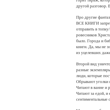
горит тираж, кото
другой разговор. 
Про другие фантаз
ВСЕ КНИГИ запрещ
отправить в топк
ровесников Христа
было. Города и биб
книги. Да, мы не з
из уцелевших даже 
Второй вид уничто
разные экземпляры
люди, которые по
Обрывают уголки и
Читают в ванне и 
Читают за едой, и 
сентиментальные 