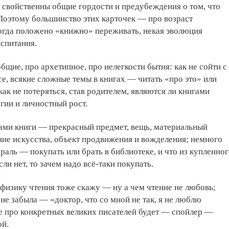
 свойственны общие гордости и предубеждения о том, что
Поэтому большинство этих карточек — про возраст
когда положено «книжно» переживать, некая эволюция
оспитания.
бщие, про архетипное, про нелегкости бытия: как не сойти с
се, всякие сложные темы в книгах — читать «про это» или
как не потеряться, став родителем, являются ли книгами
гии и личностный рост.
ами книги — прекрасный предмет, вещь, материальный
ние искусства, объект продвижения и вожделения; немного
раль — покупать или брать в библиотеке, и что из купленно
если нет, то зачем надо всё-таки покупать.
физику чтения тоже скажу — ну а чем чтение не любовь;
е забыла — «доктор, что со мной не так, я не люблю
е про конкретных великих писателей будет — спойлер —
ой.