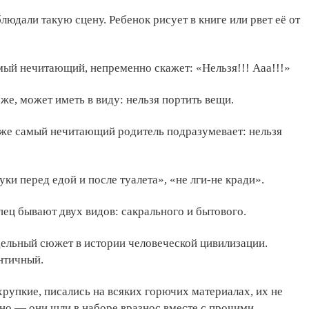
людали такую сцену. Ребенок рисует в книге или рвет её от
мый нечитающий, непременно скажет: «Нельзя!!! Ааа!!!»
 же, может иметь в виду: нельзя портить вещи.
аже самый нечитающий родитель подразумевает: нельзя
ки перед едой и после туалета», «не лги-не кради».
ец бывают двух видов: сакрального и бытового.
ельный сюжет в истории человеческой цивилизации.
нтичный.
хрупкие, писались на всяких горючих материалах, их не
но — они шли в наборе вразнос вместе с прочими