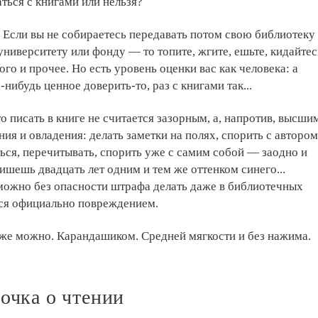
ься с книгами или нельзя?
 Если вы не собираетесь передавать потом свою библиотеку
университету или фонду — то топите, жгите, ешьте, кидайтес
ого и прочее. Но есть уровень оценки вас как человека: а
нибудь ценное доверить-то, раз с книгами так...
то писать в книге не считается зазорным, а, напротив, высши
ия и овладения: делать заметки на полях, спорить с автором
ься, перечитывать, спорить уже с самим собой — заодно и
пишешь двадцать лет одним и тем же оттенком синего...
можно без опасности штрафа делать даже в библиотечных
тся официально повреждением.
оже можно. Карандашиком. Средней мягкости и без нажима.
точка о чтении