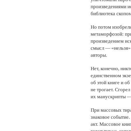
произведениями ис
библиотека скопо
Но потом изобрели
метаморфозой: при
произведением иск
смысл — «нельзя».
авторы.
Нет, конечно, ник
единственном экзе
об этой книге и об
не трогает. Сгоре
их манускрипты — 
При массовых тир
знаковое событие
акт. Массовое кни