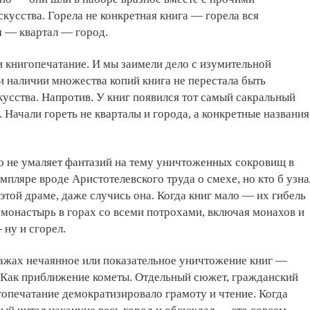
кусства. Горела не конкретная книга — горела вся
м — квартал — город.
 книгопечатание. И мы заимели дело с изумительной
 наличии множества копий книга не перестала быть
усства. Напротив. У книг появился тот самый сакральный
 Начали гореть не кварталы и города, а конкретные названия
то не умаляет фантазий на тему уничтоженных сокровищ в
мпляре вроде Аристотелевского труда о смехе, но кто б узна
 этой драме, даже случись она. Когда книг мало — их гибель
л монастырь в горах со всеми потрохами, включая монахов и
ну и сгорел.
ажах нечаянное или показательное уничтожение книг —
. Как приближение кометы. Отдельный сюжет, гражданский
гопечатание демократизировало грамоту и чтение. Когда