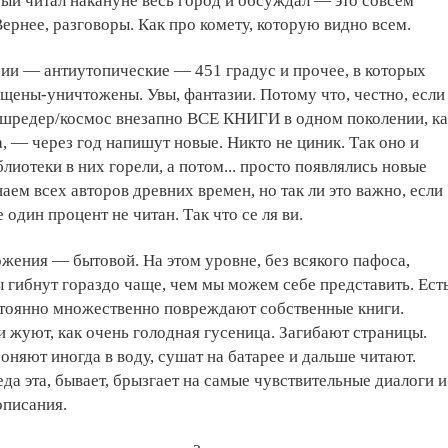
рый читал накануне весь город и обсуждал — это совсем
Вернее, разговоры. Как про комету, которую видно всем.
ии — антиутопические — 451 градус и прочее, в которых
ены-уничтожены. Увы, фантазии. Потому что, честно, если
у/шредер/космос внезапно ВСЕ КНИГИ в одном поколении, ка
, — через год напишут новые. Никто не циник. Так оно и
лиотеки в них горели, а потом... просто появлялись новые
наем всех авторов древних времен, но так ли это важно, если
один процент не читан. Так что се ля ви.
жения — бытовой. На этом уровне, без всякого пафоса,
 гибнут гораздо чаще, чем мы можем себе представить. Ест
стоянно множественно повреждают собственные книги.
 жуют, как очень голодная гусеница. Загибают страницы.
роняют иногда в воду, сушат на батарее и дальше читают.
еда эта, бывает, брызгает на самые чувствительные диалоги и
описания.