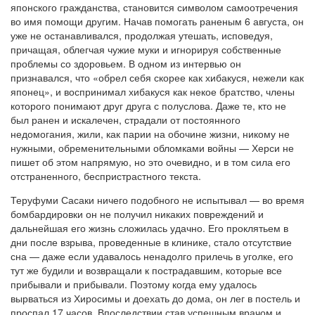
японского гражданства, становится символом самоотречения
во имя помощи другим. Начав помогать раненым 6 августа, он
уже не останавливался, продолжая утешать, исповедуя,
причащая, облегчая чужие муки и игнорируя собственные
проблемы со здоровьем. В одном из интервью он
признавался, что «обрел себя скорее как хибакуся, нежели как
японец», и воспринимал хибакуся как некое братство, члены
которого понимают друг друга с полуслова. Даже те, кто не
был ранен и искалечен, страдали от постоянного
недомогания, жили, как парии на обочине жизни, никому не
нужными, обременительными обломками войны — Херси не
пишет об этом напрямую, но это очевидно, и в том сила его
отстраненного, беспристрастного текста.
Теруфуми Сасаки ничего подобного не испытывал — во время
бомбардировки он не получил никаких повреждений и
дальнейшая его жизнь сложилась удачно. Его проклятьем в
дни после взрыва, проведенные в клинике, стало отсутствие
сна — даже если удавалось ненадолго прилечь в уголке, его
тут же будили и возвращали к пострадавшим, которые все
прибывали и прибывали. Поэтому когда ему удалось
вырваться из Хиросимы и доехать до дома, он лег в постель и
проспал 17 часов. Впоследствии став успешным врачом и