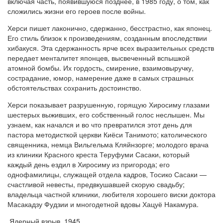
включая часть, появившуюся позднее, в 1985 году, о том, как
сложились жизни его героев после войны.
Херси пишет лаконично, сдержанно, бесстрастно, как японец.
Его стиль близок к произведениям, созданным впоследствии
хибакуся. Эта сдержанность ярче всех выразительных средств
передает менталитет японцев, высвеченный вспышкой
атомной бомбы. Их гордость, смирение, взаимовыручку,
сострадание, юмор, намерение даже в самых страшных
обстоятельствах сохранить достоинство.
Херси показывает разрушенную, горящую Хиросиму глазами
шестерых выживших, его собственный голос неслышен. Мы
узнаем, как начался и во что превратился этот день для
пастора методисткой церкви Киёси Танимото; католического
священника, немца Вильгельма Кляйнзорге; молодого врача
из клиники Красного креста Теруфуми Сасаки, который
каждый день ездил в Хиросиму из пригорода; его
однофамилицы, служащей отдела кадров, Тосико Сасаки —
счастливой невесты, предвкушавшей скорую свадьбу;
владельца частной клиники, любителя хорошего виски доктора
Масакадзу Фудзии и многодетной вдовы Хацуё Накамура.
Ядерный взрыв, 1945