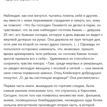
Наблюдая, как они мечутся, пытаясь помочь себе и другим,
мы вместе с ними переживаем страдания и смерть тех, кому
не повезло: «Что бы господин Танимото ни делал в парке, он
чувствовал, что за ним наблюдает госпожа Камаи — девушка
25 лет, его бывшая соседка, которую в день взрыва он видел с
мертвой дочерью на руках. Она держала ее труп четыре дня,
хотя уже на второй он начал дурно пахнуть. (...) Однажды он
попытался осторожно намекнуть, что, возможно, пришло
время кремировать тело ребенка, но госпожа Камаи только
крепче прижала его к себе». Удивляемся их способности
сохранить чувство юмора: «Там, среди мертвых и умирающих,
он увидел молодую женщину с иголкой и ниткой — она чинила
свое слегка порванное кимоно. Отец Кляйнзорге добродушно
пошутил: „О, да вы настоящая модница!“ Она рассмеялась».
Первая часть книги, вышедшая по горячим следам, была
самым ранним описанием того, что случилось в Хиросиме.
Сегодня, после того как появилось множество книг, фильмов,
аниме, посвященных бомбардировке, неожиданно куда более
сильное впечатление производит вторая часть, в которой