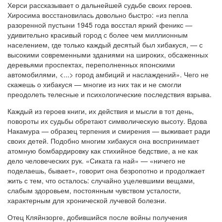
Херси рассказывает о дальнейшей судьбе своих героев.
Хиросима восстановилась довольно быстро: «из пепла
разоренной пустыни 1945 года восстал яркий феникс —
удивительно красивый город с более чем миллионным
населением, где только каждый десятый был хибакуся, — с
высокими современными зданиями на широких, обсаженных
деревьями проспектах, переполненных японскими
автомобилями, <...> город амбиций и наслаждений». Чего не
скажешь о хибакуся — многие из них так и не смогли
преодолеть телесные и психологические последствия взрыва.
Каждый из героев книги, их действия и мысли в тот день,
повороты их судьбы обретают символическую высоту. Вдова
Накамура — образец терпения и смирения — выживает ради
своих детей. Подобно многим хибакуся она воспринимает
атомную бомбардировку как стихийное бедствие, а не как
дело человеческих рук. «Сиката га най» — «ничего не
поделаешь, бывает», говорит она безропотно и продолжает
жить с тем, что осталось: случайно уцелевшими вещами,
слабым здоровьем, постоянным чувством усталости,
характерным для хронической лучевой болезни.
Отец Кляйнзорге, добившийся после войны получения