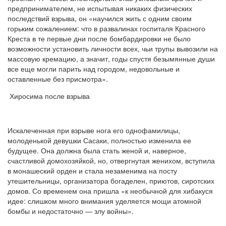
предпринимателем, не испытывая никаких физических
последствий взрыва, он «научился жить с одним своим
горьким сожалением: что в развалинах госпиталя Красного
Креста в те первые дни после бомбардировки не было
возможности установить личности всех, чьи трупы вывозили на
массовую кремацию, а значит, годы спустя безымянные души
все еще могли парить над городом, недовольные и
оставленные без присмотра».
Хиросима после взрыва
Искалеченная при взрыве нога его однофамилицы,
молоденькой девушки Сасаки, полностью изменила ее
будущее. Она должна была стать женой и, наверное,
счастливой домохозяйкой, но, отвергнутая женихом, вступила
в монашеский орден и стала незаменима на посту
утешительницы, организатора богаделен, приютов, сиротских
домов. Со временем она пришла «к необычной для хибакуся
идее: слишком много внимания уделяется мощи атомной
бомбы и недостаточно — злу войны».