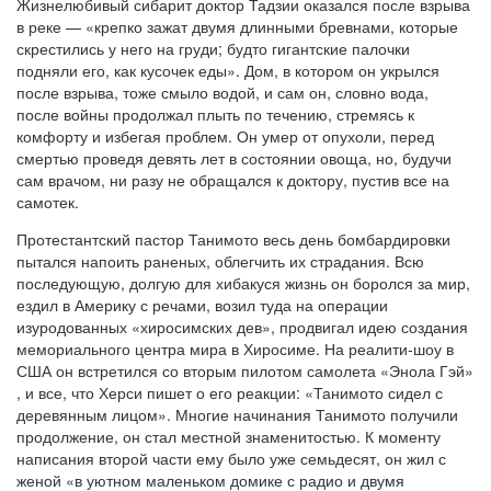
Жизнелюбивый сибарит доктор Тадзии оказался после взрыва
в реке — «крепко зажат двумя длинными бревнами, которые
скрестились у него на груди; будто гигантские палочки
подняли его, как кусочек еды». Дом, в котором он укрылся
после взрыва, тоже смыло водой, и сам он, словно вода,
после войны продолжал плыть по течению, стремясь к
комфорту и избегая проблем. Он умер от опухоли, перед
смертью проведя девять лет в состоянии овоща, но, будучи
сам врачом, ни разу не обращался к доктору, пустив все на
самотек.
Протестантский пастор Танимото весь день бомбардировки
пытался напоить раненых, облегчить их страдания. Всю
последующую, долгую для хибакуся жизнь он боролся за мир,
ездил в Америку с речами, возил туда на операции
изуродованных «хиросимских дев», продвигал идею создания
мемориального центра мира в Хиросиме. На реалити-шоу в
США он встретился со вторым пилотом самолета «Энола Гэй»
, и все, что Херси пишет о его реакции: «Танимото сидел с
деревянным лицом». Многие начинания Танимото получили
продолжение, он стал местной знаменитостью. К моменту
написания второй части ему было уже семьдесят, он жил с
женой «в уютном маленьком домике с радио и двумя