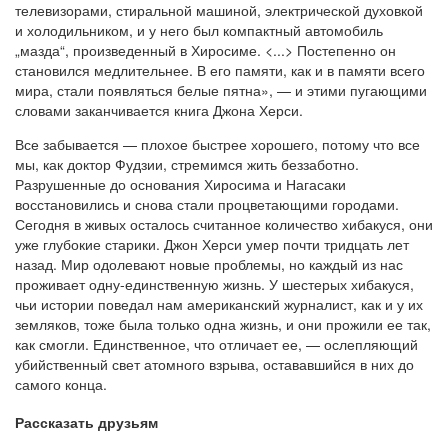
телевизорами, стиральной машиной, электрической духовкой
и холодильником, и у него был компактный автомобиль
„мазда“, произведенный в Хиросиме. <...> Постепенно он
становился медлительнее. В его памяти, как и в памяти всего
мира, стали появляться белые пятна», — и этими пугающими
словами заканчивается книга Джона Херси.
Все забывается — плохое быстрее хорошего, потому что все
мы, как доктор Фудзии, стремимся жить беззаботно.
Разрушенные до основания Хиросима и Нагасаки
восстановились и снова стали процветающими городами.
Сегодня в живых осталось считанное количество хибакуся, они
уже глубокие старики. Джон Херси умер почти тридцать лет
назад. Мир одолевают новые проблемы, но каждый из нас
проживает одну-единственную жизнь. У шестерых хибакуся,
чьи истории поведал нам американский журналист, как и у их
земляков, тоже была только одна жизнь, и они прожили ее так,
как смогли. Единственное, что отличает ее, — ослепляющий
убийственный свет атомного взрыва, остававшийся в них до
самого конца.
Рассказать друзьям