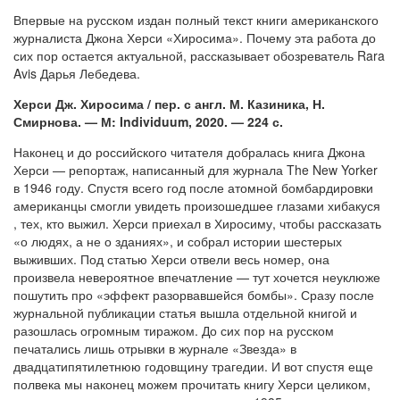
Впервые на русском издан полный текст книги американского
журналиста Джона Херси «Хиросима». Почему эта работа до
сих пор остается актуальной, рассказывает обозреватель Rara
Avis Дарья Лебедева.
Херси Дж. Хиросима / пер. с англ. М. Казиника, Н.
Смирнова. — М: Individuum, 2020. — 224 с.
Наконец и до российского читателя добралась книга Джона
Херси — репортаж, написанный для журнала The New Yorker
в 1946 году. Спустя всего год после атомной бомбардировки
американцы смогли увидеть произошедшее глазами хибакуся
, тех, кто выжил. Херси приехал в Хиросиму, чтобы рассказать
«о людях, а не о зданиях», и собрал истории шестерых
выживших. Под статью Херси отвели весь номер, она
произвела невероятное впечатление — тут хочется неуклюже
пошутить про «эффект разорвавшейся бомбы». Сразу после
журнальной публикации статья вышла отдельной книгой и
разошлась огромным тиражом. До сих пор на русском
печатались лишь отрывки в журнале «Звезда» в
двадцатипятилетнюю годовщину трагедии. И вот спустя еще
полвека мы наконец можем прочитать книгу Херси целиком,