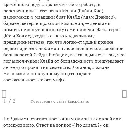
временного недуга Джимми теряет работу, и
родственники — сестренка Мэлли (Райли Кио),
парикмахер и младший брат Клайд (Адам Драйвер),
бармен, ветеран иракской кампании, — деньгами
помочь не могут, поскольку сами на мели. Жена героя
(Кэти Холмс) уходит от него к удачливому
предпринимателю, так что Логан-старший крайне
редко видится с любимой и любящей дочкой, забавной
большеротой Сейди. В общем, все складывается так, что
меланхоличный Клайд от безнадежности придумывает
легенду о проклятии семейства Логанов, а жизнь
мелочами и по-крупному подтверждает
состоятельность этого мифа.
1
2
Фотография с сайта kinopoisk.ru
Но Джимми считает постыдным смириться с клеймом
отверженного. Ответ на вопрос «Что делать?» он