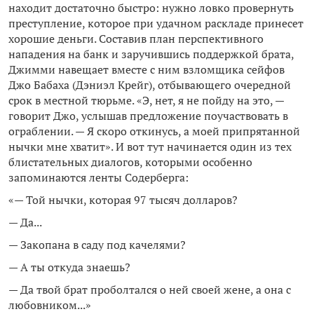
находит достаточно быстро: нужно ловко провернуть
преступление, которое при удачном раскладе принесет
хорошие деньги. Составив план перспективного
нападения на банк и заручившись поддержкой брата,
Джимми навещает вместе с ним взломщика сейфов
Джо Бабаха (Дэниэл Крейг), отбывающего очередной
срок в местной тюрьме. «Э, нет, я не пойду на это, —
говорит Джо, услышав предложение поучаствовать в
ограблении. — Я скоро откинусь, а моей припрятанной
нычки мне хватит». И вот тут начинается один из тех
блистательных диалогов, которыми особенно
запоминаются ленты Содерберга:
«— Той нычки, которая 97 тысяч долларов?
— Да...
— Закопана в саду под качелями?
— А ты откуда знаешь?
— Да твой брат проболтался о ней своей жене, а она с
любовником...»