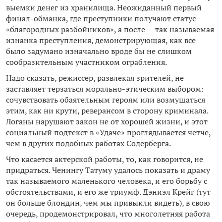
выемки денег из хранилища. Неожиданный первый
финал-обманка, где преступники получают статус
«благородных разбойников», а после — так называемая
изнанка преступления, демонстрирующая, как все
было задумано изначально вроде бы не слишком
сообразительным участником ограбления.
Надо сказать, режиссер, развлекая зрителей, не
заставляет терзаться морально-этическим выбором:
сочувствовать обаятельным героям или возмущаться
этим, как ни крути, реверансом в сторону криминала.
Логаны нарушают закон не от хорошей жизни, и этот
социальный подтекст в «Удаче» проглядывается четче,
чем в других подобных работах Содерберга.
Что касается актерской работы, то, как говорится, не
придраться. Ченингу Татуму удалось показать и драму
так называемого маленького человека, и его борьбу с
обстоятельствами, и его же триумф. Дэниэл Крейг (тут
он больше блондин, чем мы привыкли видеть), в свою
очередь, продемонстрировал, что многолетняя работа