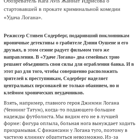
Обозреватель Rara Avis Жаннат Идрисова о
стартовавшей в прокате криминальной комедии
«Удача Логана».
Режиссер Стивен Содерберг, подаривший поклонникам
ироничные детективы о грабителе Дэнни Оушене и его
друзьях, в этом сезоне радует фильмом того же
направления. В «Удаче Логана» два семейных трио
решают объединить свои силы для ограбления банка. И в
этот раз для того, чтобы совершенно расположить
зрителей к преступникам, Содерберг наделяет
центральных персонажей не только обаянием, но и
клеймом хронических неудачников.
Взять, например, главного героя Джимми Логана
(Ченнинг Татум), когда-то подающего большие
надежды футболиста. Мы видим его не в лучшей
форме: фигура оплыла, больная нога вынуждает ходить
прихрамывая. С финансами у Логана туго, поэтому в
частную клинику обратиться невозможно. Из-за