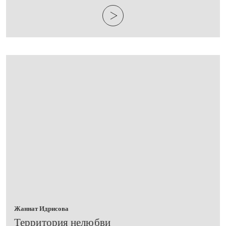
Жаннат Идрисова
Территория нелюбви