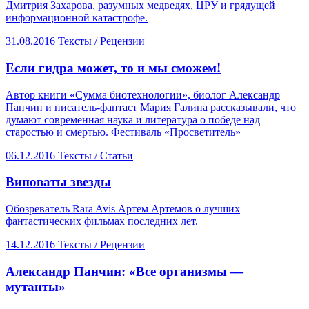
Дмитрия Захарова, разумных медведях, ЦРУ и грядущей
информационной катастрофе.
31.08.2016
Тексты /
Рецензии
​Если гидра может, то и мы сможем!
Автор книги «Сумма биотехнологии», биолог Александр
Панчин и писатель-фантаст Мария Галина рассказывали, что
думают современная наука и литература о победе над
старостью и смертью. Фестиваль «Просветитель»
06.12.2016
Тексты /
Статьи
​Виноваты звезды
Обозреватель Rara Avis Артем Артемов о лучших
фантастических фильмах последних лет.
14.12.2016
Тексты /
Рецензии
​Александр Панчин: «Все организмы —
мутанты»