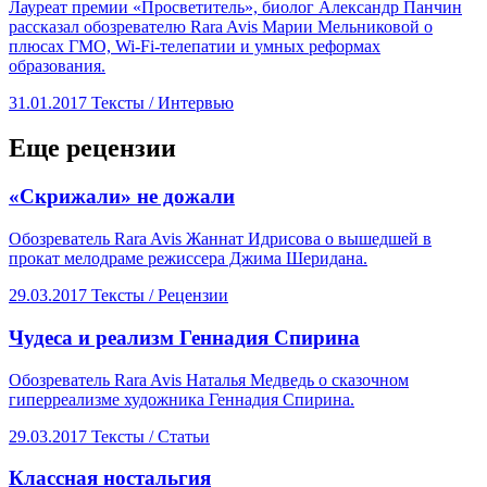
Лауреат премии «Просветитель», биолог Александр Панчин
рассказал обозревателю Rara Avis Марии Мельниковой о
плюсах ГМО, Wi-Fi-телепатии и умных реформах
образования.
31.01.2017
Тексты /
Интервью
Еще рецензии
​«Скрижали» не дожали
Обозреватель Rara Avis Жаннат Идрисова о вышедшей в
прокат мелодраме режиссера Джима Шеридана.
29.03.2017
Тексты /
Рецензии
​Чудеса и реализм Геннадия Спирина
Обозреватель Rara Avis Наталья Медведь о сказочном
гиперреализме художника Геннадия Спирина.
29.03.2017
Тексты /
Статьи
​Классная ностальгия