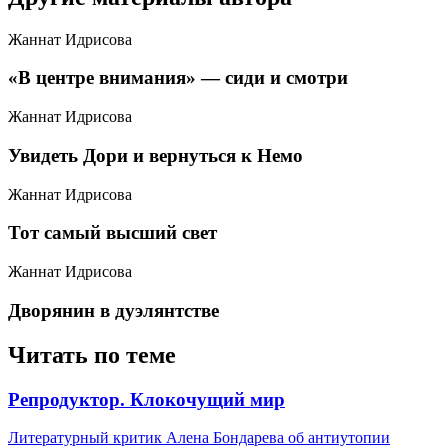
Жаннат Идрисова
​«В центре внимания» — сиди и смотри
Жаннат Идрисова
​Увидеть Дори и вернуться к Немо
Жаннат Идрисова
​Тот самый высший свет
Жаннат Идрисова
​Дворянин в дуэлянтстве
Читать по теме
​Репродуктор. Клокочущий мир
Литературный критик Алена Бондарева об антиутопии