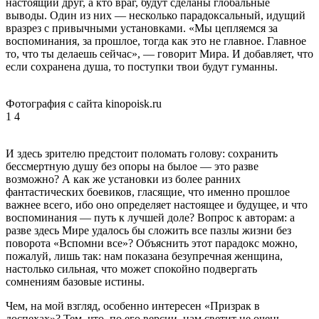
настоящий друг, а кто враг, будут сделаны глобальные
выводы. Один из них — несколько парадоксальный, идущий
вразрез с привычными установками. «Мы цепляемся за
воспоминания, за прошлое, тогда как это не главное. Главное
то, что ты делаешь сейчас», — говорит Мира. И добавляет, что
если сохранена душа, то поступки твои будут гуманны.
Фотография с сайта kinopoisk.ru
1
4
И здесь зрителю предстоит поломать голову: сохранить
бессмертную душу без опоры на былое — это разве
возможно? А как же установки из более ранних
фантастических боевиков, гласящие, что именно прошлое
важнее всего, ибо оно определяет настоящее и будущее, и что
воспоминания — путь к лучшей доле? Вопрос к авторам: а
разве здесь Мире удалось бы сложить все пазлы жизни без
поворота «Вспомни все»? Объяснить этот парадокс можно,
пожалуй, лишь так: нам показана безупречная женщина,
настолько сильная, что может спокойно подвергать
сомнениям базовые истины.
Чем, на мой взгляд, особенно интересен «Призрак в
доспехах»? Тем, что, по его версии, нам светит не очень