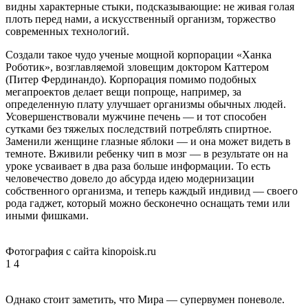
видны характерные стыки, подсказывающие: не живая голая
плоть перед нами, а искусственный организм, торжество
современных технологий.
Создали такое чудо ученые мощной корпорации «Ханка
Роботик», возглавляемой зловещим доктором Каттером
(Питер Фердинандо). Корпорация помимо подобных
мегапроектов делает вещи попроще, например, за
определенную плату улучшает организмы обычных людей.
Усовершенствовали мужчине печень — и тот способен
сутками без тяжелых последствий потреблять спиртное.
Заменили женщине глазные яблоки — и она может видеть в
темноте. Вживили ребенку чип в мозг — в результате он на
уроке усваивает в два раза больше информации. То есть
человечество довело до абсурда идею модернизации
собственного организма, и теперь каждый индивид — своего
рода гаджет, который можно бесконечно оснащать теми или
иными фишками.
Фотография с сайта kinopoisk.ru
1
4
Однако стоит заметить, что Мира — супервумен поневоле.