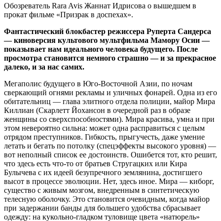
Обозреватель Rara Avis Жаннат Идрисова о вышедшем в
прокат фильме «Призрак в доспехах».
Фантастический блокбастер режиссера Руперта Сандерса
— киноверсия культового мультфильма Мамору Осии —
показывает нам идеального человека будущего. После
просмотра становится немного страшно — и за прекрасное
далеко, и за нас самих.
Мегаполис будущего в Юго-Восточной Азии, по ночам
сверкающий огнями рекламы и уличных фонарей. Одна из его
обитательниц — глава элитного отдела полиции, майор Мира
Киллиан (Скарлетт Йохансон в очередной раз в образе
женщины со сверхспособностями). Мира красива, умна и при
этом невероятно сильна: может одна расправиться с целым
отрядом преступников. Гибкость, прыгучесть, даже умение
летать и бегать по потолку (спецэффекты высокого уровня) —
вот неполный список ее достоинств. Ошибется тот, кто решит,
что здесь есть что-то от братьев Стругацких или Кира
Булычева с их идеей безупречного землянина, достигшего
высот в процессе эволюции. Нет, здесь иное. Мира — киборг,
существо с живым мозгом, внедренным в синтетическую
телесную оболочку. Это становится очевидным, когда майор
при задержании банды для большего удобства сбрасывает
одежду: на кукольно-гладком туловище цвета «натюрель»