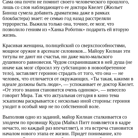
Сама она почти не помнит своего человеческого прошлого,
лишь со слов наблюдающего ее доктора Квелет (Жюльет
Бинош сумела добавить драматизма даже в рамках
блокбастера) знает: ее семью год назад расстреляли
террористы. Выжила только она, точнее, ее мозг, что
позволило гениям из «Ханка Роботик» подарить ей вторую
жизнь.
Красивая женщина, полицейский со сверхспособностями,
мощное оружие в арсенале силовиков... Майору Килиан эти
титулы не дают ни счастья, ни даже мало-мальского
душевного равновесия. Чудом сохранившаяся в ней душа (не
иначе как мозг сбросил эту субстанцию в новообретенное
тело), заставляет героиню страдать от того, что она — не
человек, что отличается от окружающих. «Ты такая, какими в
идеале должны быть люди», — успокаивает ее доктор Квелет.
«От этого знания становится очень одиноко», — невесело
говорит Мира. Так что актуальная сегодня в кино тема
эскапизма раскрывается с несколько иной стороны: героиня
уходит в особый мир не по собственной воле.
Выполняя одно из заданий, майор Килиан сталкивается со
злодеем по прозвищу Кудза (Майкл Питт появляется в кадре
нечасто, но каждый раз впечатляет), и эта встреча становится
началом нового этапа ее жизни. Придет понимание, кто