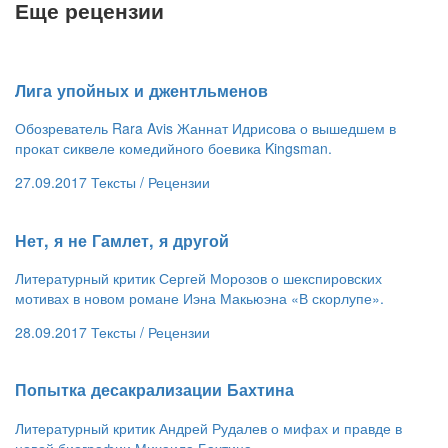
Еще рецензии
​Лига упойных и джентльменов
Обозреватель Rara Avis Жаннат Идрисова о вышедшем в
прокат сиквеле комедийного боевика Kingsman.
27.09.2017
Тексты /
Рецензии
​Нет, я не Гамлет, я другой
Литературный критик Сергей Морозов о шекспировских
мотивах в новом романе Иэна Макьюэна «В скорлупе».
28.09.2017
Тексты /
Рецензии
​Попытка десакрализации Бахтина
Литературный критик Андрей Рудалев о мифах и правде в
новой биографии Михаила Бахтина.