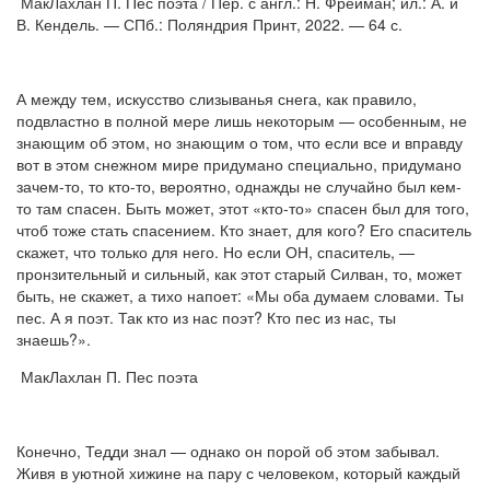
МакЛахлан П. Пес поэта / Пер. с англ.: Н. Фрейман; ил.: А. и
В. Кендель. — СПб.: Поляндрия Принт, 2022. — 64 с.
А между тем, искусство слизыванья снега, как правило,
подвластно в полной мере лишь некоторым — особенным, не
знающим об этом, но знающим о том, что если все и вправду
вот в этом снежном мире придумано специально, придумано
зачем-то, то кто-то, вероятно, однажды не случайно был кем-
то там спасен. Быть может, этот «кто-то» спасен был для того,
чтоб тоже стать спасением. Кто знает, для кого? Его спаситель
скажет, что только для него. Но если ОН, спаситель, —
пронзительный и сильный, как этот старый Силван, то, может
быть, не скажет, а тихо напоет: «Мы оба думаем словами. Ты
пес. А я поэт. Так кто из нас поэт? Кто пес из нас, ты
знаешь?».
МакЛахлан П. Пес поэта
Конечно, Тедди знал — однако он порой об этом забывал.
Живя в уютной хижине на пару с человеком, который каждый