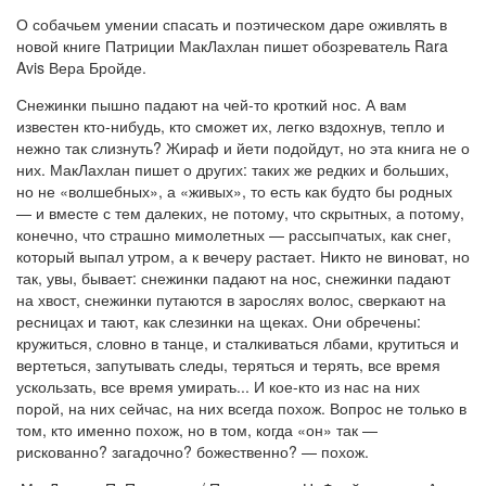
О собачьем умении спасать и поэтическом даре оживлять в
новой книге Патриции МакЛахлан пишет обозреватель Rara
Avis Вера Бройде.
Снежинки пышно падают на чей-то кроткий нос. А вам
известен кто-нибудь, кто сможет их, легко вздохнув, тепло и
нежно так слизнуть? Жираф и йети подойдут, но эта книга не о
них. МакЛахлан пишет о других: таких же редких и больших,
но не «волшебных», а «живых», то есть как будто бы родных
— и вместе с тем далеких, не потому, что скрытных, а потому,
конечно, что страшно мимолетных — рассыпчатых, как снег,
который выпал утром, а к вечеру растает. Никто не виноват, но
так, увы, бывает: снежинки падают на нос, снежинки падают
на хвост, снежинки путаются в зарослях волос, сверкают на
ресницах и тают, как слезинки на щеках. Они обречены:
кружиться, словно в танце, и сталкиваться лбами, крутиться и
вертеться, запутывать следы, теряться и терять, все время
ускользать, все время умирать... И кое-кто из нас на них
порой, на них сейчас, на них всегда похож. Вопрос не только в
том, кто именно похож, но в том, когда «он» так —
рискованно? загадочно? божественно? — похож.