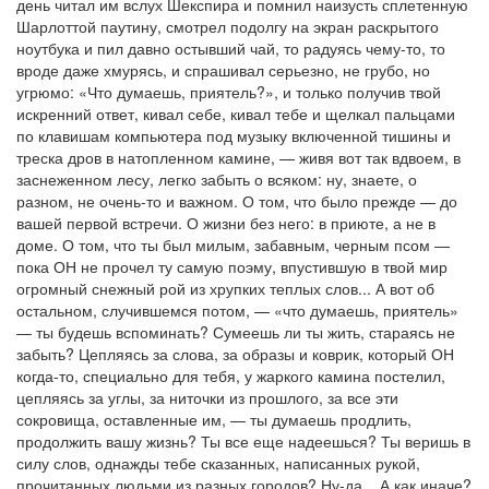
день читал им вслух Шекспира и помнил наизусть сплетенную
Шарлоттой паутину, смотрел подолгу на экран раскрытого
ноутбука и пил давно остывший чай, то радуясь чему-то, то
вроде даже хмурясь, и спрашивал серьезно, не грубо, но
угрюмо: «Что думаешь, приятель?», и только получив твой
искренний ответ, кивал себе, кивал тебе и щелкал пальцами
по клавишам компьютера под музыку включенной тишины и
треска дров в натопленном камине, — живя вот так вдвоем, в
заснеженном лесу, легко забыть о всяком: ну, знаете, о
разном, не очень-то и важном. О том, что было прежде — до
вашей первой встречи. О жизни без него: в приюте, а не в
доме. О том, что ты был милым, забавным, черным псом —
пока ОН не прочел ту самую поэму, впустившую в твой мир
огромный снежный рой из хрупких теплых слов... А вот об
остальном, случившемся потом, — «что думаешь, приятель»
— ты будешь вспоминать? Сумеешь ли ты жить, стараясь не
забыть? Цепляясь за слова, за образы и коврик, который ОН
когда-то, специально для тебя, у жаркого камина постелил,
цепляясь за углы, за ниточки из прошлого, за все эти
сокровища, оставленные им, — ты думаешь продлить,
продолжить вашу жизнь? Ты все еще надеешься? Ты веришь в
силу слов, однажды тебе сказанных, написанных рукой,
прочитанных людьми из разных городов? Ну-да... А как иначе?