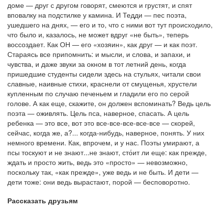
доме — друг с другом говорят, смеются и грустят, и спят
вповалку на подстилке у камина. И Тедди — пес поэта,
ушедшего на днях, — его и то, что с ними вот тут происходило,
что было и, казалось, не может вдруг «не быть», теперь
воссоздает. Как ОН — его «хозяин», как друг — и как поэт.
Стараясь все припомнить: и мысли, и слова, и запахи, и
чувства, и даже звуки за окном в тот летний день, когда
пришедшие студенты сидели здесь на стульях, читали свои
славные, наивные стихи, краснели от смущенья, хрустели
купленным по случаю печеньем и гладили его по серой
голове. А как еще, скажите, он должен вспоминать? Ведь цель
поэта — оживлять. Цель пса, наверное, спасать. А цель
ребенка — это все, вот это все-все-все-все-все — скорей,
сейчас, когда же, а?... когда-нибудь, наверное, понять. У них
немного времени. Как, впрочем, и у нас. Поэты умирают, а
псы тоскуют и не знают...не знают, сто́ит ли еще: как прежде,
ждать и просто жить, ведь это «просто» — невозможно,
поскольку так, «как прежде», уже ведь и не быть. И дети —
дети тоже: они ведь вырастают, порой — бесповоротно.
Рассказать друзьям