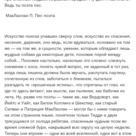
Ведь ты поэта пес.
МакЛахлан П. Пес поэта
Искусство поиска упавших сверху слов, искусство их спасения,
несения, дарения, оно ведь, если вдуматься, основано на том
же — на том же, в сущности, умении, которым обладают лишь
мудрые собаки да некоторые дети, похожие порой между
собой... Похожие настолько, насколько это сложно: слизнуть
снежинки с носа, понять чужой вопрос, не заданный в тот раз,
когда лишь тишина должна была звучать, распутать паутину,
сплетенную из слов, заботиться о ближнем, пытаться
разгадать те «крошечные истины», что спрятаны от глаз, но
где-то здесь витают, как мысли, как пылинки, как бабочки из
лета. Ну, разве что поэты — такие же, как Вордсворт, как
Йейтс и Уайт, как Билли Коллинз и Шекспир, как старый
Силван и Патриция МакЛахлан — могли бы с ними говорить
на этом странном языке, понятном только Тедди и двум
трясущимся от холода ребятам, спасенным чу́дным псом во
время снежной бури, накрывшей всю округу на целую неделю.
Теперь они втроем — одни во всей вселенной, одни вот в этом