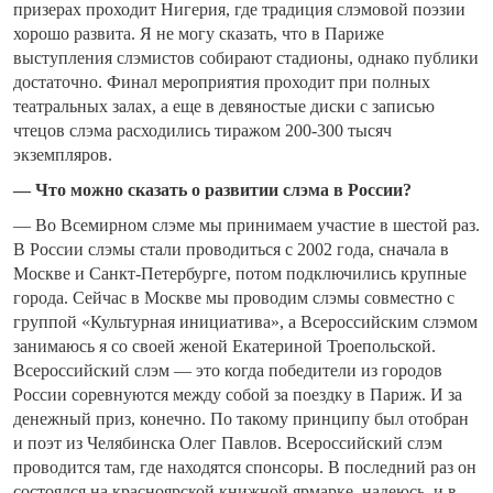
призерах проходит Нигерия, где традиция слэмовой поэзии
хорошо развита. Я не могу сказать, что в Париже
выступления слэмистов собирают стадионы, однако публики
достаточно. Финал мероприятия проходит при полных
театральных залах, а еще в девяностые диски с записью
чтецов слэма расходились тиражом 200-300 тысяч
экземпляров.
— Что можно сказать о развитии слэма в России?
— Во Всемирном слэме мы принимаем участие в шестой раз.
В России слэмы стали проводиться с 2002 года, сначала в
Москве и Санкт-Петербурге, потом подключились крупные
города. Сейчас в Москве мы проводим слэмы совместно с
группой «Культурная инициатива», а Всероссийским слэмом
занимаюсь я со своей женой Екатериной Троепольской.
Всероссийский слэм — это когда победители из городов
России соревнуются между собой за поездку в Париж. И за
денежный приз, конечно. По такому принципу был отобран
и поэт из Челябинска Олег Павлов. Всероссийский слэм
проводится там, где находятся спонсоры. В последний раз он
состоялся на красноярской книжной ярмарке, надеюсь, и в