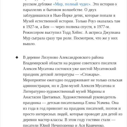
русском дубляже
«Мир, полный чудес»
. Это история о
параллелях и бытовом волшебстве. О двух
заблудившихся в Нью-Йорке детях, которые попали в
Музей естественной истории. Только Роуз оказалась там
в 1927-м, а Бен — через полвека спустя, в 1977-м.
Режиссером выступил Тодд Хейнс. А актриса Джулиана
Мур сыграла сразу три роли. Посмотрим, что же у них
вышло.
В деревне Лизуново Александровского района
Владимирской области на родине советского писателя
Алексея Мусатова состоялся уже шестой Мусатовский
праздник детской литературы — «Стожары».
Мероприятие ежегодно поддерживают не только сельская
администрация, но и Дом-музей Алексея Мусатова и
Литературно-художественный музей Марины и
Анастасии Цветаевых. Художественный руководитель
праздника — детская писательница Елена Усачева. Она
из года в год привозит на праздник писателей, поэтов и
просто интересных людей, которые проводят для детей из
деревни мастер-классы. В этом году гостями стали —
писатели Юрий Нечипоренко и Ася Кравченко,