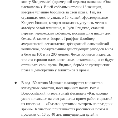
книгу She persisted (примерный перевод названия «Она
настаивала»)
. В ней собраны истории 13 женщин,
которые успешно боролись за свои права. Так, на
страницах можно узнать о 15-летней афроамериканке
Клодетт Колвин, которая отказалась уступить место в
автобусе белой женщине, и Руби Бриджес, ставшей
первым чернокожим ребенком, посещавшим школу для
белых. А также о Флоренс Гриффит-Джойнер —
американской легкоатлетке, трёхкратной олимпийской
чемпионке, обладательнице действующих рекордов мира
в беге на 100 и на 200 метров. Челси Клинтон надеется,
что эти героини вдохновят юных читательниц, и те будут
отстаивать свои права. Видимо, борьба за гражданские
права и демократию у Клинтонов в крови.
В год 130-летию Маршака планируется множество
культурных событий, посвященных поэту. Вот и
Всероссийский литературный фестиваль «Как хорошо
уметь писать...»
на этот раз начал прием работ с цитатой
из классика — «Глазами детскими смотреть на праздник
яркий». К участию приглашаются российские поэты и
прозаики от 18 до 40 лет, пишущие для детей и