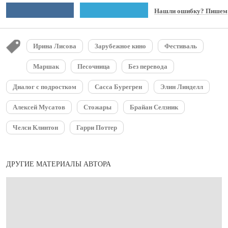
Нашли ошибку? Пишем
Ирина Лисова
Зарубежное кино
Фестиваль
Маршак
Песочница
Без перевода
Диалог с подростком
Сасса Бурегрен
Элин Линделл
Алексей Мусатов
Стожары
Брайан Селзник
Челси Клинтон
Гарри Поттер
ДРУГИЕ МАТЕРИАЛЫ АВТОРА