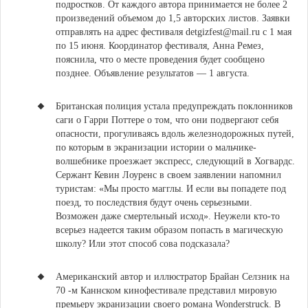
подростков. От каждого автора принимается не более 2
произведений объемом до 1,5 авторских листов. Заявки
отправлять на адрес фестиваля detgizfest@mail.ru
c 1 мая
по 15 июня
. Координатор фестиваля, Анна Ремез,
пояснила, что о месте проведения будет сообщено
позднее. Объявление результатов — 1 августа.
Британская полиция устала предупреждать поклонников
саги о Гарри Поттере о том, что они подвергают себя
опасности
, прогуливаясь вдоль железнодорожных путей,
по которым в экранизации истории о мальчике-
волшебнике проезжает экспресс, следующий в Хогвардс.
Сержант Кевин Лоуренс в своем заявлении напомнил
туристам: «Мы просто магглы. И если вы попадете под
поезд, то последствия будут очень серьезными.
Возможен даже смертельный исход». Неужели кто-то
всерьез надеется таким образом попасть в магическую
школу? Или этот способ сова подсказала?
Американский автор и иллюстратор Брайан Селзник на
70 -м Каннском кинофестивале представил мировую
премьеру экранизации своего романа Wonderstruck
. В