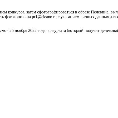
ием конкурса, затем сфотографироваться в образе Пелевина, вы
ь фотокопию на pr1@eksmo.ru с указанием личных данных для о
о» 25 ноября 2022 года, а лауреата (который получит денежный 