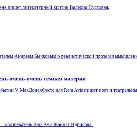
ене пишет литературный критик Валерия Пустовая.
ателем Андреем Бычковым о реалистической прозе и вымышленн
чень-очень-очень темная материя
обытии V МакДонахФесте для Rara Avis пишет поэт и театральн
— обозреватель Rara Avis Жаннат Идрисова.