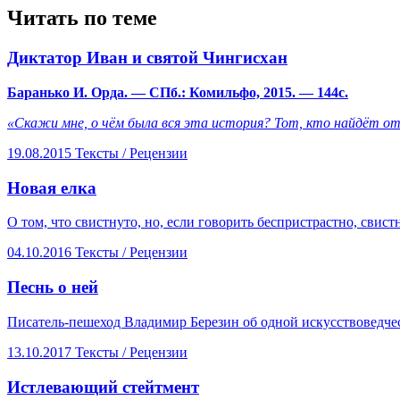
Читать по теме
Диктатор Иван и святой Чингисхан
Баранько И. Орда. — СПб.: Комильфо, 2015. — 144с.
«Скажи мне, о чём была вся эта история? Тот, кто найдёт от
19.08.2015
Тексты /
Рецензии
​Новая елка
О том, что свистнуто, но, если говорить беспристрастно, свист
04.10.2016
Тексты /
Рецензии
​Песнь о ней
Писатель-пешеход Владимир Березин об одной искусствоведче
13.10.2017
Тексты /
Рецензии
​Истлевающий стейтмент