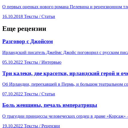
О первых оценках нового романа Пелевина и рецензионном тл
16.10.2018
Тексты /
Статьи
Еще рецензии
​Разговор с Джойсом
Ирландский писатель Джеймс Джойс поговорил с русским пис
05.10.2022
Тексты /
Интервью
Три ​калеки, две красотки, ирландский герой и о
Об Ирландии, переехавшей в Пермь, и большом театральном с
07.10.2022
Тексты /
Статьи
​Боль женщины, печаль императрицы
О трагедии принцессы человеческих сердец в драме «Корсаж» 
19.10.2022
Тексты /
Рецензии