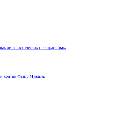
ых лингвистических пространствах.
ый критик Фазир Муалим.