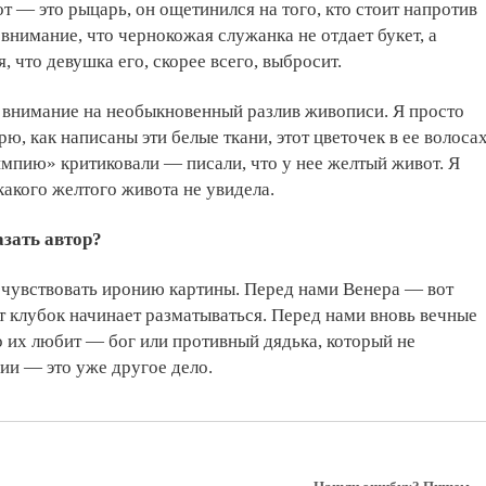
 — это рыцарь, он ощетинился на того, кто стоит напротив
 внимание, что чернокожая служанка не отдает букет, а
я, что девушка его, скорее всего, выбросит.
 внимание на необыкновенный разлив живописи. Я просто
ю, как написаны эти белые ткани, этот цветочек в ее волосах
импию» критиковали — писали, что у нее желтый живот. Я
какого желтого живота не увидела.
азать автор?
чувствовать иронию картины. Перед нами Венера — вот
ут клубок начинает разматываться. Перед нами вновь вечные
 их любит — бог или противный дядька, который не
ии — это уже другое дело.