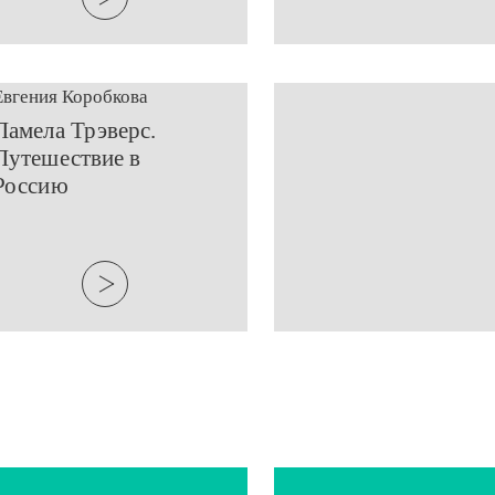
Евгения Коробкова
​Памела Трэверс.
Путешествие в
Россию