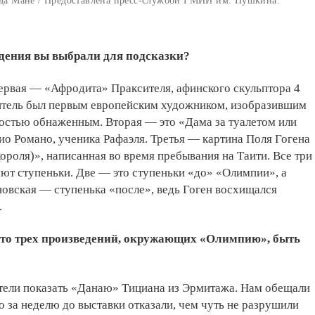
а Мане / Предоставлена пресс-службой ГМИИ им. Пушкина.
дения вы выбрали для подсказки?
ервая — «Афродита» Праксителя, афинского скульптора 4
ситель был первым европейским художником, изобразившим
остью обнаженным. Вторая — это «Дама за туалетом или
о Романо, ученика Рафаэля. Третья — картина Поля Гогена
ороля)», написанная во время пребывания на Таити. Все три
ют ступеньки. Две — это ступеньки «до» «Олимпии», а
овская — ступенька «после», ведь Гоген восхищался
.
то трех произведений, окружающих «Олимпию», быть
тели показать «Данаю» Тициана из Эрмитажа. Нам обещали
но за неделю до выставки отказали, чем чуть не разрушили