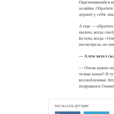
Ощетинившийся кот
хозяйки. Обратите
держит у себя, зна
А еще — обратите
шалею, когда смотр
Кстати, когда «Ол
посмотрела, но ни
— А что хотел ск
— Очень важно по
только какая? И т
возлюбленные. Кто
понравился Олимп
РАССКАЗАТЬ ДРУЗЬЯМ