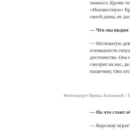
замысел. Кроме то
«Неизвестную» Кра
своей дамы, не да
— Что мы видим 
— Нагловатую дев
очевидности ситу
достоинства. Она 
смотрит на нас, д
пощечину. Она отс
Фотопортрет Ирины Антоновой / 
— На что стоит 
— Королеву играе