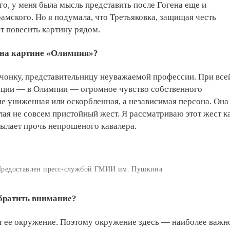
го, у меня была мысль представить после Гогена еще и
мского. Но я подумала, что Третьяковка, защищая честь
ст повесить картину рядом.
на картине «Олимпия»?
чонку, представительницу неуважаемой профессии. При все
ации — в Олимпии — огромное чувство собственного
не униженная или оскорбленная, а независимая персона. Она
елая не совсем пристойный жест. Я рассматриваю этот жест к
ылает прочь непрошеного кавалера.
Предоставлен пресс-службой ГМИИ им. Пушкина
обратить внимание?
т ее окружение. Поэтому окружение здесь — наиболее важн