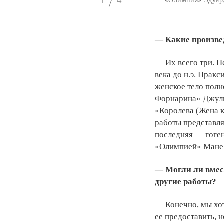
1
4
«Олимпия» Эдуард
— Какие произве
— Их всего три. П
века до н.э. Прак
женское тело полн
Форнарина» Джули
«Королева (Жена к
работы представля
последняя — гоген
«Олимпией» Мане
— Могли ли вмес
другие работы?
— Конечно, мы хо
ее предоставить, 