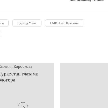
Нашли ошибку? Пишем
ген
Эдуард Мане
ГМИИ им. Пушкина
Евгения Коробкова
Туркестан глазами
блогера