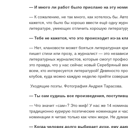
— И много ли работ было прислано на эту ном
— К сожалению, не так много, как хотелось бы. Авт
кажется, что было бы хорошо ввести ещё одну жур
литературе, умеющих отличить хорошую литературу
— Тебе не кажется, что это происходит из-за к
— Нет, клановости может бояться литературная кри
пишет стихи или прозу, а журналист — это независ
литературных журналистов, которые смогут професс
это правда, что у нас сейчас новый Серебряный век
всем, кто интересуется литературой! Девяносто пр
клубов, куда можно каждую неделю прийти соверше
Уходящие поэты. Фотография Андрея Тарасова.
— Ты сам судишь все произведения, поступивш
— Что значит «сам»? Это миф! У нас же 14 номин
традиционно курирую поэтические номинации и част
номинации я читаю только как член жюри. Не думаю
— Когда человек долго выбирает духи, ему даю