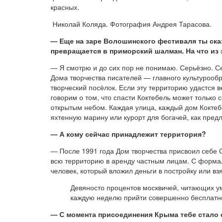
красных.
Николай Коляда. Фотография Андрея Тарасова.
— Еще на заре Волошинского фестиваля ты сказа
превращается в приморский шалман. На что из 
— Я смотрю и до сих пор не понимаю. Серьёзно. С
Дома творчества писателей — главного культурооб
творческий посёлок. Если эту территорию удастся 
говорим о том, что спасти Коктебель может только
открытым небом. Каждая улица, каждый дом Коктеб
яхтенную марину или курорт для богачей, как пред
— А кому сейчас принадлежит территория?
— После 1991 года Дом творчества присвоил себе 
всю территорию в аренду частным лицам. С формаль
человек, который вложил деньги в постройку или вз
Девяносто процентов москвичей, читающих умн
каждую неделю прийти совершенно бесплатн
— С момента присоединения Крыма тебе стало