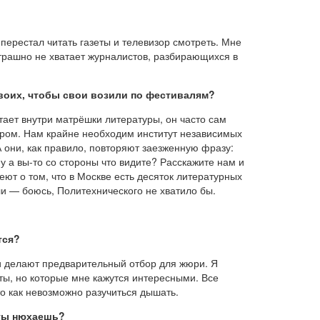
 перестал читать газеты и телевизор смотреть. Мне
трашно не хватает журналистов, разбирающихся в
 своих, чтобы свои возили по фестивалям?
тает внутри матрёшки литературы, он часто сам
тором. Нам крайне необходим институт независимых
А они, как правило, повторяют заезженную фразу:
Ну а вы-то со стороны что видите? Расскажите нам и
ют о том, что в Москве есть десяток литературных
и — боюсь, Политехнического не хватило бы.
тся?
и делают предварительный отбор для жюри. Я
ты, но которые мне кажутся интересными. Все
о как невозможно разучиться дышать.
 ты нюхаешь?