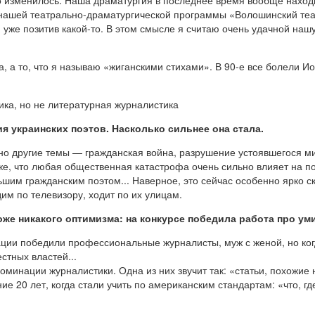
 нашей театрально-драматургической программы «Волошинский теа
уже позитив какой-то. В этом смысле я считаю очень удачной на
ха, а то, что я называю «жиганскими стихами». В 90-е все болели
ика, но не литературная журналистика
ия украинских поэтов. Насколько сильнее она стала.
но другие темы — гражданская война, разрушение устоявшегося ми
же, что любая общественная катастрофа очень сильно влияет на по
им гражданским поэтом... Наверное, это сейчас особенно ярко ск
им по телевизору, ходит по их улицам.
оже никакого оптимизма: на конкурсе победила работа про ум
ии победили профессиональные журналисты, муж с женой, но когд
стных властей...
оминации журналистики. Одна из них звучит так: «статьи, похожие н
е 20 лет, когда стали учить по американским стандартам: «что, гд