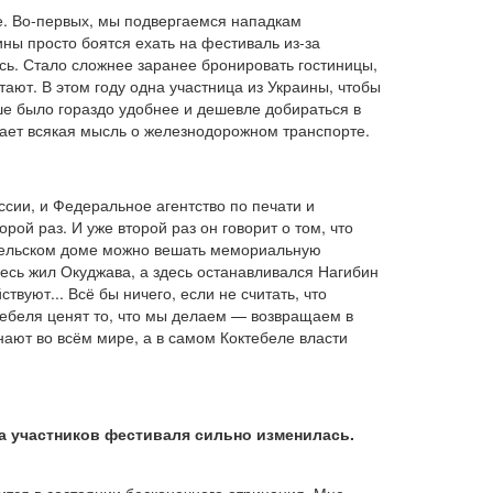
е. Во-первых, мы подвергаемся нападкам
ны просто боятся ехать на фестиваль из-за
сь. Стало сложнее заранее бронировать гостиницы,
ают. В этом году одна участница из Украины, чтобы
ше было гораздо удобнее и дешевле добираться в
дает всякая мысль о железнодорожном транспорте.
ии, и Федеральное агентство по печати и
й раз. И уже второй раз он говорит о том, что
тебельском доме можно вешать мемориальную
здесь жил Окуджава, а здесь останавливался Нагибин
твуют... Всё бы ничего, если не считать, что
октебеля ценят то, что мы делаем — возвращаем в
ают во всём мире, а в самом Коктебеле власти
ва участников фестиваля сильно изменилась.
ится в состоянии бесконечного отрицания. Мне