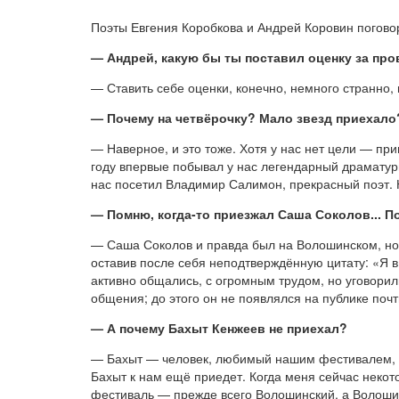
Поэты Евгения Коробкова и Андрей Коровин погово
— Андрей, какую бы ты поставил оценку за пр
— Ставить себе оценки, конечно, немного странно,
— Почему на четвёрочку? Мало звезд приехало
— Наверное, и это тоже. Хотя у нас нет цели — при
году впервые побывал у нас легендарный драматур
нас посетил Владимир Салимон, прекрасный поэт. Но
— Помню, когда-то приезжал Саша Соколов... П
— Саша Соколов и правда был на Волошинском, но т
оставив после себя неподтверждённую цитату: «Я в
активно общались, с огромным трудом, но уговорили
общения; до этого он не появлялся на публике почт
— А почему Бахыт Кенжеев не приехал?
— Бахыт — человек, любимый нашим фестивалем, он 
Бахыт к нам ещё приедет. Когда меня сейчас некот
фестиваль — прежде всего Волошинский, а Волошин