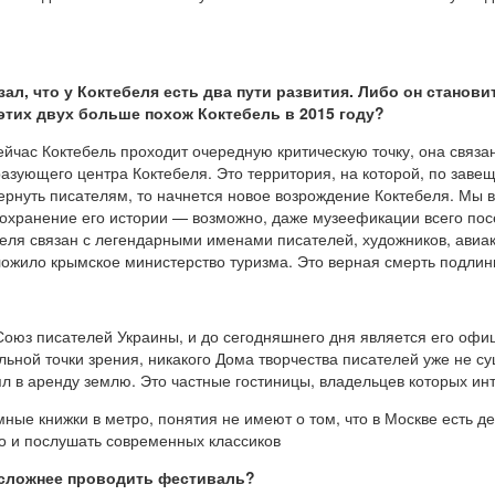
л, что у Коктебеля есть два пути развития. Либо он станови
этих двух больше похож Коктебель в 2015 году?
ейчас Коктебель проходит очередную критическую точку, она связа
разующего центра Коктебеля. Это территория, на которой, по зав
вернуть писателям, то начнется новое возрождение Коктебеля. Мы 
 сохранение его истории — возможно, даже музеефикации всего по
еля связан с легендарными именами писателей, художников, авиако
ложило крымское министерство туризма. Это верная смерть подлин
Союз писателей Украины, и до сегодняшнего дня является его офи
ной точки зрения, никакого Дома творчества писателей уже не сущ
ял в аренду землю. Это частные гостиницы, владельцев которых ин
ые книжки в метро, понятия не имеют о том, что в Москве есть де
о и послушать современных классиков
 сложнее проводить фестиваль?