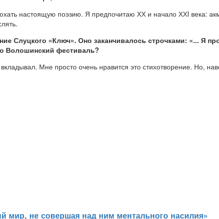
юхать настоящую поэзию. Я предпочитаю ХХ и начало ХХI века: акм
слять.
ие Слуцкого «Ключ». Оно заканчивалось строчками: «... Я про
про Волошинский фестиваль?
е вкладывал. Мне просто очень нравится это стихотворение. Но, нав
й мир, не совершая над ним ментального насилия»