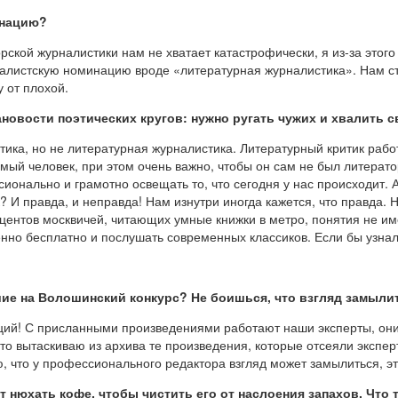
инацию?
орской журналистики нам не хватает катастрофически, я из-за этого
налистскую номинацию вроде «литературная журналистика». Нам с
 от плохой.
лановости поэтических кругов: нужно ругать чужих и хвалить
тика, но не литературная журналистика. Литературный критик рабо
имый человек, при этом очень важно, чтобы он сам не был литера
ионально и грамотно освещать то, что сегодня у нас происходит. 
? И правда, и неправда! Нам изнутри иногда кажется, что правда. 
оцентов москвичей, читающих умные книжки в метро, понятия не име
нно бесплатно и послушать современных классиков. Если бы узнал
ие на Волошинский конкурс? Не боишься, что взгляд замыли
аций! С присланными произведениями работают наши эксперты, он
о вытаскиваю из архива те произведения, которые отсеяли экспер
, что у профессионального редактора взгляд может замылиться, эт
т нюхать кофе, чтобы чистить его от наслоения запахов. Что