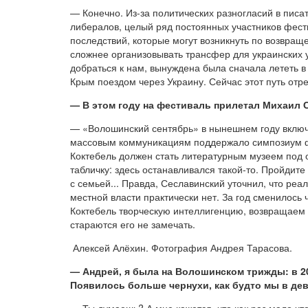
— Конечно. Из-за политических разногласий в пис
либералов, целый ряд постоянных участников фести
последствий, которые могут возникнуть по возвра
сложнее организовывать трансфер для украинских у
добраться к нам, вынуждена была сначала лететь 
Крым поездом через Украину. Сейчас этот путь от
— В этом году на фестиваль прилетал Михаил С
— «Волошинский сентябрь» в нынешнем году включё
массовым коммуникациям поддержало симпозиум фин
Коктебель должен стать литературным музеем под 
табличку: здесь останавливался такой-то. Пройдите
с семьей... Правда, Сеславинский уточнил, что реал
местной власти практически нет. За год сменилось 
Коктебель творческую интеллигенцию, возвращаем п
стараются его не замечать.
Алексей Алёхин. Фотография Андрея Тарасова.
— Андрей, я была на Волошинском трижды: в 20
Появилось больше чернухи, как будто мы в дев
— Ты думаешь? А мне кажется, что как раз мало ч