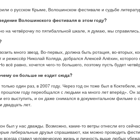
рили о русском Крыме, Волошинском фестивале и судьбе литерату
оведение Волошинского фестиваля в этом году?
 но на четвёрочку по пятибалльной шкале, я думаю, мы справились.
?
возить много звезд. Во-первых, должна быть ротация, во-вторых, к
г и режиссёр Николай Коляда, добрался Алексей Алёхин, которого
 всё равно, хочется чего-то большего, поэтому пусть будет четвё
очему он больше не ездит сюда?
олько один раз, в 2007 году. Через год он тоже был в Коктебеле,
 прошлом году переобщался с людьми на много лет вперёд». Он за
 его выступить, и он даже снимался в документальном фильме о се
и двадцать лет.
был у нас дважды. Возможно, какие-то ветры отнесли его сейчас в
орые либеральные друзья спрашивают, как можно проводить фестив
 всегда ставил человеческую жизнь и личность выше любых убежде