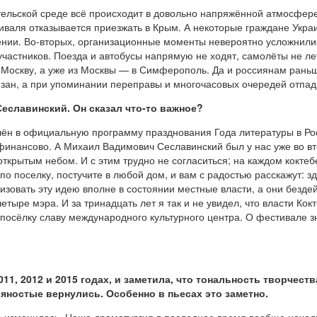
ательской среде всё происходит в довольно напряжённой атмосфер
валя отказывается приезжать в Крым. А некоторые граждане Украи
щении. Во-вторых, организационные моменты невероятно усложнили
частников. Поезда и автобусы напрямую не ходят, самолёты не лет
в Москву, а уже из Москвы — в Симферополь. Да и россиянам рань
резан, а при упоминании переправы и многочасовых очередей отпа
еславинский. Он сказал что-то важное?
н в официальную программу празднования Года литературы в Росс
ансово. А Михаил Вадимович Сеславинский был у нас уже во второ
открытым небом. И с этим трудно не согласиться; на каждом кок
 по поселку, постучите в любой дом, и вам с радостью расскажут: 
изовать эту идею вполне в состоянии местные власти, а они бездейс
четыре мэра. И за тринадцать лет я так и не увидел, что власти К
осёлку славу международного культурного центра. О фестивале зн
11, 2012 и 2015 годах, и заметила, что тональность творчест
яностые вернулись. Особенно в пьесах это заметно.
то изменилось. Наша драматургия в последнее время вообще наход