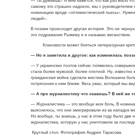
самому это страшно надоело, мы с руководителем
номинацию вроде «оптимистической пьесы». Нужен 
людей».
В поэзии происходит другая история. Это не черну
это подражание Рыжему я и называю жиганством.
Клановости может бояться литературная крит
— Но я заметила и другое: как изменилась поэз
— У украинских поэтов сейчас появились совершен
стала более мужской, более плотной. Ну, известно 
гражданская война сделала мистика Волошина больш
потрясения к ним ближе. Весь ужас, который мы вид
— А про журналистику что скажешь? В ней же т
— Журналистика — это вообще моя боль. В номинац
выяснилось, что они эмигрировали из-за нападок ме
Но вообще, ты знаешь, у нас в этом году было две н
журналистика, которую у нас уничтожили за последни
Круглый стол. Фотография Андрея Тарасова.