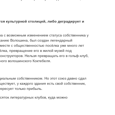
тся культурной столицей, либо деградирует и
на с возможным изменением статуса собственника у
ещанию Волошина, был создан легендарный
вместе с общественностью посёлка уже много лет
сёлка, превращение его в жилой музей под
нструкторов. Нельзя превращать его в гольф-клуб,
ного волошинского Коктебеля.
циальным собственником. Но этот союз давно сдал
ествует, у каждого здания есть свой собственник,
тересует только прибыль.
сяток литературных клубов, куда можно