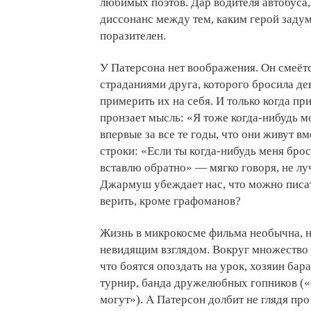
любимых поэтов. Дар водителя автобуса,
диссонанс между тем, каким герой задум
поразителен.
У Патерсона нет воображения. Он смеёт
страданиями друга, которого бросила де
примерить их на себя. И только когда пр
пронзает мысль: «Я тоже когда-нибудь м
впервые за все те годы, что они живут в
строки: «Если ты когда-нибудь меня броси
вставлю обратно» — мягко говоря, не лу
Джармуш убеждает нас, что можно писат
верить, кроме графоманов?
Жизнь в микрокосме фильма необычна, но
невидящим взглядом. Вокруг множество 
что боятся опоздать на урок, хозяин ба
турнир, банда дружелюбных гопников («б
могут»). А Патерсон долбит не глядя пр