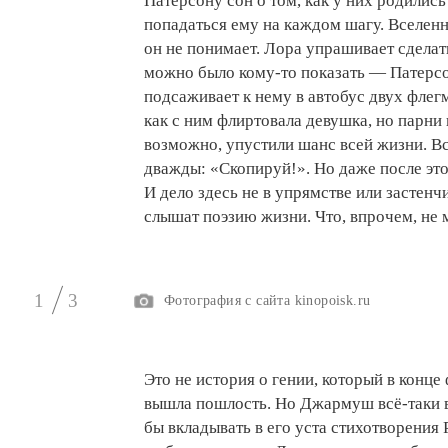
Патерсону сон о том, как у них родилис
попадаться ему на каждом шагу. Вселенн
он не понимает. Лора упрашивает сделат
можно было кому-то показать — Патерсо
подсаживает к нему в автобус двух флег
как с ним флиртовала девушка, но парни
возможно, упустили шанс всей жизни. Вс
дважды: «Скопируй!». Но даже после это
И дело здесь не в упрямстве или застенч
слышат поэзию жизни. Что, впрочем, не 
1
3
Фотография с сайта kinopoisk.ru
Это не история о гении, который в конце
вышла пошлость. Но Джармуш всё-таки ви
бы вкладывать в его уста стихотворения 