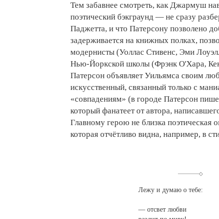
Тем забавнее смотреть, как Джармуш на
поэтический бэкграунд — не сразу разбе
Паджетта, и что Патерсону позволено до
задерживается на книжных полках, позво
модернисты (Уоллас Стивенс, Эми Лоуэлл
Нью-Йоркской школы (Фрэнк О'Хара, Кенн
Патерсон объявляет Уильямса своим лю
искусственный, связанный только с ма
«совпадениям» (в городе Патерсон пише
который фанатеет от автора, написавшег
Главному герою не близка поэтическая 
которая отчётливо видна, например, в с
Лежу и думаю о тебе:
— отсвет любви