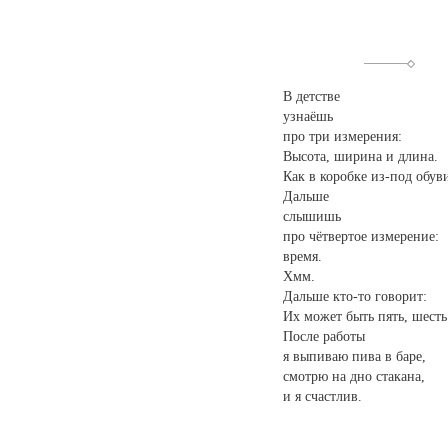
В детстве
узнаёшь
про три измерения:
Высота, ширина и длина.
Как в коробке из-под обув
Дальше
слышишь
про чётвертое измерение:
время.
Хмм.
Дальше кто-то говорит:
Их может быть пять, шесть 
После работы
я выпиваю пива в баре,
смотрю на дно стакана,
и я счастлив.