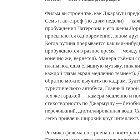
Фильм выстроен так, как Джармуш предст
Семь глав-строф (по дням недели) — каж
пробуждения Патерсона и его жены Лоры.
просыпаются одновременно, лицом друг 
Когда рутина прерывается какими-нибу
пробуждаются в разное время — между н
конечно же, вернётся). Манера съёмки с
планы под едва слышную музыку, никаки
каждой главы экран медленно темнеет). 
обратно можно выучить по кадрам. Будт
туристического автобуса. Главный герой
тех же гаражей — камера медленно и пос
стихотворность по Джармушу — безобид
переживаний, дистиллированная вода. С
легко привлечь широкий круг интеллекту
Ритмика фильма построена на повторах и