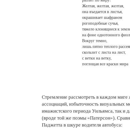
разлит по миру!
Желтая, желтая, желтая,
она въедается в листья,
окрашивает шафраном
рогоподобные сучья,
тяжело клонящиеся к земл
на фоне однотонного фиол
Вокруг темно,
лишь пятно теплого рассея
скользит с листа на лист,
с ветки на ветку,
поглощая все краски мира
Стремление рассмотреть в каждом миге 
ассоциаций, избыточность визуальных м
имажистского периода Уильямса, так и 
(вроде той же поэмы «Патерсон»). Срав
Паджетта в шкуре водителя автобуса: