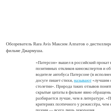
Обозреватель Rara Avis Максим Алпатов о дистиллир
фильме Джармуша.
«Патерсон» вышел в российский прокат 
позитивных откликов киноэкспертов и о
водителе автобуса Патерсоне (в исполне
досуге пишет стихи,
называют
«лучшим 
столетии». Природа таких отзывов понят
скрытые цитаты в фильме явно обращены 
разбирается лучше, чем в литературе. «
критериях поэтичного у режиссёра, чем о
поэзии — всего лишь декорация.