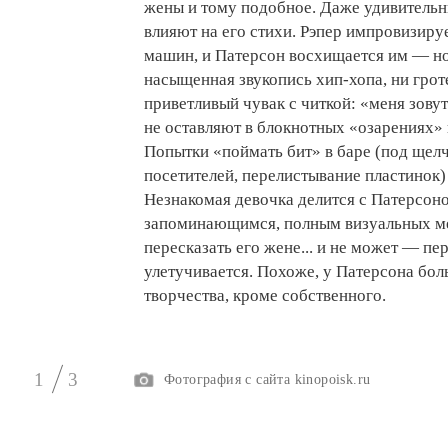
жены и тому подобное. Даже удивительн
влияют на его стихи. Рэпер импровизиру
машин, и Патерсон восхищается им — но
насыщенная звукопись хип-хопа, ни грот
приветливый чувак с читкой: «меня зовут 
не оставляют в блокнотных «озарениях» 
Попытки «поймать бит» в баре (под щел
посетителей, перелистывание пластинок) 
Незнакомая девочка делится с Патерсон
запоминающимся, полным визуальных ме
пересказать его жене... и не может — пер
улетучивается. Похоже, у Патерсона бо
творчества, кроме собственного.
1
3
Фотография с сайта kinopoisk.ru