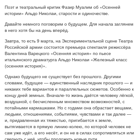
Поэт и театральный критик Фазир Муалим об «Осенней
истории» Альдо Николаи, старости и одиночестве.
Давайте немного поговорим о будущем. Для начала заглянем
в него хотя бы на день вперёд.
Завтра, то есть 9 марта, на Экспериментальной сцене Театра
Российской армии состоится премьера спектакля режиссёра
Валентина Варецкого «Осенняя история» по пьесе
итальянского драматурга Альдо Николаи «Железный класс
(осенняя история)».
Однако будущего не существует без прошлого. Другими
словами, будущее — единственный наследник прошлого — и
никаких тебе вариантов и параллельных сюжетов. Особенно к
концу дней земных. Вначале-то жизнь даётся человеку лёгкой,
воздушной, с бесчисленным множеством возможностей, с
потайными кармашками. Но с годами она обрастает вещами,
людьми, отношениями, событиями, чувствами и так далее —
и, придавленная их тяжестью, пригибается к земле,
вытягивается в прямую линию-колею, по которой человек не
сам уже идёт, а его несёт, и он не в силах сопротивляться или
свернуть с неё, чтобы проложить новые пути.