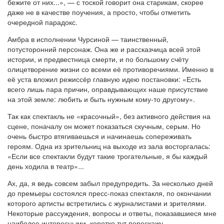
бежите от них...», — с тоской говорит она старикам, скорее
даже не в качестве поучения, а просто, чтобы отметить
очередной парадокс.
Амбра в исполнении Чурсиной — таинственный,
потусторонний персонаж. Она же и рассказчица всей этой
истории, и предвестница смерти, и по большому счёту
олицетворение жизни со всеми её противоречиями. Именно в
её уста вложил режиссёр главную идею постановки: «Есть
всего лишь пара причин, оправдывающих наше присутствие
на этой земле: любить и быть нужным кому-то другому».
Так как спектакль не «красочный», без активного действия на
сцене, поначалу он может показаться скучным, серым. Но
очень быстро втягиваешься и начинаешь сопереживать
героям. Одна из зрительниц на выходе из зала восторгалась:
«Если все спектакли будут такие трогательные, я бы каждый
день ходила в театр»...
Ах, да, я ведь совсем забыл предупредить. За несколько дней
до премьеры состоялся пресс-показ спектакля, по окончании
которого артисты встретились с журналистами и зрителями.
Некоторые рассуждения, вопросы и ответы, показавшиеся мне
наиболее интересными, коротко тут перескажу.