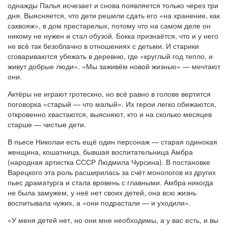
однажды Палья исчезает и снова появляется только через три
дня. Выясняется, что дети решили сдать его «на хранение, как
саквояж», в дом престарелых, потому что на самом деле он
никому не нужен и стал обузой. Бокка признаётся, что и у него
не всё так безоблачно в отношениях с детьми. И старики
сговариваются убежать в деревню, где «круглый год тепло, и
живут добрые люди». «Мы заживём новой жизнью» — мечтают
они.
Актёры не играют гротескно, но всё равно в голове вертится
поговорка «старый — что малый». Их герои легко обижаются,
откровенно хвастаются, выясняют, кто и на сколько месяцев
старше — чистые дети.
В пьесе Николаи есть ещё один персонаж — старая одинокая
женщина, кошатница, бывшая воспитательница Амбра
(народная артистка СССР Людмила Чурсина). В постановке
Варецкого эта роль расширилась за счёт монологов из других
пьес драматурга и стала вровень с главными. Амбра никогда
не была замужем, у неё нет своих детей, она всю жизнь
воспитывала чужих, а «они подрастали — и уходили».
«У меня детей нет, но они мне необходимы, а у вас есть, и вы