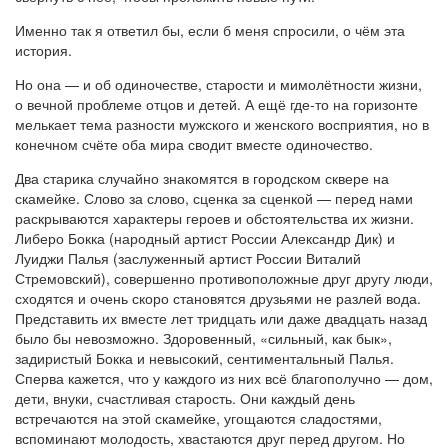
Именно так я ответил бы, если б меня спросили, о чём эта
история.
Но она — и об одиночестве, старости и мимолётности жизни,
о вечной проблеме отцов и детей. А ещё где-то на горизонте
мелькает тема разности мужского и женского восприятия, но в
конечном счёте оба мира сводит вместе одиночество.
Два старика случайно знакомятся в городском сквере на
скамейке. Слово за слово, сценка за сценкой — перед нами
раскрываются характеры героев и обстоятельства их жизни.
Либеро Бокка (народный артист России Александр Дик) и
Луиджи Палья (заслуженный артист России Виталий
Стремовский), совершенно противоположные друг другу люди,
сходятся и очень скоро становятся друзьями не разлей вода.
Представить их вместе лет тридцать или даже двадцать назад
было бы невозможно. Здоровенный, «сильный, как бык»,
задиристый Бокка и невысокий, сентиментальный Палья.
Сперва кажется, что у каждого из них всё благополучно — дом,
дети, внуки, счастливая старость. Они каждый день
встречаются на этой скамейке, угощаются сладостями,
вспоминают молодость, хвастаются друг перед другом. Но