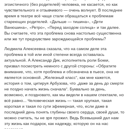
эгоистичного (без родителей) человека, не касается, но как
чувствительного и отзывчивого — очень волнует. В последнее
время в театре всё чаще стали обращаться к проблемам
стареющих родителей. «Дальше — тишина», «Дети
Ванюшина», «Ретро», «Перед заходом солнца» и так далее.
Вы считаете, что эта проблема снова настолько существенна
или же тут предчувствие зарождающейся проблемы?
Людмила Алексеевна сказала, что на самом деле эта
проблема в той или иной степени всегда оставалась
актуальной. А Александр Дик, исполнитель роли Бокки,
призвал посмотреть немного с другой стороны: «Обратите
внимание, что, хотя проблема и обозначена в пьесе, она не
является основной. „Железный класс“, как мне кажется,
история о том, цитируя Арбузова, что „даже за день до смерти
не поздно начать жизнь сначала“. Буквально за день,
возможно, и поздновато, как мы видели в нашем спектакле, но
всё равно... Человеческая жизнь — такая хрупкая, такая
короткая и такая по сути эфемерная, что, если даже в
последний день понять глубины своего сердца, своей души, то
можно считать, ты не зря прожил. Ведь Всевышний дал нам
эту жизнь как подарок, как надежду, которую он на нас
возлагает».