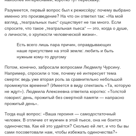
Разумеется, первый вопрос был к режиссёру: почему выбрано
именно это произведение? На что он ответил так: «На мой
взгляд, „театральных пьес“ существует не так много. Если
спросите, что такое „театральная пьеса“ — это, когда о душе,
о личности, о хрупкости человеческой жизни».
Есть всего лишь пара причин, оправдывающих
наше присутствие на этой земле: любить и быть
нужным кому-то другому
Потом, конечно, забросали вопросами Людмилу Чурсину.
Например, спросили о том, почему её интересует тема
смерти: ведь уже вторая роль за сравнительно небольшой
промежуток времени? (Имеется в виду спектакль «Та, которую
не ждут»). Людмила Алексеевна ответила коротко: «Толстой
говорил: день, прожитый без смертной памяти — напрасно
прожитый день».
Тогда ещё вопрос: «Ваша героиня — самодостаточный
человек. В отличие от мужчин в этой пьесе, она не боится
одиночества. Как ей это удаётся? Сколько ей лет, и что бы вы
сами посоветовали нам, чтобы избежать одиночества?»