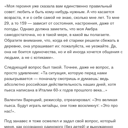
«Моя героиня уже сказала вам единственно правильный
совет: любить и быть кому-нибудь нужным. А что касается
возраста, я и о себе самой не знаю, сколько мне лет. То мне
29, а то 159 — зависит от состояния, настроения, даже от
погоды. Однако должна заметить, что моя Амбра
самодостаточна, но в такой мере, в какой вы полагаете.
Обратите внимание, что, когда её старики решили сбежать в
деревню, она упрашивает их: пожалуйста, не уезжайте. Да,
она не боится одиночества, но и ей иногда хочется общения с
людьми, а не с котиками».
Следующий вопрос был такой. Точнее, даже не вопрос, а
просто удивление: «Та ситуация, которую перед нами
разыгрывается — поначалу смотришь и думаешь: ведь
абсолютно российская действительность наших дней, хотя
пьеса написана в Италии 60-х годов прошлого века...»
Валентин Варецкий, режиссёр, отреагировал: «Это великая
пьеса. Будут играть китайцы, они тоже воскликнут: «Это про
нас!».
Под занавес я тоже осмелел и задал свой вопрос, который
меня, как осознанно одинокого (без детей) и вынужденно