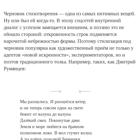
Черновик стихотворения — одна из самых интимных вещей.
Ну или был ей когда-то. В эпоху соцсетей внутренний
диалог с успехом замещается внешним, и поэзию это не
обошло стороной: откровенность строк подменяется
нарочитой небрежностью формы. Поэтому стилизация под
черновик популярна как художественный приём не только у
адептов «новой искренности», экспериментаторов, но и
поэтов традиционного толка. Например, таких, как Дмитрий
Румянцев:
Мы разошлись. И разошёлся ветер,
и он теперь совсем один на свете
бежит от валуна до валуна.
Далёкий смех. Покинутые дачи.
Земля и море любятся на брачном
полночном ложе. В мол стучит волна.
А ты идёшь походкой Береники