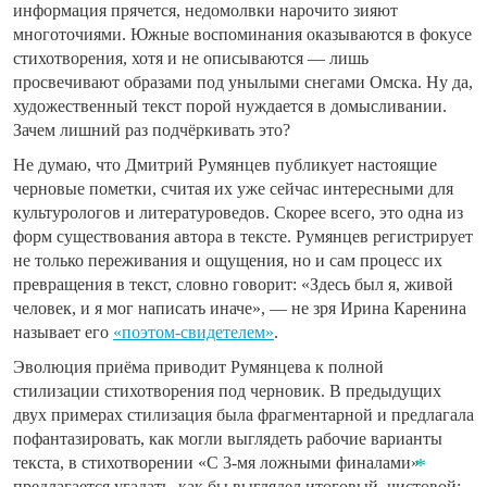
информация прячется, недомолвки нарочито зияют
многоточиями. Южные воспоминания оказываются в фокусе
стихотворения, хотя и не описываются — лишь
просвечивают образами под унылыми снегами Омска. Ну да,
художественный текст порой нуждается в домысливании.
Зачем лишний раз подчёркивать это?
Не думаю, что Дмитрий Румянцев публикует
настоящие
черновые пометки, считая их уже сейчас интересными для
культурологов и литературоведов. Скорее всего, это одна из
форм существования автора в тексте. Румянцев регистрирует
не только переживания и ощущения, но и сам процесс их
превращения в текст, словно говорит: «Здесь был я, живой
человек, и я мог написать иначе», — не зря Ирина Каренина
называет его
«поэтом-свидетелем»
.
Эволюция приёма приводит Румянцева к полной
стилизации стихотворения под черновик. В предыдущих
двух примерах стилизация была фрагментарной и предлагала
пофантазировать, как могли выглядеть рабочие варианты
текста, в стихотворении «С 3-мя ложными финалами»
предлагается угадать, как бы выглядел итоговый, чистовой: