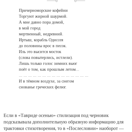
Причерноморские кофейни
Торгуют жирной шаурмой.
А мне давно пора домой,
в мой город
мертвенный, недревний.
Иртыш, корабль Одиссея
до половины врос в песок.
Иль это высится мосток
(слова повытерлись, истлели).
Лишь только голос зимних вьюг
поёт о том, как прошлым летом...
... ... ... ... ... ... ... ... ... ... ... ... ... ... ...
И в тёмном воздухе, за снегом
снованье греческих фелюг.
Если в «Тавриде осенью» стилизация под черновик
подсказывала дополнительную образную информацию для
трактовки стихотворения, то в «Послесловии» наоборот —