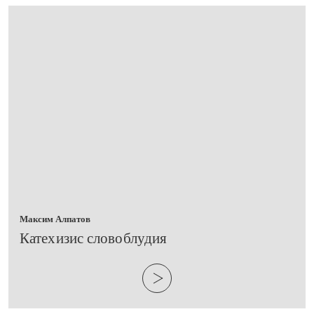
Максим Алпатов
​Катехизис словоблудия