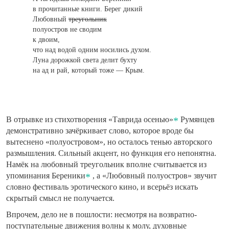
в прочитанные книги. Берег дикий
Любовный
треугольник
полуостров не сводим
к двоим,
что над водой одним носились духом.
Луна дорожкой света делит бухту
на ад и рай, который тоже — Крым.
В отрывке из стихотворения «Таврида осенью»
Румянцев
демонстративно зачёркивает слово, которое вроде бы
вытеснено «полуостровом», но осталось тенью авторского
размышления. Сильный акцент, но функция его непонятна.
Намёк на любовный треугольник вполне считывается из
упоминания Береники
, а «Любовный полуостров» звучит
словно фестиваль эротического кино, и всерьёз искать
скрытый смысл не получается.
Впрочем, дело не в пошлости: несмотря на возвратно-
поступательные движения волны к молу, духовные