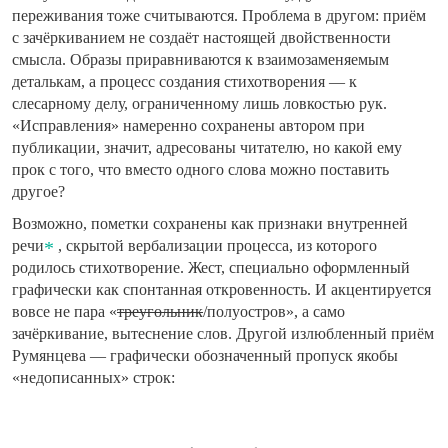
переживания тоже считываются. Проблема в другом: приём
с зачёркиванием не создаёт настоящей двойственности
смысла. Образы приравниваются к взаимозаменяемым
деталькам, а процесс создания стихотворения — к
слесарному делу, ограниченному лишь ловкостью рук.
«Исправления» намеренно сохранены автором при
публикации, значит, адресованы читателю, но какой ему
прок с того, что вместо одного слова можно поставить
другое?
Возможно, пометки сохранены как признаки внутренней
речи
, скрытой вербализации процесса, из которого
родилось стихотворение. Жест, специально оформленный
графически как спонтанная откровенность. И акцентируется
вовсе не пара «
треугольник
/полуостров», а само
зачёркивание, вытеснение слов. Другой излюбленный приём
Румянцева — графически обозначенный пропуск якобы
«недописанных» строк: