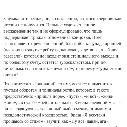
Задумка интересная, но, к сожалению, из этого «черновика»
поэзии не получится. Цельное художественное
высказывание так и не сформулировано, что лишь
подчёркивает трижды отложенная концовка. Поэт
размышляет с преувеличенной, близкой к клоунаде иронией
(наскоро натянутые рейтузы, канючащая детвора, хлебало/
разевало), которая не находит экзистенциального выхода и,
по большому счёту, остаётся зубоскальством, причём
неточным: если критик «
нечастый
», то почему «буркнет мне
опять
»?
Что касается зачёркиваний, то их уместнее применить к
пустым оборотам и тривиальностям, которых в тексте
предостаточно: «пришла пора», «пусть», «и вот», «живи-
живи», «в судьбе моей» и так далее. Замена «ледяной мглы»
на «слюдяную» — тоскливый выбор между штампом и
псевдопоэтической красивостью. Фраза «Я все-таки
прощаюсь со стихом» звучит, как «Ну всё, давай, ага»,