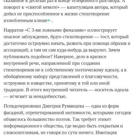
сказанное в десятый раз в конце телефонного разговора. А
поворот к «святой немоте» — капитуляция автора, который
добил не приспособленное к жизни стихотворение
излюбленным клише
.
Нарратив «С 3-мя ложными финалами» иллюстрирует
опасное заблуждение, будто стихотворение — тост, который
достаточно остроумно начать, развить при помощи образов и
ассоциаций, а там он сам куда-нибудь да вырулит. Зачем
публиковать подобное? Наверное, дело в кризисе
внутренней речи, направленной при создании
стихотворения не к собственному поэтическому идеалу, а к
обобщённому набору представлений о благозвучности,
остроумии и изяществе, принятому в той или иной
традиции. В итоге
внутренний читатель
— носитель идеала
— исчезает за ненадобностью.
Псевдочерновики Дмитрия Румянцева — одна из форм
фасадной, отрепетированной интимности, которыми сегодня
обзавелось большинство поэтов. Так требует этикет
информационного общества, где модно быть открытым и
словоохотливым, не говоря по сути ничего. Имитация