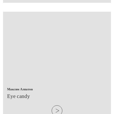
Максим Алпатов
​Eye candy