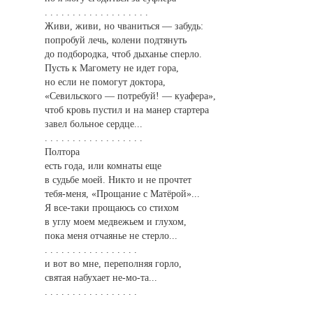
. . . . . . . . . . . . . . . . . . .
Живи, живи, но чваниться — забудь:
попробуй лечь, колени подтянуть
до подбородка, чтоб дыханье сперло.
Пусть к Магомету не идет гора,
но если не помогут доктора,
«Севильского — потребуй! — куафера»,
чтоб кровь пустил и на манер стартера
завел больное сердце...
. . . . . . . . . . . . . . . . . .
Полтора
есть года, или комнаты еще
в судьбе моей. Никто и не прочтет
тебя-меня, «Прощание с Матёрой»...
Я все-таки прощаюсь со стихом
в углу моем медвежьем и глухом,
пока меня отчаянье не стерло...
. . . . . . . . . . . . . . . . .
и вот во мне, переполняя горло,
святая набухает не-мо-та...
. . . . . . . . . . . . . . . . .