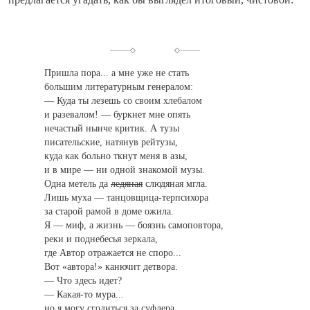
Пришла пора... а мне уже не стать
большим литературным генералом:
— Куда ты лезешь со своим хлебалом
и разевалом! — буркнет мне опять
нечастый нынче критик. А тузы
писательские, натянув рейтузы,
куда как больно ткнут меня в азы,
и в мире — ни одной знакомой музы.
Одна метель да
ледяная
слюдяная мгла.
Лишь муха — танцовщица-терпсихора
за старой рамой в доме ожила.
Я — миф, а жизнь — боязнь самоповтора,
реки и поднебесья зеркала,
где Автор отражается не споро...
Вот «автора!» канючит детвора.
— Что здесь идет?
— Какая-то мура...
но я могу сгодиться за суфлера