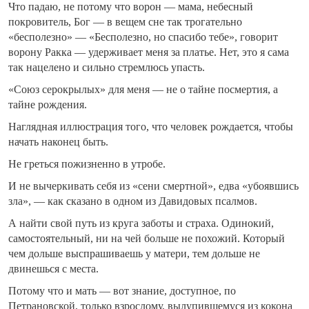
Что падаю, не потому что ворон — мама, небесный
покровитель, Бог — в вещем сне так трогательно
«бесполезно» — «Бесполезно, но спасибо тебе», говорит
ворону Ракка — удерживает меня за платье. Нет, это я сама
так нацелено и сильно стремлюсь упасть.
«Союз серокрылых» для меня — не о тайне посмертия, а
тайне рождения.
Наглядная иллюстрация того, что человек рождается, чтобы
начать наконец быть.
Не греться пожизненно в утробе.
И не вычеркивать себя из «сени смертной», едва «убоявшись
зла», — как сказано в одном из Давидовых псалмов.
А найти свой путь из круга заботы и страха. Одинокий,
самостоятельный, ни на чей больше не похожий. Который
чем дольше выспрашиваешь у матери, тем дольше не
двинешься с места.
Потому что и мать — вот знание, доступное, по
Петрановской, только взрослому, вылупившемуся из кокона