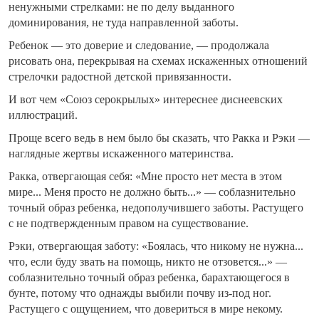
ненужными стрелками: не по делу выданного
доминирования, не туда направленной заботы.
Ребенок — это доверие и следование, — продолжала
рисовать она, перекрывая на схемах искаженных отношений
стрелочки радостной детской привязанности.
И вот чем «Союз серокрылых» интереснее диснеевских
иллюстраций.
Проще всего ведь в нем было бы сказать, что Ракка и Рэки —
наглядные жертвы искаженного материнства.
Ракка, отвергающая себя: «Мне просто нет места в этом
мире... Меня просто не должно быть...» — соблазнительно
точный образ ребенка, недополучившего заботы. Растущего
с не подтвержденным правом на существование.
Рэки, отвергающая заботу: «Боялась, что никому не нужна...
что, если буду звать на помощь, никто не отзовется...» —
соблазнительно точный образ ребенка, барахтающегося в
бунте, потому что однажды выбили почву из-под ног.
Растущего с ощущением, что довериться в мире некому.