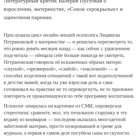
Литературный критик Валерия Пустовая о
взрослении, материнстве, «Союзе серокрылых» и
одиночном парении.
Прослушала цикл онлайн-лекций психолога Людмилы
Петрановской о материнстве — и решилась пересмотреть то,
что ровно девять месяцев назад — как сейчас с удивлением
подсчитала — обещала себе больше никогда не смотреть.
Петрановская говорила об искаженных образах матери:
«скупой», «чрезмерной», «слабой», «токсичной» — и
способах исцеления отношений с такой вот недополученной
в детстве мамой, когда ты уже взрослая дочь и сама
готовишься на практике не то опровергнуть, не то прилежно
повторить ее прокатившуюся по тебе программу воспитания.
Психолог опиралась на картинки из СМИ, опровергала
стереотипы: сравните, мол, эту печальную старушку и эту
ведьму из кошмаров — последняя оказалась многодетной
заботливой матерью, просто позировавшей в гриме для
журнала, а первая в самом деле погубила сына из скупости.