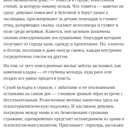
стеной, за которую никому нельзя. Что томятся — заметно не
сразу: девушки помогают в булочной и берут уроки у
часовщика, присматривают за детьми помладше и гоняют
птиц, разоряющих свалку, седлают велосипеды и гуляют в
поле среди ветряков. Кажется, они целиком захвачены
своими повседневными послушаниями, благодаря которым
получают от города кров, одежду и пропитание. Но, хлопоча
и болтая, поспешая и даже иногда смеясь, каждая внутренне
сосредоточена совсем на другом.
На том, от чего повседневные милые заботы заслоняют, как
каменная кладка — от глубины колодца, куда рано или
поздно все равно придется упасть.
Сухой колодец в сериале, с забытыми и не опознанными
останками на самом дне — слишком зримый образ встречи с
бессознательным. Религиозные мотивы нанесены здесь на
психотерапевтическую подложку. И наставник девушек,
посредник между ними и их безмолвными суровыми
стражами, одновременно предстает исповедником из храма и
психологом-консультантом. Приглашает: «присядь, расскажи