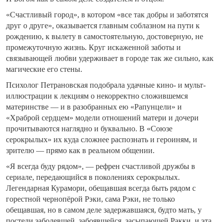
«Счастливый город», в котором «все так добры и заботятся
друг о друге», оказывается главным соблазном на пути к
рождению, к вылету в самостоятельную, достоверную, не
промежуточную жизнь. Круг искаженной заботы и
связывающей любви удерживает в городе так же сильно, как
магические его стены.
Психолог Петрановская подобрала удачные кино- и мульт-
иллюстрации к лекциям о некорректно сложившемся
материнстве — и в разобранных ею «Рапунцели» и
«Храброй сердцем» модели отношений матери и дочери
прочитываются наглядно и буквально. В «Союзе
серокрылых» их куда сложнее распознать и героиням, и
зрителю — прямо как в реальном общении.
«Я всегда буду рядом», — рефрен счастливой дружбы в
сериале, передающийся в поколениях серокрылых.
Легендарная Курамори, обещавшая всегда быть рядом с
горестной чернопёрой Рэки, сама Рэки, не только
обещавшая, но в самом деле задержавшаяся, будто мать, у
постели заболевшей, забоявшейся, засыпающей Ракки, и эта