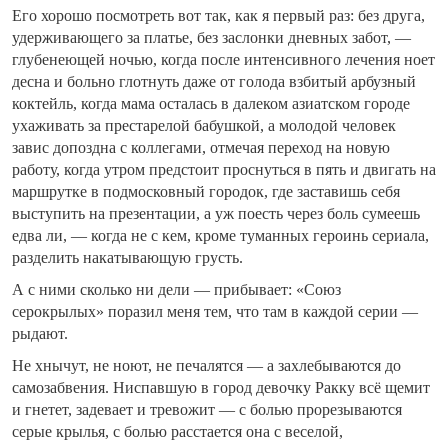
Его хорошо посмотреть вот так, как я первый раз: без друга,
удерживающего за платье, без заслонки дневных забот, —
глубенеющей ночью, когда после интенсивного лечения ноет
десна и больно глотнуть даже от голода взбитый арбузный
коктейль, когда мама осталась в далеком азиатском городе
ухаживать за престарелой бабушкой, а молодой человек
завис допоздна с коллегами, отмечая переход на новую
работу, когда утром предстоит проснуться в пять и двигать на
маршрутке в подмосковный городок, где заставишь себя
выступить на презентации, а уж поесть через боль сумеешь
едва ли, — когда не с кем, кроме туманных героинь сериала,
разделить накатывающую грусть.
А с ними сколько ни дели — прибывает: «Союз
серокрылых» поразил меня тем, что там в каждой серии —
рыдают.
Не хнычут, не ноют, не печалятся — а захлебываются до
самозабвения. Ниспавшую в город девочку Ракку всё щемит
и гнетет, задевает и тревожит — с болью прорезываются
серые крылья, с болью расстается она с веселой,