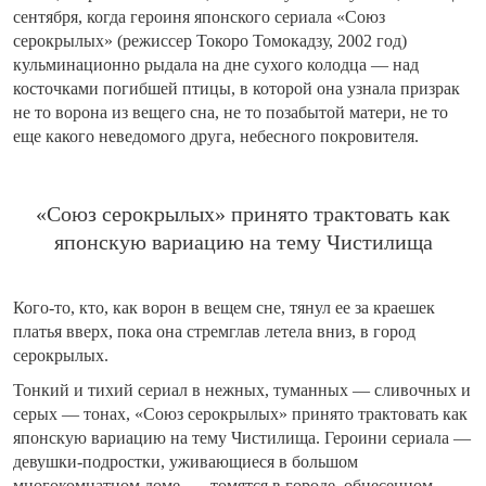
сентября, когда героиня японского сериала «Союз
серокрылых» (режиссер Токоро Томокадзу, 2002 год)
кульминационно рыдала на дне сухого колодца — над
косточками погибшей птицы, в которой она узнала призрак
не то ворона из вещего сна, не то позабытой матери, не то
еще какого неведомого друга, небесного покровителя.
«Союз серокрылых» принято трактовать как
японскую вариацию на тему Чистилища
Кого-то, кто, как ворон в вещем сне, тянул ее за краешек
платья вверх, пока она стремглав летела вниз, в город
серокрылых.
Тонкий и тихий сериал в нежных, туманных — сливочных и
серых — тонах, «Союз серокрылых» принято трактовать как
японскую вариацию на тему Чистилища. Героини сериала —
девушки-подростки, уживающиеся в большом
многокомнатном доме, — томятся в городе, обнесенном