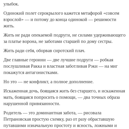
улыбок.
Одинокий полет серокрылого кажется метафорой «совсем
взрослой» — и потому до конца одинокой — решимости
жить.
Жить не ради опекаемой подруги, не силами удерживающего
за платье ворона, не заботами старшей по дому сестры.
Жить ради себя, оборвав сиротский плач.
Две главные героини — две лучшие подруги — робкая
послушливая Ракка и властная заботливая Рэки — на миг
покажутся антагонистками.
Но это — не конфликт, а полное дополнение.
Искаженная дочь, боящаяся жить без старшего, и искаженная
мать, боящаяся попросить о помощи, — два точных образа
нарушенной привязанности.
Родитель — это доминантная забота, — рисовала
Петрановская простую схемку, раз от разу обраставшую
путавшими изначальную простоту и ясность, ложными и