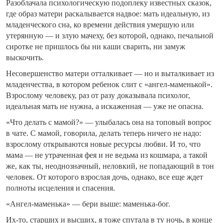
Разоблачала психологическую подоплеку известных сказок,
где образ матери раскалывается надвое: мать идеальную, из
младенческого сна, ко времени действия умершую или
утерянную — и злую мачеху, без которой, однако, печальной
сиротке не пришлось бы ни каши сварить, ни замуж
выскочить.
Несовершенство матери отталкивает — но и выталкивает из
младенчества, в котором ребенок слит с «ангел-маменькой».
Взрослому человеку, раз от разу доказывала психолог,
идеальная мать не нужна, а искаженная — уже не опасна.
«Что делать с мамой?» — улыбалась она на топовый вопрос
в чате. С мамой, говорила, делать теперь ничего не надо:
взрослому открываются новые ресурсы любви. И то, что
мама — не утраченная фея и не ведьма из кошмара, а такой
же, как ты, неоднозначный, неловкий, не попадающий в тон
человек. От которого взрослая дочь, однако, все еще ждет
полноты исцеления и спасения.
«Ангел-маменька» — бери выше: маменька-бог.
Их-то, старших и высших, я тоже спутала в ту ночь, в конце