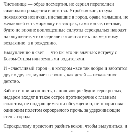
Чистилище — образ посмертия, но сериал переполнен
символами рождения и детства. Утроба-кокон, откуда
появляются новички, ниспавшие в город, орава малышни, не
желающей есть морковку на завтрак, сами юные, светлые,
будто не вполне воплощенные силуэты серокрылых наводят
на ощущение, что в сериале готовятся не к посмертному
воздаянию, а к рождению.
Вылуплению в свет — что бы это ни значило: встречу с
Богом-Отцом или земными родителями.
И «счастливый город», в котором «все так добры и заботятся
друг о друге», мучает героинь, как детей — искаженное
детство.
Забота и привязанность, наполняющие будни серокрылых,
недаром входят в такое острое противоречие с главным
сюжетом, не поддающимся ни обсуждению, ни прорисовке:
одиноким полетом серокрылого прочь, за удерживающие
стены города.
Серокрылому предстоит разбить кокон, чтобы вылупиться, и