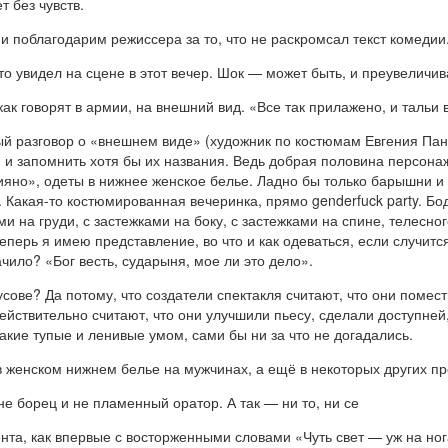
 без чувств.
 и поблагодарим режиссера за то, что не раскромсал текст комедии
что увидел на сцене в этот вечер. Шок — может быть, и преувеличи
к говорят в армии, на внешний вид. «Все так прилажено, и тальи в
ый разговор о «внешнем виде» (художник по костюмам Евгения Пан
 и запомнить хотя бы их названия. Ведь добрая половина персона
яно», одеты в нижнее женское белье. Ладно бы только барышни и 
Какая-то костюмированная вечеринка, прямо genderfuck party. Боди
и на груди, с застежками на боку, с застежками на спине, телесно
еперь я имею представление, во что и как одеваться, если случит
чило? «Бог весть, сударыня, мое ли это дело».
ове? Да потому, что создатели спектакля считают, что они помес
действительно считают, что они улучшили пьесу, сделали доступне
кие тупые и ленивые умом, сами бы ни за что не догадались.
в женском нижнем белье на мужчинах, а ещё в некоторых других п
е борец и не пламенный оратор. А так — ни то, ни се
нта, как впервые с восторженными словами «Чуть свет — уж на но