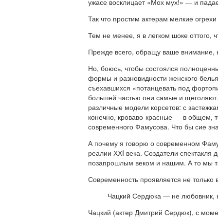
ужасе восклицает «Мох мух!» — и падает
Так что простим актерам мелкие огрехи
Тем не менее, я в легком шоке оттого, 
Прежде всего, обращу ваше внимание, ка
Но, боюсь, чтобы состоялся полноценн
формы и разновидности женского белья
съехавшихся «потанцевать под фортопи
большей частью они самые и щеголяют. 
различные модели корсетов: с застежкам
конечно, кроваво-красные — в общем, т
современного Фамусова. Что бы сие зна
А почему я говорю о современном Фамус
реалии ХХI века. Создатели спектакля 
позапрошлым веком и нашим. А то мы та
Современность проявляется не только 
Чацкий Сердюка — не любовник, н
Чацкий (актер Дмитрий Сердюк), с моме