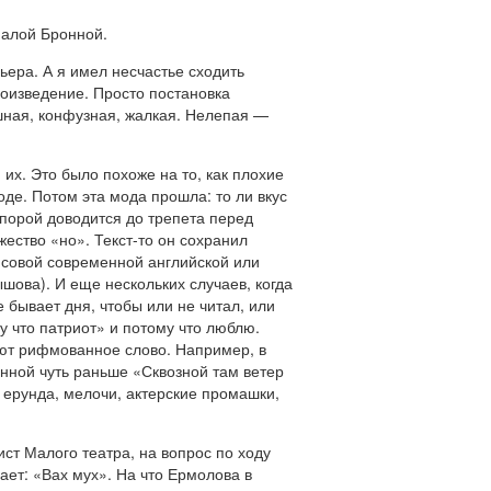
Малой Бронной.
ьера. А я имел несчастье сходить
роизведение. Просто постановка
шная, конфузная, жалкая. Нелепая —
их. Это было похоже на то, как плохие
де. Потом эта мода прошла: то ли вкус
 порой доводится до трепета перед
ество «но». Текст-то он сохранил
опсовой современной английской или
шова). И еще нескольких случаев, когда
е бывает дня, чтобы или не читал, или
у что патриот» и потому что люблю.
ляют рифмованное слово. Например, в
нной чуть раньше «Сквозной там ветер
сё ерунда, мелочи, актерские промашки,
т Малого театра, на вопрос по ходу
ает: «Вах мух». На что Ермолова в