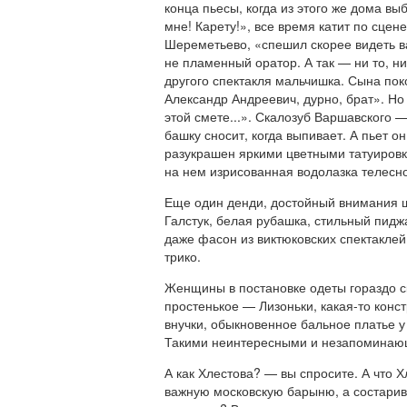
конца пьесы, когда из этого же дома вы
мне! Карету!», все время катит по сцен
Шереметьево, «спешил скорее видеть в
не пламенный оратор. А так — ни то, ни
другого спектакля мальчишка. Сына поко
Александр Андреевич, дурно, брат». Но 
этой смете...». Скалозуб Варшавского
башку сносит, когда выпивает. А пьет 
разукрашен яркими цветными татуировка
на нем изрисованная водолазка телесно
Еще один денди, достойный внимания ш
Галстук, белая рубашка, стильный пидж
даже фасон из виктюковских спектакле
трико.
Женщины в постановке одеты гораздо ск
простенькое — Лизоньки, какая-то кон
внучки, обыкновенное бальное платье 
Такими неинтересными и незапоминающ
А как Хлестова? — вы спросите. А что Х
важную московскую барыню, а состаривш