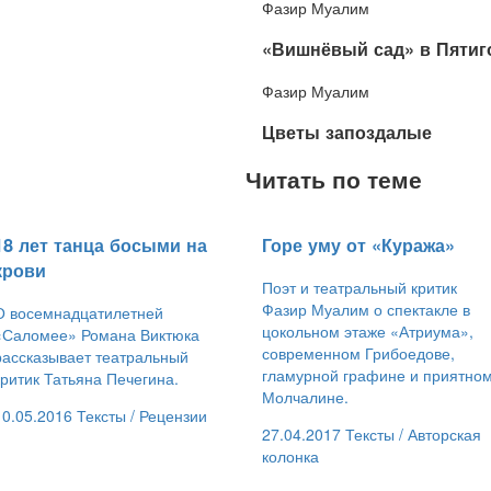
Фазир Муалим
​«Вишнёвый сад» в Пятиг
Фазир Муалим
​Цветы запоздалые
Читать по теме
​18 лет танца босыми на
​Горе уму от «Куража»
крови
Поэт и театральный критик
Фазир Муалим о спектакле в
О восемнадцатилетней
цокольном этаже «Атриума»,
«Саломее» Романа Виктюка
современном Грибоедове,
рассказывает театральный
гламурной графине и приятно
критик Татьяна Печегина.
Молчалине.
10.05.2016
Тексты /
Рецензии
27.04.2017
Тексты /
Авторская
колонка