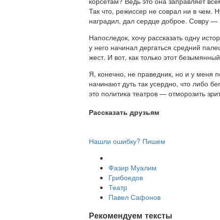
корсетам? Ведь это она заправляет все
Так что, режиссер не соврал ни в чем. 
наградил, дал сердце доброе. Совру — 
Напоследок, хочу рассказать одну исто
у него начинал дергаться средний пале
жест. И вот, как только этот безымянны
Я, конечно, не праведник, но и у меня
начинают дуть так усердно, что либо бе
это политика театров — отморозить зри
Рассказать друзьям
Нашли ошибку? Пишем
Фазир Муалим
Грибоедов
Театр
Павел Сафонов
Рекомендуем тексты