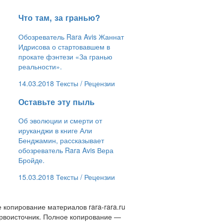
​Что там, за гранью?
Обозреватель Rara Avis Жаннат
Идрисова о стартовавшем в
прокате фэнтези «За гранью
реальности».
14.03.2018
Тексты /
Рецензии
​Оставьте эту пыль
Об эволюции и смерти от
ируканджи в книге Али
Бенджамин, рассказывает
обозреватель Rara Avis Вера
Бройде.
15.03.2018
Тексты /
Рецензии
 копирование материалов rara-rara.ru
ервоисточник. Полное копирование —