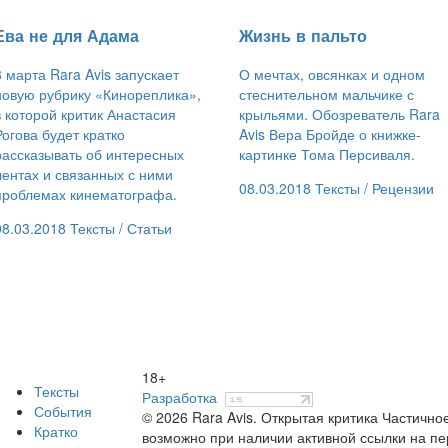
Ева не для Адама
​Жизнь в пальто
8 марта Rara Avis запускает
О мечтах, овсянках и одном
новую рубрику «Кинореплика»,
стеснительном мальчике с
в которой критик Анастасия
крыльями. Обозреватель Rara
Рогова будет кратко
Avis Вера Бройде о книжке-
рассказывать об интересных
картинке Тома Персиваля.
лентах и связанных с ними
08.03.2018
Тексты /
Рецензии
проблемах кинематографа.
08.03.2018
Тексты /
Статьи
18+
Тексты
Разработка
События
© 2026 Rara Avis. Открытая критика
Частичное
Кратко
возможно при наличии активной ссылки на п