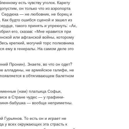
бленному есть чувству уголок. Карету
допустим, он только что из аэропорта
й Сердюка — не любовник, не борец и
т. Как будто ошибся сценой и зашел из
ердце, такого принять и упрекнуть: «Ах,
обрил его, сказав: «Мне нравится при
енской или афганской войны, которому
Весь крепкий, могучий торс полковника
ься ему в генералы. На самом деле это
ий Пронин). Знаете, во что он одет?
ые алладины, не армейское галифе, не
н появляется в обтягивающем балетном
ременные (нам) платьица Софьи,
лисе в Стране чудес — у графини-
рафиня-бабушка — вообще неприметны.
й Гурьянов. То есть он и играет не
а у всех окружающих эта страсть к