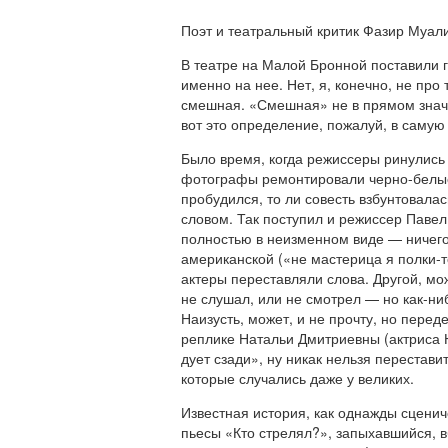
Поэт и театральный критик Фазир Муал
В театре на Малой Бронной поставили г
именно на нее. Нет, я, конечно, не пр
смешная. «Смешная» не в прямом значе
вот это определение, пожалуй, в самую 
Было время, когда режиссеры ринулись 
фотографы ремонтировали черно-белые 
пробудился, то ли совесть взбунтовалас
словом. Так поступил и режиссер Павел
полностью в неизменном виде — ничего 
американской («не мастерица я полки-т
актеры переставляли слова. Другой, мож
не слушал, или не смотрел — но как-ни
Наизусть, может, и не прочту, но пере
реплике Натальи Дмитриевны (актриса Н
дует сзади», ну никак нельзя перестави
которые случались даже у великих.
Известная история, как однажды сцени
пьесы «Кто стрелял?», запыхавшийся, в