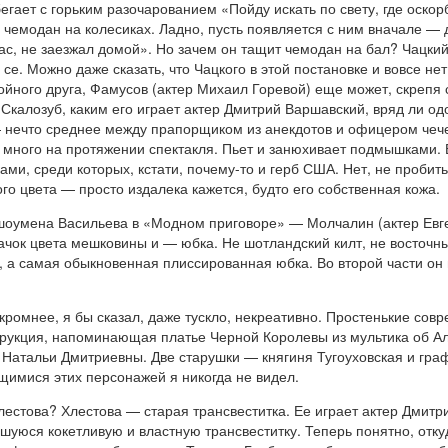
бегает с горьким разочарованием «Пойду искать по свету, где оскор
е чемодан на колесиках. Ладно, пусть появляется с ним вначале — 
ас, не заезжал домой». Но зачем он тащит чемодан на бал? Чацки
 се. Можно даже сказать, что Чацкого в этой постановке и вовсе не
йного друга, Фамусов (актер Михаил Горевой) еще может, скрепя с
Скалозуб, каким его играет актер Дмитрий Варшавский, вряд ли од
 — нечто среднее между прапорщиком из анекдотов и офицером чеч
он много на протяжении спектакля. Пьет и занюхивает подмышками. 
ми, среди которых, кстати, почему-то и герб США. Нет, не пробит
го цвета — просто издалека кажется, будто его собственная кожа.
оумена Васильева в «Модном приговоре» — Молчалин (актер Евген
ачок цвета мешковины и — юбка. Не шотландский килт, не восточн
й, а самая обыкновенная плиссированная юбка. Во второй части о
ромнее, я бы сказал, даже тускло, некреативно. Простенькие сов
струкция, напоминающая платье Черной Королевы из мультика об А
у Натальи Дмитриевны. Две старушки — княгиня Тугоуховская и г
имися этих персонажей я никогда не видел.
лестова? Хлестова — старая трансвеститка. Ее играет актер Дмитри
уюся кокетливую и властную трансвеститку. Теперь понятно, откуд