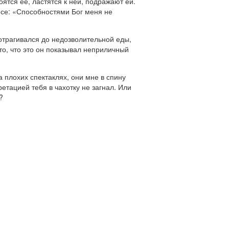
ятся ее, ластятся к ней, подражают ей.
ьесе: «Способностями Бог меня не
отрагивался до недозволительной еды,
то, что это он показывал неприличный
 плохих спектаклях, они мне в спину
ретацией тебя в чахотку не загнал. Или
?