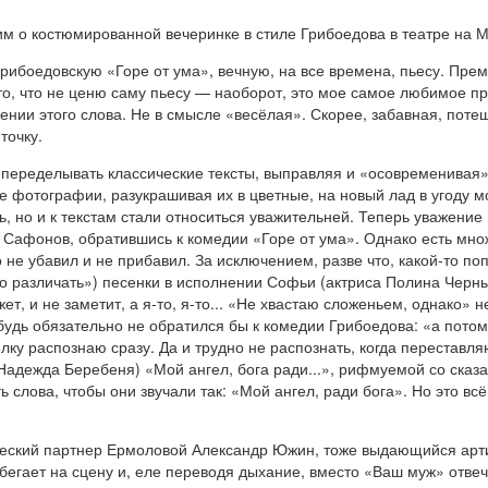
им о костюмированной вечеринке в стиле Грибоедова в театре на 
рибоедовскую «Горе от ума», вечную, на все времена, пьесу. Прем
о то, что не ценю саму пьесу — наоборот, это мое самое любимое п
нии этого слова. Не в смысле «весёлая». Скорее, забавная, поте
точку.
переделывать классические тексты, выправляя и «осовременивая» 
фотографии, разукрашивая их в цветные, на новый лад в угоду мо
ь, но и к текстам стали относиться уважительней. Теперь уважение
 Сафонов, обратившись к комедии «Горе от ума». Однако есть множ
не убавил и не прибавил. За исключением, разве что, какой-то п
о различать») песенки в исполнении Софьи (актриса Полина Черны
ет, и не заметит, а я-то, я-то... «Не хвастаю сложеньем, однако» н
будь обязательно не обратился бы к комедии Грибоедова: «а потом
делку распознаю сразу. Да и трудно не распознать, когда перестав
адежда Беребеня) «Мой ангел, бога ради...», рифмуемой со сказа
ть слова, чтобы они звучали так: «Мой ангел, ради бога». Но это в
ческий партнер Ермоловой Александр Южин, тоже выдающийся артис
бегает на сцену и, еле переводя дыхание, вместо «Ваш муж» отвеч