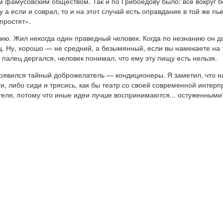
м фамусовским обществом. Так и по Грибоедову было: все вокруг бо
Ну а если и соврал, то и на этот случай есть оправдание в той же п
простят».
рию. Жил некогда один праведный человек. Когда по незнанию он д
ц. Ну, хорошо — не средний, а безымянный, если вы намекаете на 
й палец дергался, человек понимал, что ему эту пищу есть нельзя.
 появился тайный доброжелатель — кондиционеры. Я заметил, что на
ги, либо сиди и трясись, как бы театр со своей современной интерп
теля, потому что иные идеи лучше воспринимаются... остуженными