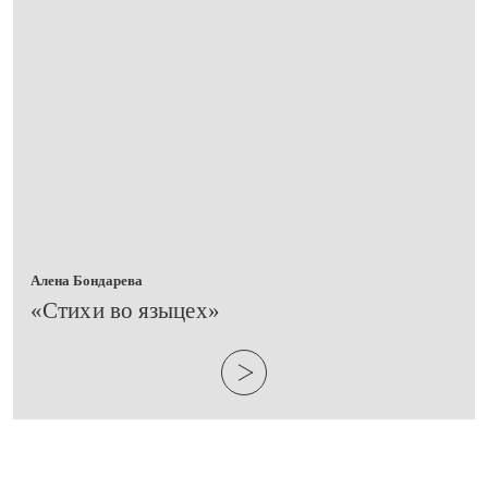
Алена Бондарева
​«Стихи во языцех»