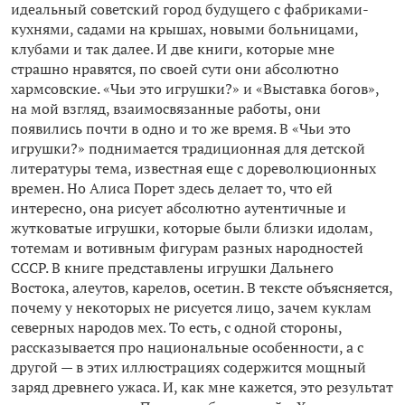
идеальный советский город будущего с фабриками-
кухнями, садами на крышах, новыми больницами,
клубами и так далее. И две книги, которые мне
страшно нравятся, по своей сути они абсолютно
хармсовские. «Чьи это игрушки?» и «Выставка богов»,
на мой взгляд, взаимосвязанные работы, они
появились почти в одно и то же время. В «Чьи это
игрушки?» поднимается традиционная для детской
литературы тема, известная еще с дореволюционных
времен. Но Алиса Порет здесь делает то, что ей
интересно, она рисует абсолютно аутентичные и
жутковатые игрушки, которые были близки идолам,
тотемам и вотивным фигурам разных народностей
СССР. В книге представлены игрушки Дальнего
Востока, алеутов, карелов, осетин. В тексте объясняется,
почему у некоторых не рисуется лицо, зачем куклам
северных народов мех. То есть, с одной стороны,
рассказывается про национальные особенности, а с
другой — в этих иллюстрациях содержится мощный
заряд древнего ужаса. И, как мне кажется, это результат