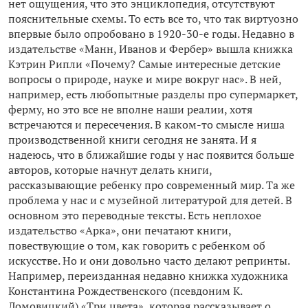
нет ощущения, что это энциклопедия, отсутствуют
пояснительные схемы. То есть все то, что так виртуозно
впервые было опробовано в 1920-30-е годы. Недавно в
издательстве «Манн, Иванов и Фербер» вышла книжка
Кэтрин Рипли «Почему? Самые интересные детские
вопросы о природе, науке и мире вокруг нас». В ней,
например, есть любопытные разделы про супермаркет,
ферму, но это все не вполне наши реалии, хотя
встречаются и пересечения. В каком-то смысле ниша
производственной книги сегодня не занята. И я
надеюсь, что в ближайшие годы у нас появится больше
авторов, которые начнут делать книги,
рассказывающие ребенку про современный мир. Та же
проблема у нас и с музейной литературой для детей. В
основном это переводные тексты. Есть неплохое
издательство «Арка», они печатают книги,
повествующие о том, как говорить с ребенком об
искусстве. Но и они довольно часто делают репринты.
Например, переизданная недавно книжка художника
Константина Рождественского (псевдоним К.
Ломовицкий) «Три цвета», которая рассказывает о