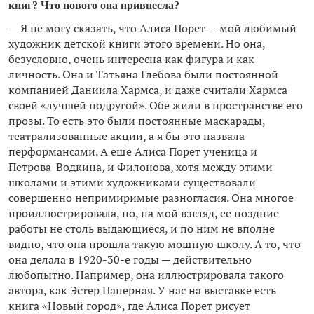
книг? Что нового она привнесла?
— Я не могу сказать, что Алиса Порет — мой любимый
художник детской книги этого времени. Но она,
безусловно, очень интересна как фигура и как
личность. Она и Татьяна Глебова были постоянной
компанией Даниила Хармса, и даже считали Хармса
своей «лучшей подругой». Обе жили в пространстве его
прозы. То есть это были постоянные маскарады,
театрализованные акции, а я бы это назвала
перформансами. А еще Алиса Порет ученица и
Петрова-Водкина, и Филонова, хотя между этими
школами и этими художниками существовали
совершенно непримиримые разногласия. Она многое
проиллюстрировала, но, на мой взгляд, ее поздние
работы не столь выдающиеся, и по ним не вполне
видно, что она прошла такую мощную школу. А то, что
она делала в 1920-30-е годы — действительно
любопытно. Например, она иллюстрировала такого
автора, как Эстер Паперная. У нас на выставке есть
книга «Новый город», где Алиса Порет рисует