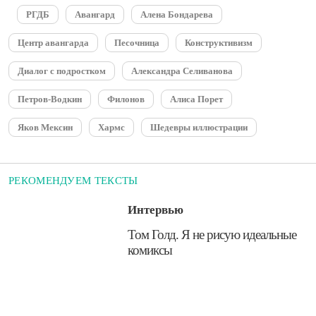
РГДБ
Авангард
Алена Бондарева
Центр авангарда
Песочница
Конструктивизм
Диалог с подростком
Александра Селиванова
Петров-Водкин
Филонов
Алиса Порет
Яков Мексин
Хармс
Шедевры иллюстрации
РЕКОМЕНДУЕМ ТЕКСТЫ
Интервью
​Том Голд. Я не рисую идеальные
комиксы