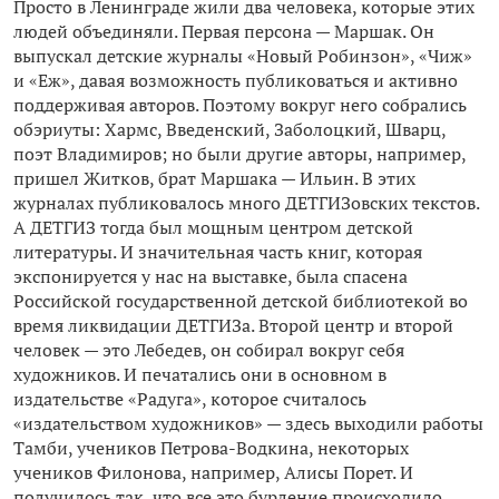
Просто в Ленинграде жили два человека, которые этих
людей объединяли. Первая персона — Маршак. Он
выпускал детские журналы «Новый Робинзон», «Чиж»
и «Еж», давая возможность публиковаться и активно
поддерживая авторов. Поэтому вокруг него собрались
обэриуты: Хармс, Введенский, Заболоцкий, Шварц,
поэт Владимиров; но были другие авторы, например,
пришел Житков, брат Маршака — Ильин. В этих
журналах публиковалось много ДЕТГИЗовских текстов.
А ДЕТГИЗ тогда был мощным центром детской
литературы. И значительная часть книг, которая
экспонируется у нас на выставке, была спасена
Российской государственной детской библиотекой во
время ликвидации ДЕТГИЗа. Второй центр и второй
человек — это Лебедев, он собирал вокруг себя
художников. И печатались они в основном в
издательстве «Радуга», которое считалось
«издательством художников» — здесь выходили работы
Тамби, учеников Петрова-Водкина, некоторых
учеников Филонова, например, Алисы Порет. И
получилось так, что все это бурление происходило