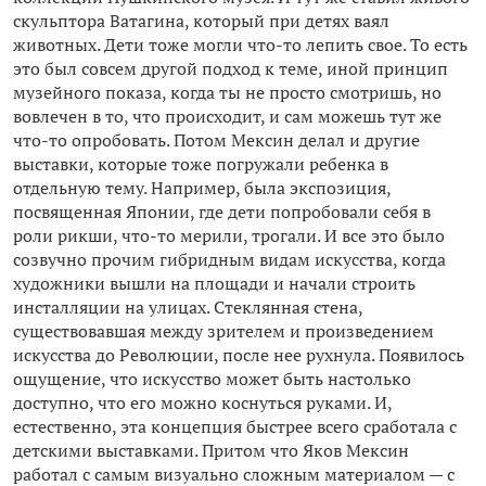
скульптора Ватагина, который при детях ваял
животных. Дети тоже могли что-то лепить свое. То есть
это был совсем другой подход к теме, иной принцип
музейного показа, когда ты не просто смотришь, но
вовлечен в то, что происходит, и сам можешь тут же
что-то опробовать. Потом Мексин делал и другие
выставки, которые тоже погружали ребенка в
отдельную тему. Например, была экспозиция,
посвященная Японии, где дети попробовали себя в
роли рикши, что-то мерили, трогали. И все это было
созвучно прочим гибридным видам искусства, когда
художники вышли на площади и начали строить
инсталляции на улицах. Стеклянная стена,
существовавшая между зрителем и произведением
искусства до Революции, после нее рухнула. Появилось
ощущение, что искусство может быть настолько
доступно, что его можно коснуться руками. И,
естественно, эта концепция быстрее всего сработала с
детскими выставками. Притом что Яков Мексин
работал с самым визуально сложным материалом — с