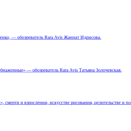
ко, — обозреватель Rara Avis Жаннат Идрисова.
бнаженные» — обозреватель Rara Avis Татьяна Золочевская.
, смерти и взрослении, искусстве рисования, целительстве и 