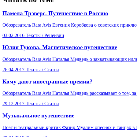
​Памела Трэверс. Путешествие в Россию
Обозреватель Rara Avis Евгения Коробкова о советских прикл
03.02.2016
Тексты /
Рецензии
​Юлия Гукова. Магнетическое путешествие
Обозреватель Rara Avis Наталья Медведь о захватывающих илл
26.04.2017
Тексты /
Статьи
​Кому дают иностранные премии?
Обозреватель Rara Avis Наталья Медведь рассказывает о том, 
29.12.2017
Тексты /
Статьи
Музыкальное путешествие
Поэт и театральный критик Фазир Муалим опеснях и танцах в 