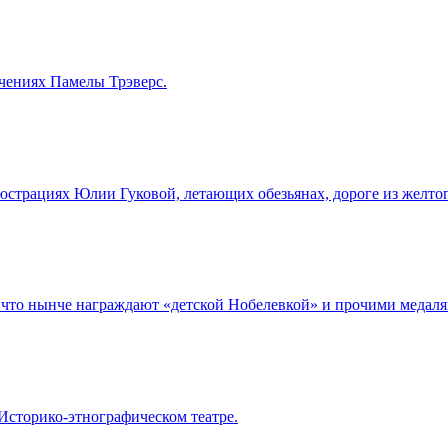
ючениях Памелы Трэверс.
юстрациях Юлии Гуковой, летающих обезьянах, дороге из желто
за что нынче награждают «детской Нобелевкой» и прочими медаля
Историко-этнографическом театре.