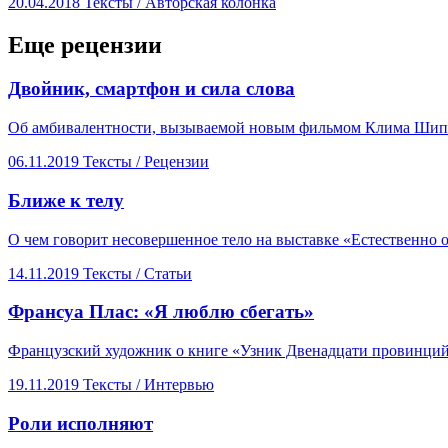
20.04.2018
Тексты /
Авторская колонка
Еще рецензии
​Двойник, смартфон и сила слова
Об амбивалентности, вызываемой новым фильмом Клима Шипен
06.11.2019
Тексты /
Рецензии
​Ближе к телу
О чем говорит несовершенное тело на выставке «Естественно о
14.11.2019
Тексты /
Статьи
​Франсуа Плас: «Я люблю сбегать»
Французский художник о книге «Узник Двенадцати провинций»
19.11.2019
Тексты /
Интервью
Роли исполняют