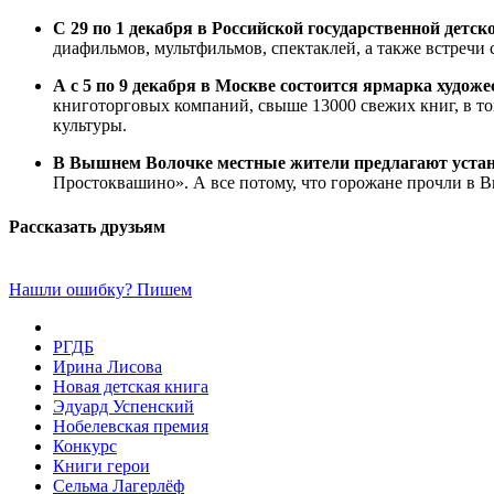
С 29 по 1 декабря в Российской государственной детс
диафильмов, мультфильмов, спектаклей, а также встречи
А с 5 по 9 декабря в Москве состоится
ярмарка художес
книготорговых компаний, свыше 13000 свежих книг, в то
культуры.
В Вышнем Волочке местные жители предлагают устан
Простоквашино». А все потому, что горожане прочли в 
Рассказать друзьям
Нашли ошибку? Пишем
РГДБ
Ирина Лисова
Новая детская книга
Эдуард Успенский
Нобелевская премия
Конкурс
Книги герои
Сельма Лагерлёф