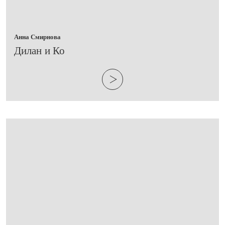
Анна Смирнова
​Дилан и Ко