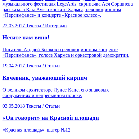
музыкального фестиваля LegeArtis, скрипачка Ася Соршнева
рассказала Rara Avis о кантате Хармса, революционном
«Персимфансе» и концерте «Красное колесо».
22.03.2017
Тексты /
Интервью
​Несите нам вино!
Писатель Андрей Бычков о революционном концерте
«Персимфанса», голосе Хармса и оркестровой демократии.
19.04.2017
Тексты /
Статьи
Кочевник, уважающий кирпич
О великом архитекторе Луисе Кане, его знаковых
сооружениях и непрерывном поиске.
03.05.2018
Тексты /
Статьи
«Он говорит» на Красной площади
«Красная площадь», шатер №12