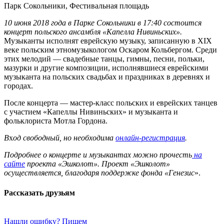
Парк Сокольники, Фестивальная площадь
10 июня 2018 года в Парке Сокольники в 17:40 состоится
концерт польского ансамбля «Капелла Нивиньских».
Музыканты исполнят еврейскую музыку, записанную в XIX
веке польским этномузыкологом Оскаром Кольбергом. Среди
этих мелодий — свадебные танцы, гимны, песни, польки,
мазурки и другие композиции, исполнявшиеся еврейскими
музыканта на польских свадьбах и праздниках в деревнях и
городах.
После концерта — мастер-класс польских и еврейских танцев
с участием «Капеллы Нивиньских» и музыканта и
фольклориста Мотла Гордона.
В
х
од свободный, но необходима
онлайн-регистрация
.
П
одробнее о концерте и музыкантах можно прочесть
на
сайте
проекта «Эшколот». Проект «Эшколот»
осуществляется, благодаря поддержке фонда «Генезис
».
Рассказать друзьям
Нашли ошибку? Пишем