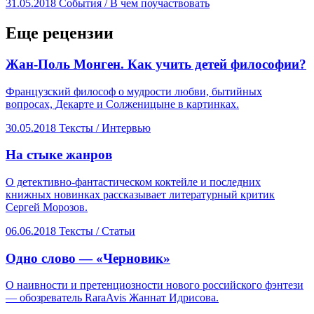
31.05.2018
События /
В чем поучаствовать
Еще рецензии
​Жан-Поль Монген. Как учить детей философии?
Французский философ о мудрости любви, бытийных
вопросах, Декарте и Солженицыне в картинках.
30.05.2018
Тексты /
Интервью
​На стыке жанров
О детективно-фантастическом коктейле и последних
книжных новинках рассказывает литературный критик
Сергей Морозов.
06.06.2018
Тексты /
Статьи
​Одно слово — «Черновик»
О наивности и претенциозности нового российского фэнтези
— обозреватель RaraAvis Жаннат Идрисова.