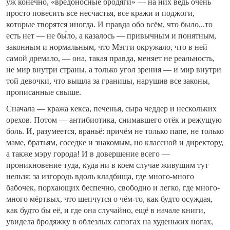
уж конечно, «вредоносные бродяги» — на них ведь очень
просто повесить все несчастья, все кражи и поджоги,
которые творятся иногда. И правда обо всём, что было...то
есть нет — не бы́ло, а казалось — привычным и понятным,
законным и нормальным, что Мэгги окружало, что в ней
самой дремало, — она, такая правда, меняет не реальность,
не мир внутри страны, а только угол зрения — и мир внутри
той девочки, что вышла за границы, нарушив все законы,
прописанные свыше.
Сначала — кража кекса, печенья, сыра чеддер и нескольких
орехов. Потом — антибиотика, снимавшего отёк и режущую
боль. И, разумеется, враньё: причём не только папе, не только
маме, братьям, соседке и знакомым, но классной и директору,
а также мэру города! И в довершение всего —
проникновение туда, куда ни в коем случае живущим тут
нельзя: за изгородь вдоль кладбища, где много-много
бабочек, порхающих беспечно, свободно и легко, где много-
много мёртвых, что шепчутся о чём-то, как будто осуждая,
как будто бы её, и где она случайно, ещё в начале книги,
увидела бродяжку в облезлых сапогах на худеньких ногах,