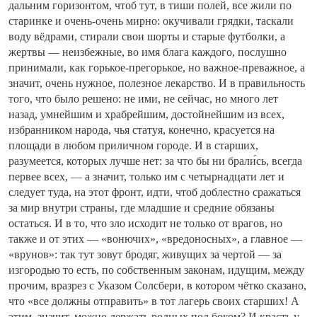
дальним горизонтом, чтоб тут, в тиши полей, все жили по
старинке и очень-очень мирно: окучивали грядки, таскали
воду вёдрами, стирали свои шорты и старые футболки, а
жертвы — неизбежные, во имя блага каждого, послушно
принимали, как горькое-прегорькое, но важное-преважное, а
значит, очень нужное, полезное лекарство. И в правильность
того, что было решено: не ими, не сейчас, но много лет
назад, умнейшим и храбрейшим, достойнейшим из всех,
избранником народа, чья статуя, конечно, красуется на
площади в любом приличном городе. И в старших,
разумеется, которых лучше нет: за что бы ни брали́сь, всегда
первее всех, — а значит, только им с четырнадцати лет и
следует туда, на этот фронт, идти, чтоб доблестно сражаться
за мир внутри страны, где младшие и средние обязаны
остаться. И в то, что зло исходит не только от врагов, но
также и от этих — «вонючих», «вредоносных», а главное —
«врунов»: так тут зовут бродяг, живущих за чертой — за
изгородью то есть, по собственным законам, идущим, между
прочим, вразрез с Указом Солсбери, в котором чётко сказано,
что «все должны отправить» в тот лагерь своих старших! А
этим, значит, можно держать родных под боком? И красть у