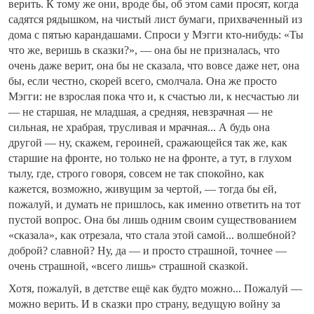
верить. К тому же они, вроде бы, об этом сами просят, когда
садятся рядышком, на чистый лист бумаги, прихваченный из
дома с пятью карандашами. Спроси у Мэгги кто-нибудь: «Ты
что же, веришь в сказки?», — она бы не призналась, что
очень даже верит, она бы не сказала, что вовсе даже нет, она
бы, если честно, скорей всего, смолчала. Она же просто
Мэгги: не взрослая пока что и, к счастью ли, к несчастью ли
— не старшая, не младшая, а средняя, невзрачная — не
сильная, не храбрая, трусливая и мрачная... А будь она
другой — ну, скажем, героиней, сражающейся так же, как
старшие на фронте, но только не на фронте, а тут, в глухом
тылу, где, строго говоря, совсем не так спокойно, как
кажется, возможно, живущим за чертой, — тогда бы ей,
пожалуй, и думать не пришлось, как именно ответить на тот
пустой вопрос. Она бы лишь одним своим существованием
«сказала», как отрезала, что стала этой самой... волшебной?
доброй? славной? Ну, да — и просто страшной, точнее —
очень страшной, «всего лишь» страшной сказкой.
Хотя, пожалуй, в детстве ещё как будто можно... Пожалуй —
можно верить. И в сказки про страну, ведущую войну за