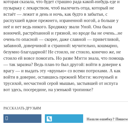
которая сказала, что будет страшно рада какой-нибудь еде и
пузырьку с лекарством, чтоб вылечить отца, который не
встаёт — лежит и день и ночь, как будто в забытьи, с
распухшей вдвое прежнего, израненной ногой, а больше у
неё и нет ведь никого. Бродяжку звали Уной. Она была
вонючей, растрёпанной и грязной, но вроде бы не очень...не
очень-то опасной — скорее, даже славной — приветливой,
забавной, доверчивой и странной: мучительно, кошмарно,
безумно благодарной! Не стоило, не стоило, конечно же, не
стоило ей вовсе помогать. Но разве Мэгги знала, что помощь
— так заразна? Ведь план-то был другой: войти в доверие к
врагу — и выдать эту «врунью» со всеми потрохами. А как
войти в доверие, оставшись прежней Мэгги: молчуньей и
трусихой, несчастной серой мышью, застывшей от испуга
вот здесь, посередине, на узенькой тропинке?
РАССКАЗАТЬ ДРУЗЬЯМ
Нашли ошибку? Пишем