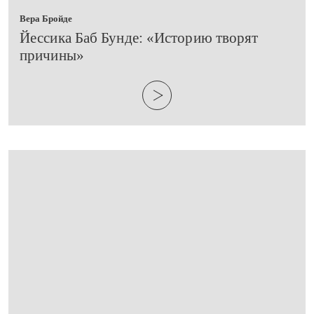
Вера Бройде
​Йессика Баб Бунде: «Историю творят
причины»