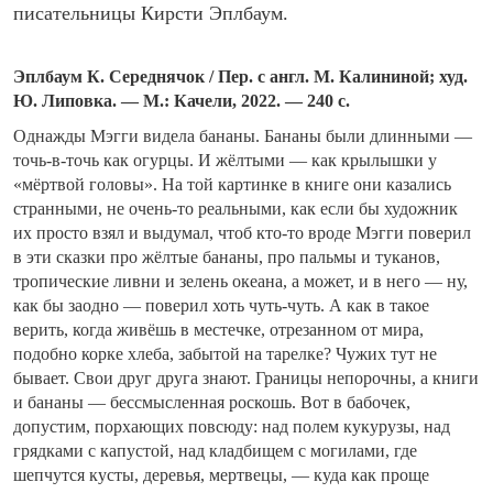
писательницы Кирсти Эплбаум.
Эплбаум К. Середнячок / Пер. с англ. М. Калининой; худ.
Ю. Липовка. — М.: Качели, 2022. — 240 с.
Однажды Мэгги видела бананы. Бананы были длинными —
точь-в-точь как огурцы. И жёлтыми — как крылышки у
«мёртвой головы». На той картинке в книге они казались
странными, не очень-то реальными, как если бы художник
их просто взял и выдумал, чтоб кто-то вроде Мэгги поверил
в эти сказки про жёлтые бананы, про пальмы и туканов,
тропические ливни и зелень океана, а может, и в него — ну,
как бы заодно — поверил хоть чуть-чуть. А как в такое
верить, когда живёшь в местечке, отрезанном от мира,
подобно корке хлеба, забытой на тарелке? Чужих тут не
бывает. Свои друг друга знают. Границы непорочны, а книги
и бананы — бессмысленная роскошь. Вот в бабочек,
допустим, порхающих повсюду: над полем кукурузы, над
грядками с капустой, над кладбищем с могилами, где
шепчутся кусты, деревья, мертвецы, — куда как проще