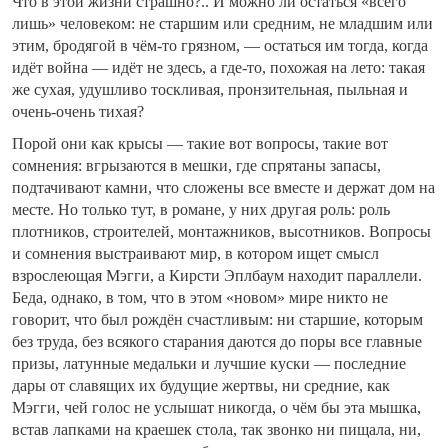
Что в этой жизни страшно?.. И можно ли остаться «всего
лишь» человеком: не старшим или средним, не младшим или
этим, бродягой в чём-то грязном, — остаться им тогда, когда
идёт война — идёт не здесь, а где-то, похожая на лето: такая
же сухая, удушливо тоскливая, пронзительная, пыльная и
очень-очень тихая?
Порой они как крысы — такие вот вопросы, такие вот
сомнения: вгрызаются в мешки, где спрятаны запасы,
подтачивают камни, что сложены все вместе и держат дом на
месте. Но только тут, в романе, у них другая роль: роль
плотников, строителей, монтажников, высотников. Вопросы
и сомнения выстраивают мир, в котором ищет смысл
взрослеющая Мэгги, а Кирсти Эплбаум находит параллели.
Беда, однако, в том, что в этом «новом» мире никто не
говорит, что был рождён счастливым: ни старшие, которым
без труда, без всякого старания даются до поры все главные
призы, латунные медальки и лучшие куски — последние
дары от славящих их будущие жертвы, ни средние, как
Мэгги, чей голос не услышат никогда, о чём бы эта мышка,
встав лапками на краешек стола, так звонко ни пищала, ни,