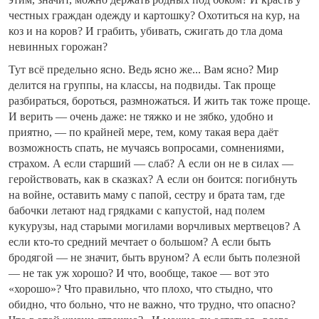
честных граждан одежду и картошку? Охотиться на кур, на
коз и на коров? И грабить, убивать, сжигать до тла дома
невинных горожан?
Тут всё предельно ясно. Ведь ясно же... Вам ясно? Мир
делится на группы, на классы, на подвиды. Так проще
разбираться, бороться, размножаться. И жить так тоже проще.
И верить — очень даже: не тяжко и не зябко, удобно и
приятно, — по крайней мере, тем, кому такая вера даёт
возможность спать, не мучаясь вопросами, сомнениями,
страхом. А если старший — слаб? А если он не в силах —
геройствовать, как в сказках? А если он боится: погибнуть
на войне, оставить маму с папой, сестру и брата там, где
бабочки летают над грядками с капустой, над полем
кукурузы, над старыми могилами ворчливых мертвецов? А
если кто-то средний мечтает о большом? А если быть
бродягой — не значит, быть вруном? А если быть полезной
— не так уж хорошо? И что, вообще, такое — вот это
«хорошо»? Что правильно, что плохо, что стыдно, что
обидно, что больно, что не важно, что трудно, что опасно?