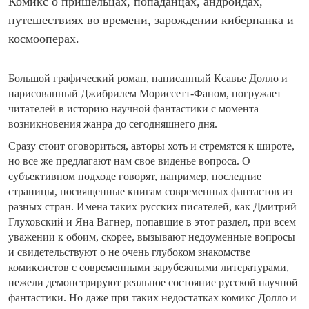
Комикс о пришельцах, попаданцах, андроидах,
путешествиях во времени, зарождении киберпанка и
космооперах.
Большой графический роман, написанный Ксавье Долло и
нарисованный Джибрилем Мориссетт-Фаном, погружает
читателей в историю научной фантастики с момента
возникновения жанра до сегодняшнего дня.
Сразу стоит оговориться, авторы хоть и стремятся к широте,
но все же предлагают нам свое виденье вопроса. О
субъективном подходе говорят, например, последние
страницы, посвященные книгам современных фантастов из
разных стран. Имена таких русских писателей, как Дмитрий
Глуховский и Яна Вагнер, попавшие в этот раздел, при всем
уважении к обоим, скорее, вызывают недоуменные вопросы
и свидетельствуют о не очень глубоком знакомстве
комиксистов с современными зарубежными литературами,
нежели демонстрируют реальное состояние русской научной
фантастики. Но даже при таких недостатках комикс Долло и