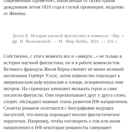
современный Прометей», написанный от скуки одним
дождливым летом 1816 года в глухой провинции, недалеко
от Женевы.
Долло К. История научной фантастики в комиксах / Пер. с
фр. И. Василькиной. — М.: Мир Хобби, 2021. — 216 с.
Собственно, с этого момента все и «заверте...» не только в
истории научной фантастики, но и в работе комиксистов.
Великого француза Жюля Верна сменяет не менее великий
англичанин Герберт Уэллс, затем первенство переходит к
американским pulp-журналам и плеяде, вскормленных ими
авторов. На страницах начинают мелькать герои и сами
писатели-фантасты. Они перехватывают друг у друга слово,
спорят, обсуждают важные этапы развития НФ-направления.
Сюжеты романов сплетаются с биографиями ведущих
писателей, что иногда порождает вполне фантастические
перипетии. Например, чтобы поговорить о том или ином
направлении в НФ некоторые романисты совершают