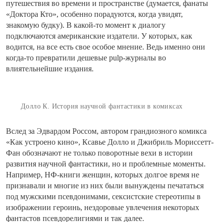
путешествия во времени и пространстве (думается, фанаты
«Доктора Кто», особенно порадуются, когда увидят,
знакомую будку). В какой-то момент к диалогу
подключаются американские издатели. У которых, как
водится, на все есть свое особое мнение. Ведь именно они
когда-то превратили дешевые pulp-журналы во
влиятельнейшие издания.
Долло К. История научной фантастики в комиксах
Вслед за Эдвардом Россом, автором грандиозного комикса
«Как устроено кино», Ксавье Долло и Джибриль Мориссетт-
Фан обозначают не только поворотные вехи в истории
развития научной фантастики, но и проблемные моменты.
Например, НФ-книги женщин, которых долгое время не
признавали и многие из них были вынуждены печататься
под мужскими псевдонимами, сексистские стереотипы в
изображении героинь, нездоровые увлечения некоторых
фантастов псевдорелигиями и так далее.