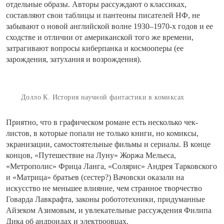
отдельные образы. Авторы рассуждают о классиках,
составляют свои таблицы и пантеоны писателей НФ, не
забывают о новой английской волне 1930–1970-х годов и ее
сходстве и отличии от американской того же времени,
затрагивают вопросы киберпанка и космооперы (ее
зарождения, затухания и возрождения).
Долло К. История научной фантастики в комиксах
Приятно, что в графическом романе есть несколько чек-
листов, в которые попали не только книги, но комиксы,
экранизации, самостоятельные фильмы и сериалы. В конце
концов, «Путешествие на Луну» Жоржа Мельеса,
«Метрополис» Фрица Ланга, «Солярис» Андрея Тарковского
и «Матрица» братьев (сестер?) Вачовски оказали на
искусство не меньшее влияние, чем странное творчество
Говарда Лавкрафта, законы робототехники, придуманные
Айзеком Азимовым, и увлекательные рассуждения Филипа
Дика об андроидах и электроовцах.