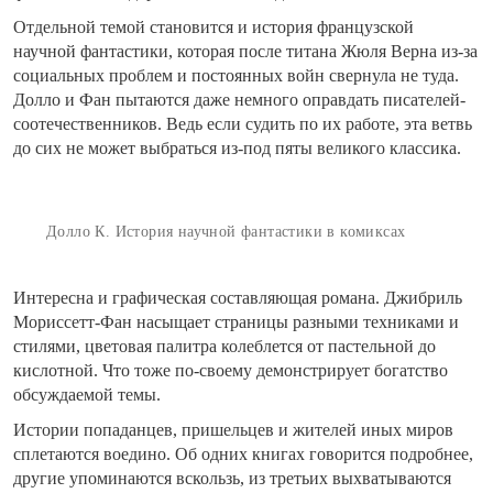
Отдельной темой становится и история французской
научной фантастики, которая после титана Жюля Верна из-за
социальных проблем и постоянных войн свернула не туда.
Долло и Фан пытаются даже немного оправдать писателей-
соотечественников. Ведь если судить по их работе, эта ветвь
до сих не может выбраться из-под пяты великого классика.
Долло К. История научной фантастики в комиксах
Интересна и графическая составляющая романа. Джибриль
Мориссетт-Фан насыщает страницы разными техниками и
стилями, цветовая палитра колеблется от пастельной до
кислотной. Что тоже по-своему демонстрирует богатство
обсуждаемой темы.
Истории попаданцев, пришельцев и жителей иных миров
сплетаются воедино. Об одних книгах говорится подробнее,
другие упоминаются вскользь, из третьих выхватываются