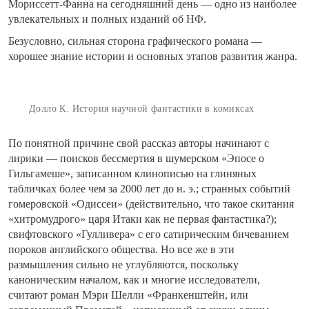
Мориссетт-Фанна на сегодняшний день — одно из наиболее
увлекательных и полных изданий об НФ.
Безусловно, сильная сторона графического романа —
хорошее знание истории и основных этапов развития жанра.
Долло К. История научной фантастики в комиксах
По понятной причине свой рассказ авторы начинают с
лирики — поисков бессмертия в шумерском «Эпосе о
Гильгамеше», записанном клинописью на глиняных
табличках более чем за 2000 лет до н. э.; странных событий
гомеровской «Одиссеи» (действительно, что такое скитания
«хитромудрого» царя Итаки как не первая фантастика?);
свифтовского «Гулливера» с его сатирическим бичеванием
пороков английского общества. Но все же в эти
размышления сильно не углубляются, поскольку
каноническим началом, как и многие исследователи,
считают роман Мэри Шелли «Франкенштейн, или