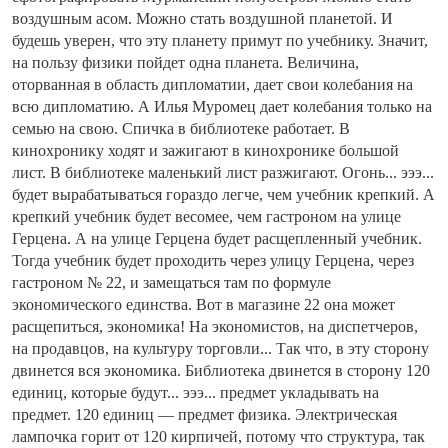
воздушным асом. Можно стать воздушной планетой. И
будешь уверен, что эту планету примут по учебнику. Значит,
на пользу физики пойдет одна планета. Величина,
оторванная в область дипломатии, дает свои колебания на
всю дипломатию. А Илья Муромец дает колебания только на
семью на свою. Спичка в библиотеке работает. В
кинохронику ходят и зажигают в кинохронике большой
лист. В библиотеке маленький лист разжигают. Огонь... эээ...
будет вырабатываться гораздо легче, чем учебник крепкий. А
крепкий учебник будет весомее, чем гастроном на улице
Герцена. А на улице Герцена будет расщепленный учебник.
Тогда учебник будет проходить через улицу Герцена, через
гастроном № 22, и замещаться там по формуле
экономического единства. Вот в магазине 22 она может
расщепиться, экономика! На экономистов, на диспетчеров,
на продавцов, на культуру торговли... Так что, в эту сторону
двинется вся экономика. Библиотека двинется в сторону 120
единиц, которые будут... эээ... предмет укладывать на
предмет. 120 единиц — предмет физика. Электрическая
лампочка горит от 120 кирпичей, потому что структура, так