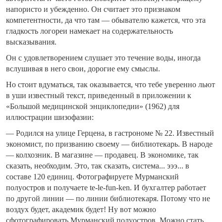
напористо и убежденно. Он считает это признаком
компетентности, да что там — обывателю кажется, что эта
гладкость логореи намекает на содержательность
высказывания.
Он с удовлетворением слушает это течение воды, иногда
вслушивая в него свои, дорогие ему смыслы.
Но стоит вдуматься, так оказывается, что тебе уверенно льют
в уши известный текст, приведенный в приложении к
«Большой медицинской энциклопедии» (1962) для
иллюстрации шизофазии:
— Родился на улице Герцена, в гастрономе № 22. Известный
экономист, по призванию своему — библиотекарь. В народе
— колхозник. В магазине — продавец. В экономике, так
сказать, необходим. Это, так сказать, система... эээ... в
составе 120 единиц. Фотографируете Мурманский
полуостров и получаете te-le-fun-ken. И бухгалтер работает
по другой линии — по линии библиотекаря. Потому что не
воздух будет, академик будет! Ну вот можно
сфотографировать Мурманский полуостров. Можно стать