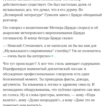
действительно существует. Он был настолько далек от
музыкальных дел, что думал, что я его дурачу. Bо
„Всемирной литературе“ Гумилев завел с Браудо обещанный
разговор.
Он говорил о византинизме Метнера (Браудо спорил) и об
анархизме метнеровского миропонимания (Браудо
соглашался). В конце беседы Браудо сказал:
— Николай Степанович, а не написали ли бы вы нам для
„Музыкального современника“ статейку? Уж не поленитесь
— очень было бы интересно»
.
Что тут происходит? А вот что: стиль замещает содержание.
Перефразируя знаменитый довлатовский пассаж: в
обсуждении профессиональных говорунов есть один
болезненный момент. Ты приводишь факты, доводы,
аргументы. Ты взываешь к логике и здравому смыслу. И
неожиданно обнаруживаешь, что публике приятен сам звук
их голоса. Ну и слова-триггеры, конечно, — кому «Пора
валить!», кому «Души инородцев!», а кому «Даже это не
помешает нам выпить!»