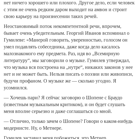
нет ничего хорошего или плохого. Другое дело, если человек
с этим не очень редким даром выходит на амвон и строит
свою карьеру на произнесении таких речей.
Неостановимый поток некомпетентной речи, впрочем,
бывает очень убедительным. Георгий Иванов вспоминал о
Гумилеве: «Манерой говорить, уверенностью, голосом он
умел подавлять собеседника, даже когда дело касалось
малознакомого ему предмета. Раз, идя во „Всемирную
литературу“, мы заговорили о музыке. Гумилев утверждал,
что музыка вся построена на „нутре“, никаких законов у нее
нет и не может быть. Нельзя писать о поэзии или живописи,
будучи профаном. О музыке же — сколько угодно. Я
усомнился.
— Хочешь пари? Я сейчас заговорю о Шопене с Браудо
(известным музыкальным критиком), и он будет слушать
меня вполне серьезно и даже соглашаться со мной.
— Отлично, только зачем о Шопене? Говори о каком-нибудь
модернисте. Ну, о Метнере.
Гумилев заставил меня побожиться, что Метнер