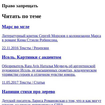
​Право запрещать
Читать по теме
​Марс во мгле
Литературный критик Сергей Морозов о колонизации Марса
в романе Кима Стэнли Робинсона.
22.11.2016
Тексты /
Рецензии
​Исоль. Картинки с акцентом
Обозреватель Rara Avis Наталья Медведь об аргентинской
художнице Исоль, ее насыщенных сюжетах, младенческом
упрямстве героев и отличном чувстве юмора.
11.05.2017
Тексты /
Статьи
​Напиши стихи про дерево
Детский писатель Лариса Романовская о том, что и как могут
изучать на уроках литературы в США.