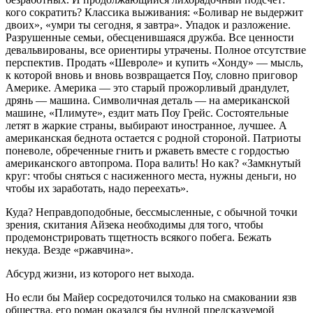
кого сократить? Классика выживания: «Боливар не выдержит
двоих», «умри ты сегодня, я завтра». Упадок и разложение.
Разрушенные семьи, обесценившаяся дружба. Все ценности
девальвированы, все ориентиры утрачены. Полное отсутствие
перспектив. Продать «Шевроле» и купить «Хонду» — мысль,
к которой вновь и вновь возвращается Поу, словно приговор
Америке. Америка — это старый прожорливый драндулет,
дрянь — машина. Символичная деталь — на американской
машине, «Плимуте», ездит мать Поу Грейс. Состоятельные
летят в жаркие страны, выбирают иностранное, лучшее. А
американская беднота остается с родной стороной. Патриоты
поневоле, обреченные гнить и ржаветь вместе с гордостью
американского автопрома. Пора валить! Но как? «Замкнутый
круг: чтобы сняться с насиженного места, нужны деньги, но
чтобы их заработать, надо переехать».
Куда? Неправдоподобные, бессмысленные, с обычной точки
зрения, скитания Айзека необходимы для того, чтобы
продемонстрировать тщетность всякого побега. Бежать
некуда. Везде «ржавчина».
Абсурд жизни, из которого нет выхода.
Но если бы Майер сосредоточился только на смаковании язв
общества, его роман оказался бы нудной предсказуемой