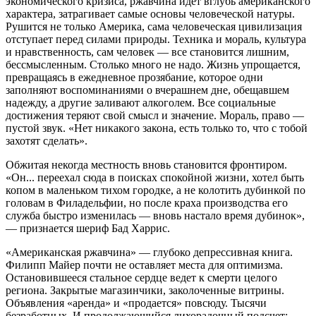
экономического кризиса, ржавчина идет вглубь американского
характера, затрагивает самые основы человеческой натуры.
Рушится не только Америка, сама человеческая цивилизация
отступает перед силами природы. Техника и мораль, культура
и нравственность, сам человек — все становится лишним,
бессмысленным. Столько много не надо. Жизнь упрощается,
превращаясь в ежедневное прозябание, которое одни
заполняют воспоминаниями о вчерашнем дне, обещавшем
надежду, а другие заливают алкоголем. Все социальные
достижения теряют свой смысл и значение. Мораль, право —
пустой звук. «Нет никакого закона, есть только то, что с тобой
захотят сделать».
Обжитая некогда местность вновь становится фронтиром.
«Он... переехал сюда в поисках спокойной жизни, хотел быть
копом в маленьком тихом городке, а не колотить дубинкой по
головам в Филадельфии, но после краха производства его
служба быстро изменилась — вновь настало время дубинок»,
— признается шериф Бад Харрис.
«Американская ржавчина» — глубоко депрессивная книга.
Филипп Майер почти не оставляет места для оптимизма.
Остановившееся стальное сердце ведет к смерти целого
региона. Закрытые магазинчики, заколоченные витрины.
Объявления «аренда» и «продается» повсюду. Тысячи
безработных. И продолжающийся лихорадочный подсчет: