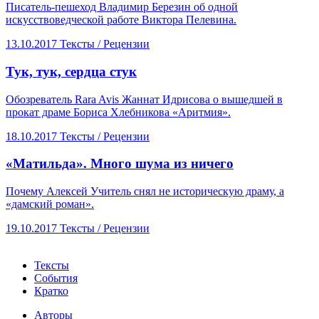
Писатель-пешеход Владимир Березин об одной
искусствоведческой работе Виктора Пелевина.
13.10.2017
Тексты /
Рецензии
​Тук, тук, сердца стук
Обозреватель Rara Avis Жаннат Идрисова о вышедшей в
прокат драме Бориса Хлебникова «Аритмия».
18.10.2017
Тексты /
Рецензии
​«Матильда». Много шума из ничего
Почему Алексей Учитель снял не историческую драму, а
«дамский роман».
19.10.2017
Тексты /
Рецензии
Тексты
События
Кратко
Авторы