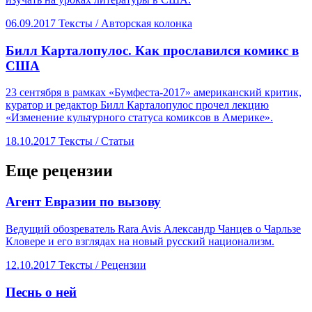
06.09.2017
Тексты /
Авторская колонка
​Билл Карталопулос. Как прославился комикс в
США
23 сентября в рамках «Бумфеста-2017» американский критик,
куратор и редактор Билл Карталопулос прочел лекцию
«Изменение культурного статуса комиксов в Америке».
18.10.2017
Тексты /
Статьи
Еще рецензии
​Агент Евразии по вызову
Ведущий обозреватель Rara Avis Александр Чанцев о Чарльзе
Кловере и его взглядах на новый русский национализм.
12.10.2017
Тексты /
Рецензии
​Песнь о ней