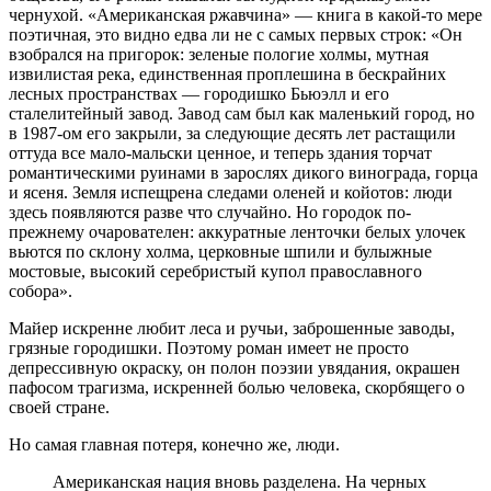
чернухой. «Американская ржавчина» — книга в какой-то мере
поэтичная, это видно едва ли не с самых первых строк: «Он
взобрался на пригорок: зеленые пологие холмы, мутная
извилистая река, единственная проплешина в бескрайних
лесных пространствах — городишко Бьюэлл и его
сталелитейный завод. Завод сам был как маленький город, но
в 1987-ом его закрыли, за следующие десять лет растащили
оттуда все мало-мальски ценное, и теперь здания торчат
романтическими руинами в зарослях дикого винограда, горца
и ясеня. Земля испещрена следами оленей и койотов: люди
здесь появляются разве что случайно. Но городок по-
прежнему очарователен: аккуратные ленточки белых улочек
вьются по склону холма, церковные шпили и булыжные
мостовые, высокий серебристый купол православного
собора».
Майер искренне любит леса и ручьи, заброшенные заводы,
грязные городишки. Поэтому роман имеет не просто
депрессивную окраску, он полон поэзии увядания, окрашен
пафосом трагизма, искренней болью человека, скорбящего о
своей стране.
Но самая главная потеря, конечно же, люди.
Американская нация вновь разделена. На черных