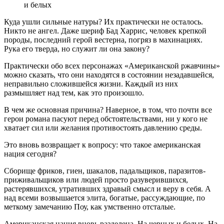
и белых
Куда ушли сильные натуры? Их практически не осталось.
Никто не ангел. Даже шериф Бад Харрис, человек крепкой
породы, последний герой вестерна, погряз в махинациях.
Рука его тверда, но служит ли она закону?
Практически обо всех персонажах «Американской ржавчины»
можно сказать, что они находятся в состоянии незадавшейся,
неправильно сложившейся жизни. Каждый из них
размышляет над тем, как это произошло.
В чем же основная причина? Наверное, в том, что почти все
герои романа пасуют перед обстоятельствами, ни у кого не
хватает сил или желания противостоять давлению среды.
Это вновь возвращает к вопросу: что такое американская
нация сегодня?
Сборище фриков, гиен, шакалов, падальщиков, паразитов-
приживальщиков или людей просто разуверившихся,
растерявшихся, утративших здравый смысл и веру в себя. А
над всеми возвышается элита, богатые, рассуждающие, по
меткому замечанию Поу, как умственно отсталые.
Американская нация вновь разделена. На черных и белых. На