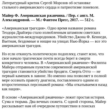
Литературный критик Сергей Морозов об остановке
стального американского сердца и патриотизме поневоле.
Майер Ф. Американская ржавчина. / Пер. с англ. М.
Александровой. — М.: Фантом Пресс, 2017. — 512 с.
«Американская трагедия». Одно время название романа
Теодора Драйзера стало излюбленным штампом советских
журналистов-международников. Убийство Джона Ф. Кеннеди,
Вьетнам, бездомные и нищие на улицах Нью-Йорка — все это
американская трагедия.
Но если откинуть политическую подоплеку, станет ясно, что
свое начало трагическое почти всегда берет в смерти
конкретного человека. В «Американской ржавчине» Филиппа
Майера отправным пунктом современной американской
трагедии становится убийство бродяги. Смерть Отто — не
первый камешек в лавине. Но именно она позволяет в полной
мере осознать правоту диагноза, поставленного одним из
второстепенных персонажей романа: «Мы откатываемся назад
как нация».
В основе «Американской ржавчины» лежит простая история.
Сума и тюрьма. Два вечных сюжета. С одной стороны, Майер
рассказывает нам об очередном путешествии в поисках