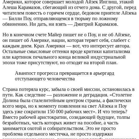
Америки, которое совершает молодой Айзек Инглиш, этакий
Алеша Карамазов, сбегающий из отчего дома. С другой, перед
читателем повесть о горячем сердце, бедовом приятеле Айзека
— Билли Поу, отправляющемся в тюрьму по ложному
обвинению. Ни дать, ни взять — Дмитрий Карамазов.
Но в конечном счете Майер пишет не о Поу, и не об Айзеке,
он пишет об Америке, нации, которая теряет себя, слабеет с
каждым днем. Крах Америки — вот, что интересует автора.
Остальные смысловые оттенки вроде критики капитализма
или картинок печального конца великой индустриальной
эпохи тоже присутствуют, но отходят на второй план.
Аванпост прогресса превращается в арьергард
отступающего человечества
Страна потеряла курс, забыла о своей миссии, остановилась в
пути. Как следствие — разложение и деградация. «Столетие
Долина была сталелитейным центром страны, а фактически
всего мира, но к моменту появления на свет Айзека и Поу
здесь уже сократили 150 000 рабочих мест». И что теперь?
Вместо рабочей аристократии, созидающей будущее, толпы
безработных, часть которых живет на пособие, а часть
занимается охотой и собирательством. Это не просто
проблема отдельного местечка, не просто издержки